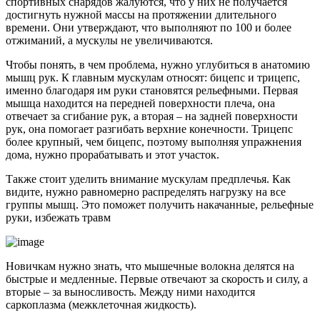
спортивных снарядов жалуются, что у них не получается
достигнуть нужной массы на протяжении длительного
времени. Они утверждают, что выполняют по 100 и более
отжиманий, а мускулы не увеличиваются.
Чтобы понять, в чем проблема, нужно углубиться в анатомию
мышц рук. К главным мускулам относят: бицепс и трицепс,
именно благодаря им руки становятся рельефными. Первая
мышца находится на передней поверхности плеча, она
отвечает за сгибание рук, а вторая – на задней поверхности
рук, она помогает разгибать верхние конечности. Трицепс
более крупный, чем бицепс, поэтому выполняя упражнения
дома, нужно прорабатывать и этот участок.
Также стоит уделить внимание мускулам предплечья. Как
видите, нужно равномерно распределять нагрузку на все
группы мышц. Это поможет получить накачанные, рельефные
руки, избежать травм
Новичкам нужно знать, что мышечные волокна делятся на
быстрые и медленные. Первые отвечают за скорость и силу, а
вторые – за выносливость. Между ними находится
саркоплазма (межклеточная жидкость).