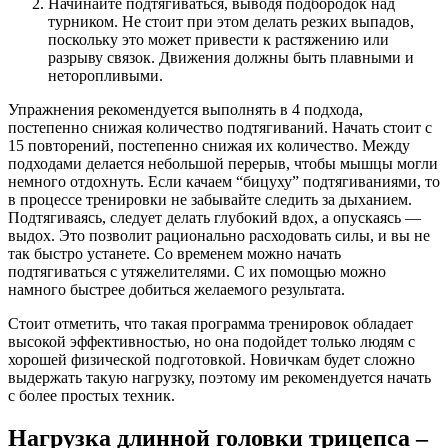
Начинайте подтягиваться, выводя подбородок над
турником. Не стоит при этом делать резких выпадов,
поскольку это может привести к растяжению или
разрыву связок. Движения должны быть плавными и
неторопливыми.
Упражнения рекомендуется выполнять в 4 подхода,
постепенно снижая количество подтягиваний. Начать стоит с
15 повторений, постепенно снижая их количество. Между
подходами делается небольшой перерыв, чтобы мышцы могли
немного отдохнуть. Если качаем “бицуху” подтягиваниями, то
в процессе тренировки не забывайте следить за дыханием.
Подтягиваясь, следует делать глубокий вдох, а опускаясь —
выдох. Это позволит рационально расходовать силы, и вы не
так быстро устанете. Со временем можно начать
подтягиваться с утяжелителями. С их помощью можно
намного быстрее добиться желаемого результата.
Стоит отметить, что такая программа тренировок обладает
высокой эффективностью, но она подойдет только людям с
хорошей физической подготовкой. Новичкам будет сложно
выдержать такую нагрузку, поэтому им рекомендуется начать
с более простых техник.
Нагрузка длинной головки трицепса –