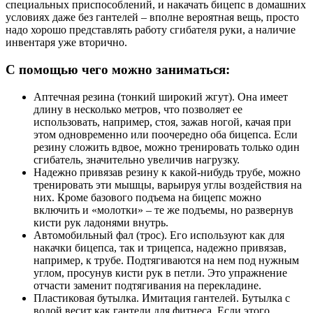
специальных приспособлений, и накачать бицепс в домашних
условиях даже без гантелей – вполне вероятная вещь, просто
надо хорошо представлять работу сгибателя руки, а наличие
инвентаря уже вторично.
С помощью чего можно заниматься:
Аптечная резина (тонкий широкий жгут). Она имеет
длину в несколько метров, что позволяет ее
использовать, например, стоя, зажав ногой, качая при
этом одновременно или поочередно оба бицепса. Если
резину сложить вдвое, можно тренировать только один
сгибатель, значительно увеличив нагрузку.
Надежно привязав резину к какой-нибудь трубе, можно
тренировать эти мышцы, варьируя углы воздействия на
них. Кроме базового подъема на бицепс можно
включить и «молотки» – те же подъемы, но развернув
кисти рук ладонями внутрь.
Автомобильный фал (трос). Его используют как для
накачки бицепса, так и трицепса, надежно привязав,
например, к трубе. Подтягиваются на нем под нужным
углом, просунув кисти рук в петли. Это упражнение
отчасти заменит подтягивания на перекладине.
Пластиковая бутылка. Имитация гантелей. Бутылка с
водой весит как гантели для фитнеса. Если этого