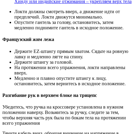
Хинду или индийские отжимания – укрепляем верх тела
Локти должны смотреть вверх, а движение идти от
предплечий. Локти движутся минимально.
Опустите гантель за голову, остановитесь, затем
медленно поднимите гантель в исходное положение.
Французский жим лежа
Держите EZ-штангу прямым хватом. Сядьте на ровную
лавку и медленно лягте на спину.
Держите штангу за головой.
На протяжении всего упражнения, локти направлены
вверх.
Медленно и плавно опустите штангу к лицу,
остановитесь, затем вернитесь в исходное положение.
Разгибание рук в верхнем блоке на трицепс
Убедитесь, что ручка на кроссовере установлена в нужном
положении наверху. Возьмитесь за ручку, следите за тем,
чтобы верхняя часть рук была по бокам тела на протяжении
всего упражнения
Тяните кабель вниз, обращая внимание на напряжение в