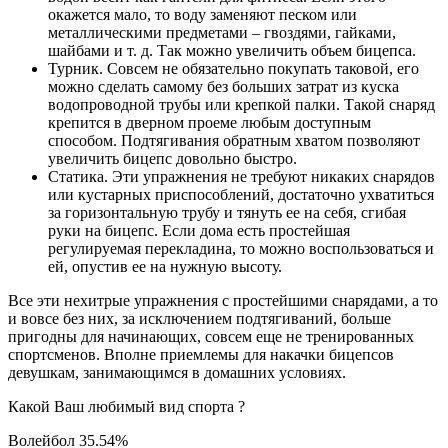
окажется мало, то воду заменяют песком или
металлическими предметами – гвоздями, гайками,
шайбами и т. д. Так можно увеличить объем бицепса.
Турник. Совсем не обязательно покупать таковой, его
можно сделать самому без больших затрат из куска
водопроводной трубы или крепкой палки. Такой снаряд
крепится в дверном проеме любым доступным
способом. Подтягивания обратным хватом позволяют
увеличить бицепс довольно быстро.
Статика. Эти упражнения не требуют никаких снарядов
или кустарных приспособлений, достаточно ухватиться
за горизонтальную трубу и тянуть ее на себя, сгибая
руки на бицепс. Если дома есть простейшая
регулируемая перекладина, то можно воспользоваться и
ей, опустив ее на нужную высоту.
Все эти нехитрые упражнения с простейшими снарядами, а то
и вовсе без них, за исключением подтягиваний, больше
пригодны для начинающих, совсем еще не тренированных
спортсменов. Вполне приемлемы для накачки бицепсов
девушкам, занимающимся в домашних условиях.
Какой Ваш любимый вид спорта ?
Волейбол 35.54%