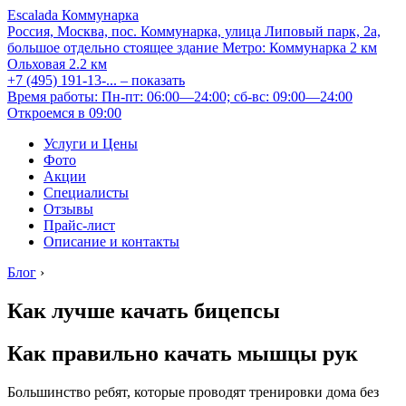
Escalada Коммунарка
Россия, Москва, пос. Коммунарка, улица Липовый парк, 2а,
большое отдельно стоящее здание
Метро:
Коммунарка
2 км
Ольховая
2.2 км
+7 (495) 191-13-...
– показать
Время работы: Пн-пт: 06:00—24:00; сб-вс: 09:00—24:00
Откроемся в 09:00
Услуги и Цены
Фото
Акции
Специалисты
Отзывы
Прайс-лист
Описание и контакты
Блог
›
Как лучше качать бицепсы
Как правильно качать мышцы рук
Большинство ребят, которые проводят тренировки дома без