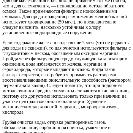
Для обезжелезивания воды вполне применим тот же способ,
что и для ее смягчения, — использование метода обратного
осмоса. Также применяются фильтры с ионообменными
смолами. Для предотвращения размножения железобактерий
используют хлорирование (50 мг/л), но предварительно
следует выяснить, насколько устойчивы к хлору
установленные водопроводные сооружения.
Если содержание железа в воде свыше 5 мг/л (что не редкость
для воды из скважин), то для очистки используются фильтры с
глауконитовым песком, обогащенным оксидом марганца.
Пройдя через фильтрующую среду, служащую катализатором
окисления, вода избавляется от железа, марганца и
сероводорода, которые выпадают в осадок. Когда такой
фильтр засоряется, его требуется промывать растворами,
восстанавливающими окислительную способность (раствором
перманганата калия). Следует помнить, что при подобном
методе очистки вредные химикаты сливаются в канализацию,
поэтому его допустимо использовать только при наличии на
участке централизованной канализации. Удаление
механических загрязнений, марганца, микроорганизмов,
кислорода
Грубая очистка воды, отдувка растворенных газов,
обезжелезивание, сорбционная очистка, умягчение и
обеззараживание воды.