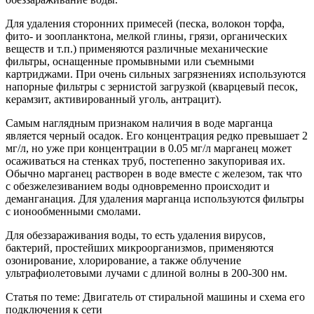
Для удаления сторонних примесей (песка, волокон торфа,
фито- и зоопланктона, мелкой глины, грязи, органических
веществ и т.п.) применяются различные механические
фильтры, оснащенные промывными или съемными
картриджами. При очень сильных загрязнениях используются
напорные фильтры с зернистой загрузкой (кварцевый песок,
керамзит, активированный уголь, антрацит).
Самым наглядным признаком наличия в воде марганца
является черный осадок. Его концентрация редко превышает 2
мг/л, но уже при концентрации в 0.05 мг/л марганец может
осаживаться на стенках труб, постепенно закупоривая их.
Обычно марганец растворен в воде вместе с железом, так что
с обезжелезиванием воды одновременно происходит и
деманганация. Для удаления марганца используются фильтры
с ионообменными смолами.
Для обеззараживания воды, то есть удаления вирусов,
бактерий, простейших микроорганизмов, применяются
озонирование, хлорирование, а также облучение
ультрафиолетовыми лучами с длиной волны в 200-300 нм.
Статья по теме: Двигатель от стиральной машины и схема его
подключения к сети