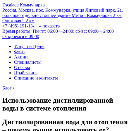
Escalada Коммунарка
Россия, Москва, пос. Коммунарка, улица Липовый парк, 2а,
большое отдельно стоящее здание
Метро:
Коммунарка
2 км
Ольховая
2.2 км
+7 (495) 191-13-...
– показать
Время работы: Пн-пт: 06:00—24:00; сб-вс: 09:00—24:00
Откроемся в 09:00
Услуги и Цены
Фото
Акции
Специалисты
Отзывы
Прайс-лист
Описание и контакты
Блог
›
Использование дистиллированной
воды в системе отопления
Дистиллированная вода для отопления
– почему лучше использовать ее?