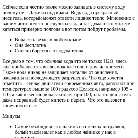
Сейчас если честно также можно заливать в систему воду,
почему нет! Даже из под крана! Ведь вода прекрасный
носитель, который может отвести лишнее тепло. Мгновенно с
вашим авто ничего не случиться, да я так думаю что можете
кататься примерно полгода а вот потом пойдут проблемы.
Вода есть везде, в любом кране
Она бесплатна
Сносно борется с отводом тепла
Все дело в том, что обычная вода это не только H2O, здесь
еще прибавляются всевозможные соли и другие примеси.
Также вода никак не защищает металлы от окисления,
ржавчины и последующего разрушения. Что еще хочется
отметить – сейчас двигатели современных авто, работают при
температурах выше за 100 градусов Цельсия, например 105 –
110, а как известно вода закипает при 100, так что двигатель
даже исправный будет кипеть и парить. Что это вызовет в
конечном итоге.
Минусы
Самое безобидное это накипь на стенках патрубков,
белый такой налет как в любом чайнике у нас в
квартире.