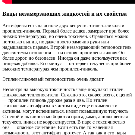
Виды незамерзающих жидкостей и их свойства
Антифризы есть на основе двух веществ: этилен-гликоля и
пропилен-гликоля. Первый более дешев, замерзает при более
низких температурах, но очень токсичен. Отравиться можно
не только выпив, но даже просто замочив руки или
надышавшись парами. Второй незамерзающий теплоноситель
для системы отопления — на основе пропилен-гликоля.Он
более дорог, но безопасен. Иногда он даже используется как
пищевая добавка. Его минус — он теряет текучесть при более
высоких температурах чем пропилен-гликоль.
Этилен-гликолевый теплоноситель очень ядовит
Несмотря на высокую токсичность чаще покупают этилен-
гликолевые теплоносители. Связано это, скорее всего, с ценой
— пропилен-гликоль дороже раза в два. Но этилен-
гликолевые антифризы в чистом виде еще и химически
активны, могут вспениваться, имеет повышенную текучесть.
С пеной и активностью борются присадками, а повышенная
текучесть никак не корректируется. В паре с токсичностью
она — опасное сочетание. Если есть где-то малейшая
возможность, этот антифриз протечет. А так как и его пары