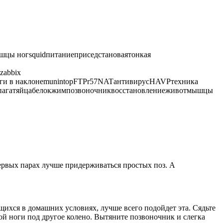
ы ногsquidпитаниеприседстановаятонкая
zabbix
танги в наклонеmunintopFTPr57NATантивирусHAVPтехника
шпагатяйцабелокжимпозвоночниквосстановлениеживотмышцы
первых парах лучше придерживаться простых поз. А
щихся в домашних условиях, лучше всего подойдет эта. Сядьте
ой ноги под другое колено. Вытяните позвоночник и слегка