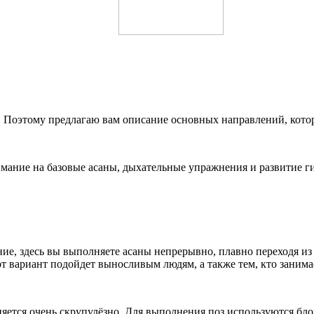
 Поэтому предлагаю вам описание основных направлений, котор
нимание на базовые асаны, дыхательные упражнения и развитие г
ие, здесь вы выполняете асаны непрерывно, плавно переходя из 
т вариант подойдет выносливым людям, а также тем, кто занимае
няется очень скрупулёзно. Для выполнения поз используются бло