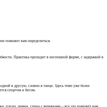
ое поможет вам определиться.
ибкости. Практика проходит в неспешной форме, с задержкой в
одной в другую, словно в танце. Здесь темп уже более
тся спортом и бегом.
ки, пледы, ремни, стены с веревками – все это поможет вам