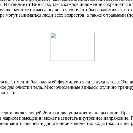
. В отличие от Виньясы, здесь каждое положение сохраняется в
лучше начните с класса первого уровня, чтобы ознакомиться с э
могут заниматься люди всех возрастов, а также с травмами (по
для вас, именно благодаря ей формируется сила духа и тела. Эт
нное для очистки тела. Многочисленные виньясы отлично тренир
востью.
 серии, включающей 26 поз и два упражнения на дыхание. Практ
в жарком помещении может нагнетать внутреннее напряжение. По
день занятия выпейте достаточное количество воды (около 2 лит