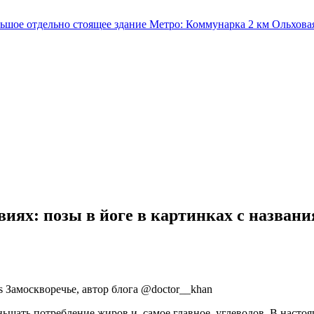
льшое отдельно стоящее здание
Метро:
Коммунарка
2 км
Ольхова
иях: позы в йоге в картинках с назван
 Замоскворечье, автор блога @doctor__khan
ньшать потребление жиров и, самое главное, углеводов. В наст