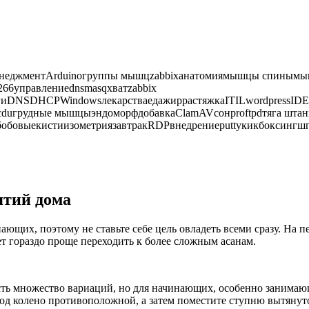
неджментArduinoгруппы мышцzabbixанатомиямышцы спинымышц
66управлениеdnsmasqхватzabbix
ногиDNSDHCPWindowsлекарстваедажиррастяжкаITILwordpressIDE
ce31ncduгрудные мышцыэндоморфдобавкаClamAVсонproftpdтяга ш
бобовыекистиизометриязавтракRDPвнедрениеputtyкикбоксинг
ятий дома
ающих, поэтому не ставьте себе цель овладеть всеми сразу. На 
ет гораздо проще переходить к более сложным асанам.
есть множество вариаций, но для начинающих, особенно занимаю
под колено противоположной, а затем поместите ступню вытянут