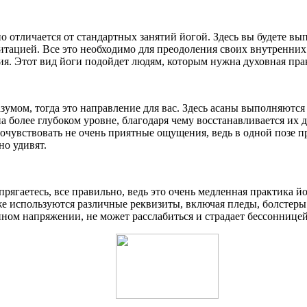
но отличается от стандартных занятий йогой. Здесь вы будете 
итацией. Все это необходимо для преодоления своих внутренни
ия. Этот вид йоги подойдет людям, которым нужна духовная прак
зумом, тогда это направление для вас. Здесь асаны выполняются 
более глубоком уровне, благодаря чему восстанавливается их д
чувствовать не очень приятные ощущения, ведь в одной позе пр
но удивят.
апрягаетесь, все правильно, ведь это очень медленная практика 
же используются различные реквизиты, включая пледы, болстеры 
нном напряжении, не может расслабиться и страдает бессонницей