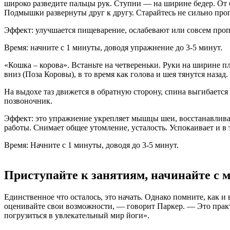
широко разведите пальцы рук. Ступни — на ширине бедер. От б
Подмышки развернуты друг к другу. Старайтесь не сильно про
Эффект: улучшается пищеварение, ослабевают или совсем проп
Время: начните с 1 минуты, доводя упражнение до 3-5 минут.
«Кошка – корова». Встаньте на четвереньки. Руки на ширине п
вниз (Поза Коровы), в то время как голова и шея тянутся наз
На выдохе таз движется в обратную сторону, спина выгибается 
позвоночник.
Эффект: это упражнение укрепляет мышцы шеи, восстанавливае
работы. Снимает общее утомление, усталость. Успокаивает и в 
Время: Начните с 1 минуты, доводя до 3-5 минут.
Приступайте к занятиям, начинайте с 
Единственное что осталось, это начать. Однако помните, как и
оценивайте свои возможности, — говорит Паркер. — Это практи
погрузиться в увлекательный мир йоги».