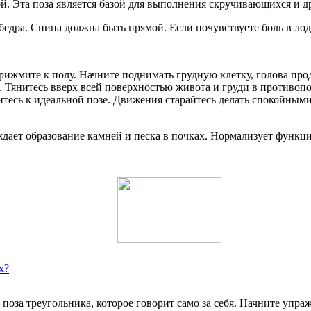
ой. Эта поза является базой для выполнения скручивающихся и д
 бедра. Спина должна быть прямой. Если почувствуете боль в л
рижмите к полу. Начните поднимать грудную клетку, голова прод
 Тянитесь вверх всей поверхностью живота и груди в противопо
итесь к идеальной позе. Движения старайтесь делать спокойным
ждает образование камней и песка в почках. Нормализует функ
х?
поза треугольника, которое говорит само за себя. Начните упра