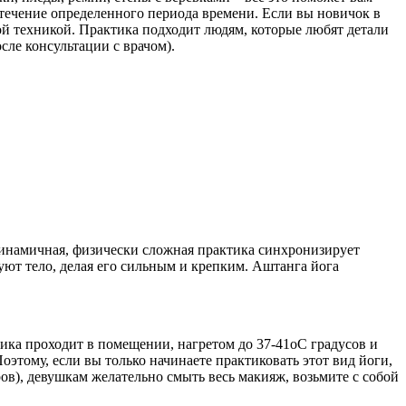
 течение определенного периода времени. Если вы новичок в
той техникой. Практика подходит людям, которые любят детали
сле консультации с врачом).
а динамичная, физически сложная практика синхронизирует
уют тело, делая его сильным и крепким. Аштанга йога
ика проходит в помещении, нагретом до 37-41оС градусов и
этому, если вы только начинаете практиковать этот вид йоги,
ров), девушкам желательно смыть весь макияж, возьмите с собой