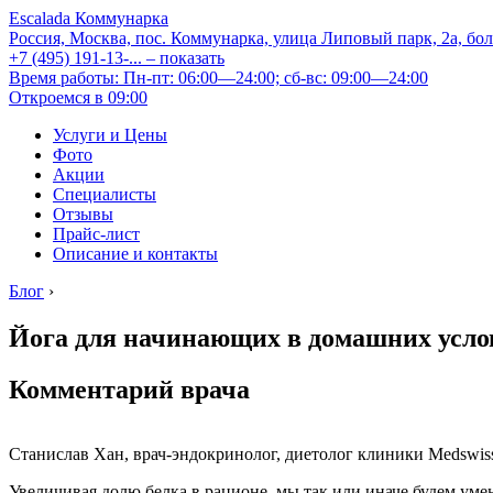
Escalada Коммунарка
Россия, Москва, пос. Коммунарка, улица Липовый парк, 2а, бо
+7 (495) 191-13-...
– показать
Время работы: Пн-пт: 06:00—24:00; сб-вс: 09:00—24:00
Откроемся в 09:00
Услуги и Цены
Фото
Акции
Специалисты
Отзывы
Прайс-лист
Описание и контакты
Блог
›
Йога для начинающих в домашних услов
Комментарий врача
Станислав Хан, врач-эндокринолог, диетолог клиники Medswiss
Увеличивая долю белка в рационе, мы так или иначе будем уме