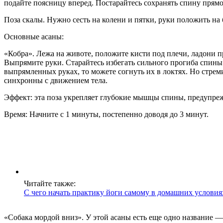
подайте поясницу вперед. Постарайтесь сохранять спину прям
Поза скалы. Нужно сесть на колени и пятки, руки положить на
Основные асаны:
«Кобра». Лежа на животе, положите кисти под плечи, ладони п
Выпрямите руки. Старайтесь избегать сильного прогиба спины.
выпрямленных руках, то можете согнуть их в локтях. Но стрем
синхронны с движением тела.
Эффект: эта поза укрепляет глубокие мышцы спины, предупре
Время: Начните с 1 минуты, постепенно доводя до 3 минут.
Читайте также:
С чего начать практику йоги самому в домашних условия
«Собака мордой вниз». У этой асаны есть еще одно название — 