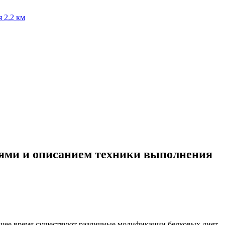
я
2.2 км
иями и описанием техники выполнения
оящее время существуют различные модификации белковых диет.