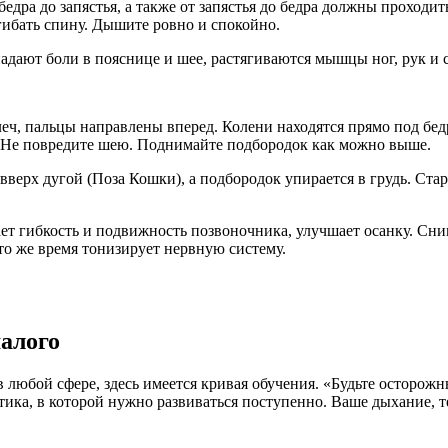
едра до запястья, а также от запястья до бедра должны проходи
гибать спину. Дышите ровно и спокойно.
адают боли в пояснице и шее, растягиваются мышцы ног, рук и 
леч, пальцы направлены вперед. Колени находятся прямо под бед
ад. Не повредите шею. Поднимайте подбородок как можно выше.
вверх дугой (Поза Кошки), а подбородок упирается в грудь. Ста
т гибкость и подвижность позвоночника, улучшает осанку. Сни
то же время тонизирует нервную систему.
малого
 в любой сфере, здесь имеется кривая обучения. «Будьте осторож
ка, в которой нужно развиваться поступенно. Ваше дыхание, те