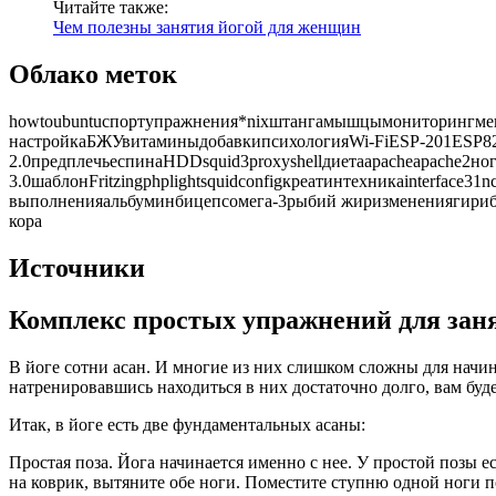
Читайте также:
Чем полезны занятия йогой для женщин
Облако меток
howtoubuntuспортупражнения*nixштангамышцымониторингме
настройкаБЖУвитаминыдобавкипсихологияWi-FiESP-201ESP82
2.0предплечьеспинаHDDsquid3proxyshellдиетаapacheapache2
3.0шаблонFritzingphplightsquidconfigкреатинтехникаinterfa
выполненияальбуминбицепсомега-3рыбий жиризменениягири
кора
Источники
Комплекс простых упражнений для зан
В йоге сотни асан. И многие из них слишком сложны для начин
натренировавшись находиться в них достаточно долго, вам буд
Итак, в йоге есть две фундаментальных асаны:
Простая поза. Йога начинается именно с нее. У простой позы 
на коврик, вытяните обе ноги. Поместите ступню одной ноги 