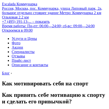
Escalada Коммунарка
Россия, Москва, пос. Коммунарка, улица Липовый парк, 2а,
большое отдельно стоящее здание
Метро:
Коммунарка
2 км
Ольховая
2.2 км
+7 (495) 191-13-...
– показать
Время работы: Пн-пт: 06:00—24:00; сб-вс: 09:00—24:00
Откроемся в 09:00
Услуги и Цены
Фото
Акции
Специалисты
Отзывы
Прайс-лист
Описание и контакты
Блог
›
Как мотивировать себя на спорт
Как привить себе мотивацию к спорту
и сделать его привычкой?