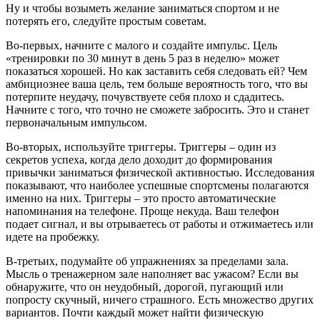
Ну и чтобы возыметь желание заниматься спортом и не
потерять его, следуйте простым советам.
Во-первых, начните с малого и создайте импульс. Цель
«тренировки по 30 минут в день 5 раз в неделю» может
показаться хорошей. Но как заставить себя следовать ей? Чем
амбициознее ваша цель, тем больше вероятность того, что вы
потерпите неудачу, почувствуете себя плохо и сдадитесь.
Начните с того, что точно не сможете забросить. Это и станет
первоначальным импульсом.
Во-вторых, используйте триггеры. Триггеры – один из
секретов успеха, когда дело доходит до формирования
привычки заниматься физической активностью. Исследования
показывают, что наиболее успешные спортсмены полагаются
именно на них. Триггеры – это просто автоматические
напоминания на телефоне. Проще некуда. Ваш телефон
подает сигнал, и вы отрываетесь от работы и отжимаетесь или
идете на пробежку.
В-третьих, подумайте об упражнениях за пределами зала.
Мысль о тренажерном зале наполняет вас ужасом? Если вы
обнаружите, что он неудобный, дорогой, пугающий или
попросту скучный, ничего страшного. Есть множество других
вариантов. Почти каждый может найти физическую