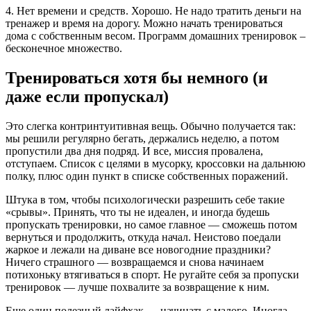
4. Нет времени и средств. Хорошо. Не надо тратить деньги на
тренажер и время на дорогу. Можно начать тренироваться
дома с собственным весом. Программ домашних тренировок –
бесконечное множество.
Тренироваться хотя бы немного (и
даже если пропускал)
Это слегка контринтуитивная вещь. Обычно получается так:
мы решили регулярно бегать, держались неделю, а потом
пропустили два дня подряд. И все, миссия провалена,
отступаем. Список с целями в мусорку, кроссовки на дальнюю
полку, плюс один пункт в списке собственных поражений.
Штука в том, чтобы психологически разрешить себе такие
«срывы». Принять, что ты не идеален, и иногда будешь
пропускать тренировки, но самое главное — сможешь потом
вернуться и продолжить, откуда начал. Неистово поедали
жаркое и лежали на диване все новогодние праздники?
Ничего страшного — возвращаемся и снова начинаем
потихоньку втягиваться в спорт. Не ругайте себя за пропуски
тренировок — лучше похвалите за возвращение к ним.
Еще один полезный лайфхак — начинать с малого. Иногда