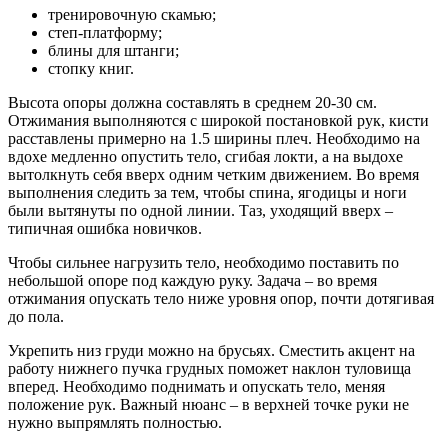
тренировочную скамью;
степ-платформу;
блины для штанги;
стопку книг.
Высота опоры должна составлять в среднем 20-30 см.
Отжимания выполняются с широкой постановкой рук, кисти
расставлены примерно на 1.5 ширины плеч. Необходимо на
вдохе медленно опустить тело, сгибая локти, а на выдохе
вытолкнуть себя вверх одним четким движением. Во время
выполнения следить за тем, чтобы спина, ягодицы и ноги
были вытянуты по одной линии. Таз, уходящий вверх –
типичная ошибка новичков.
Чтобы сильнее нагрузить тело, необходимо поставить по
небольшой опоре под каждую руку. Задача – во время
отжимания опускать тело ниже уровня опор, почти дотягивая
до пола.
Укрепить низ груди можно на брусьях. Сместить акцент на
работу нижнего пучка грудных поможет наклон туловища
вперед. Необходимо поднимать и опускать тело, меняя
положение рук. Важный нюанс – в верхней точке руки не
нужно выпрямлять полностью.