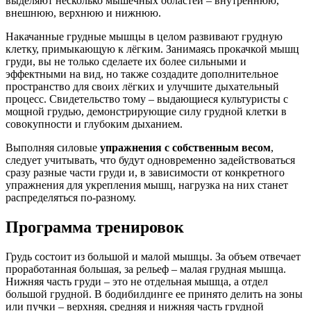
выделяют несколько мышечных областей – внутреннюю,
внешнюю, верхнюю и нижнюю.
Накачанные грудные мышцы в целом развивают грудную
клетку, примыкающую к лёгким. Занимаясь прокачкой мышц
груди, вы не только сделаете их более сильными и
эффектными на вид, но также создадите дополнительное
пространство для своих лёгких и улучшите дыхательный
процесс. Свидетельство тому – выдающиеся культуристы с
мощной грудью, демонстрирующие силу грудной клетки в
совокупности и глубоким дыханием.
Выполняя силовые
упражнения с собственным весом
,
следует учитывать, что будут одновременно задействоваться
сразу разные части груди и, в зависимости от конкретного
упражнения для укрепления мышц, нагрузка на них станет
распределяться по-разному.
Программа тренировок
Грудь состоит из большой и малой мышцы. За объем отвечает
проработанная большая, за рельеф – малая грудная мышца.
Нижняя часть груди – это не отдельная мышца, а отдел
большой грудной. В бодибилдинге ее принято делить на зоны
или пучки – верхняя, средняя и нижняя часть грудной