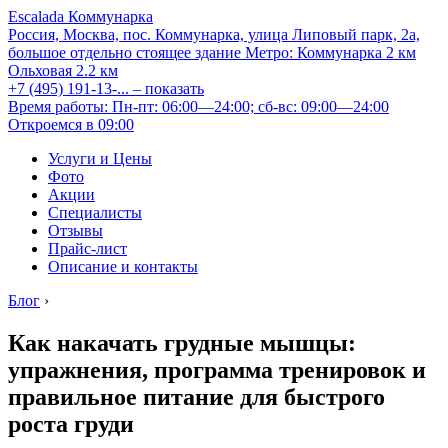
Escalada Коммунарка
Россия, Москва, пос. Коммунарка, улица Липовый парк, 2а,
большое отдельно стоящее здание
Метро:
Коммунарка
2 км
Ольховая
2.2 км
+7 (495) 191-13-...
– показать
Время работы: Пн-пт: 06:00—24:00; сб-вс: 09:00—24:00
Откроемся в 09:00
Услуги и Цены
Фото
Акции
Специалисты
Отзывы
Прайс-лист
Описание и контакты
Блог
›
Как накачать грудные мышцы:
упражнения, программа тренировок и
правильное питание для быстрого
роста груди