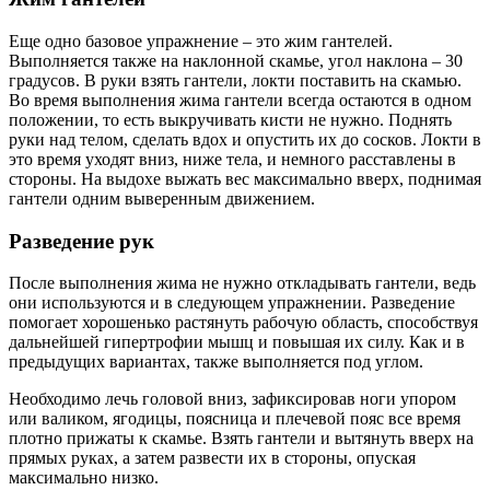
Еще одно базовое упражнение – это жим гантелей.
Выполняется также на наклонной скамье, угол наклона – 30
градусов. В руки взять гантели, локти поставить на скамью.
Во время выполнения жима гантели всегда остаются в одном
положении, то есть выкручивать кисти не нужно. Поднять
руки над телом, сделать вдох и опустить их до сосков. Локти в
это время уходят вниз, ниже тела, и немного расставлены в
стороны. На выдохе выжать вес максимально вверх, поднимая
гантели одним выверенным движением.
Разведение рук
После выполнения жима не нужно откладывать гантели, ведь
они используются и в следующем упражнении. Разведение
помогает хорошенько растянуть рабочую область, способствуя
дальнейшей гипертрофии мышц и повышая их силу. Как и в
предыдущих вариантах, также выполняется под углом.
Необходимо лечь головой вниз, зафиксировав ноги упором
или валиком, ягодицы, поясница и плечевой пояс все время
плотно прижаты к скамье. Взять гантели и вытянуть вверх на
прямых руках, а затем развести их в стороны, опуская
максимально низко.