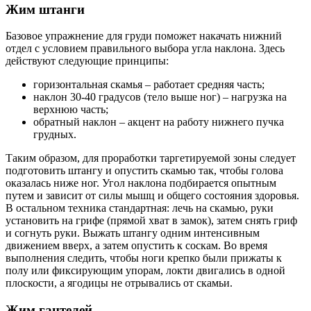
Жим штанги
Базовое упражнение для груди поможет накачать нижний
отдел с условием правильного выбора угла наклона. Здесь
действуют следующие принципы:
горизонтальная скамья – работает средняя часть;
наклон 30-40 градусов (тело выше ног) – нагрузка на
верхнюю часть;
обратный наклон – акцент на работу нижнего пучка
грудных.
Таким образом, для проработки таргетируемой зоны следует
подготовить штангу и опустить скамью так, чтобы голова
оказалась ниже ног. Угол наклона подбирается опытным
путем и зависит от силы мышц и общего состояния здоровья.
В остальном техника стандартная: лечь на скамью, руки
установить на грифе (прямой хват в замок), затем снять гриф
и согнуть руки. Выжать штангу одним интенсивным
движением вверх, а затем опустить к соскам. Во время
выполнения следить, чтобы ноги крепко были прижаты к
полу или фиксирующим упорам, локти двигались в одной
плоскости, а ягодицы не отрывались от скамьи.
Жим гантелей