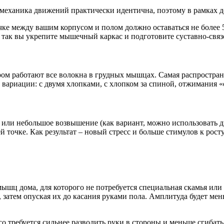
механика движений практически идентична, поэтому в рамках д
е между вашим корпусом и полом должно оставаться не более 5
– так вы укрепите мышечный каркас и подготовите суставно-связ
ом работают все волокна в грудных мышцах. Самая распростран
вариации: с двумя хлопками, с хлопком за спиной, отжимания «с
) или небольшое возвышение (как вариант, можно использовать д
точке. Как результат – новый стресс и больше стимулов к росту
шц дома, для которого не потребуется специальная скамья или 
 затем опуская их до касания руками пола. Амплитуда будет мен
 требуется сильнее разводить руки в стороны и меньше сгибать