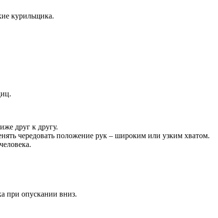
кие курильщика.
диц.
иже друг к другу.
менять чередовать положение рук – широким или узким хватом.
человека.
ка при опускании вниз.