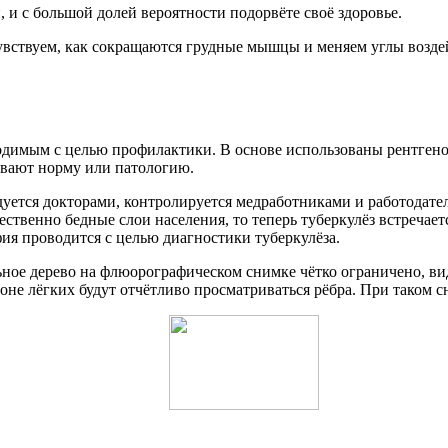
 и с большой долей вероятности подорвёте своё здоровье.
 чувствуем, как сокращаются грудные мышцы и меняем углы возд
одимым с целью профилактики. В основе использованы рентгено
ивают норму или патологию.
уется докторами, контролируется медработниками и работодател
ственно бедные слои населения, то теперь туберкулёз встречае
ия проводится с целью диагностики туберкулёза.
ое дерево на флюорографическом снимке чётко ограничено, вид
фоне лёгких будут отчётливо просматриваться рёбра. При таком 