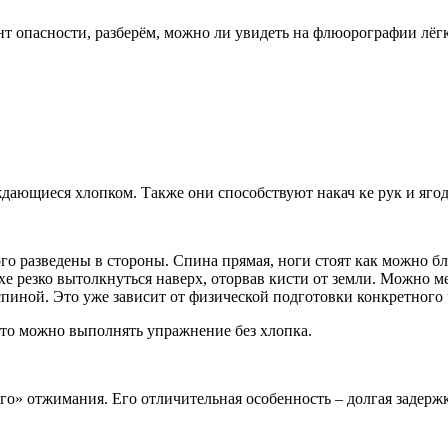
ент опасности, разберём, можно ли увидеть на флюорографии лёг
ждающиеся хлопком. Также они способствуют накач ке рук и яго
о разведены в стороны. Спина прямая, ноги стоят как можно бл
хе резко вытолкнуться наверх, оторвав кисти от земли. Можно 
спиной. Это уже зависит от физической подготовки конкретного 
 то можно выполнять упражнение без хлопка.
го» отжимания. Его отличительная особенность – долгая задерж