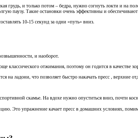
ая грудь, и только потом – бедра, нужно согнуть локти и на по
долгую паузу. Такие остановки очень эффективны и обеспечивают
оставлять 10-15 секунд за одни «путь» вниз.
возвышенности, и наоборот.
още классического отжимания, поэтому он годится в качестве х
тся на ладони, что позволяет быстро накачать пресс , верхние о
 спортивной скамье. На вдохе нужно опуститься вниз, почти ко
цию. Это упражнение качает пресс в домашних условиях, помим
шцы?