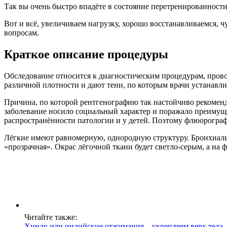
Так вы очень быстро впадёте в состояние перетренированности,
Вот и всё, увеличиваем нагрузку, хорошо восстанавливаемся,
вопросам.
Краткое описание процедуры
Обследование относится к диагностическим процедурам, пров
различной плотности и дают тени, по которым врачи устанавл
Причина, по которой рентгенографию так настойчиво рекоменд
заболевание носило социальный характер и поражало преимуще
распространённости патологии и у детей. Поэтому флюорограф
Лёгкие имеют равномерную, однородную структуру. Бронхиальн
«прозрачная». Окрас лёгочной ткани будет светло-серым, а на 
Читайте также:
Хинду или индийские отжимания – укрепляем верх тела