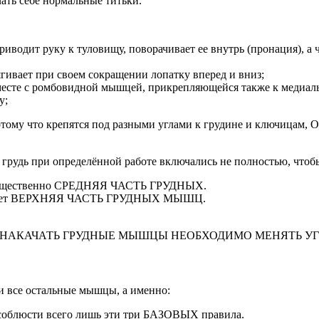
чать себе нормальные титьки.
ит руку к туловищу, поворачивает ее внутрь (пронация), а ча
вает при своем сокращении лопатку вперед и вниз;
сте с ромбовидной мышцей, прикрепляющейся также к медиал
у;
отому что крепятся под разными углами к грудине и ключицам,
 грудь при определённой работе включались не полностью, чтоб
реимущественно СРЕДНЯЯ ЧАСТЬ ГРУДНЫХ.
аботает ВЕРХНЯЯ ЧАСТЬ ГРУДНЫХ МЫШЦ.
что ЧТОБЫ НАКАЧАТЬ ГРУДНЫЕ МЫШЦЫ НЕОБХОДИМО МЕНЯТ
и все остальные мышцы, а именно:
о соблюсти всего лишь эти три БАЗОВЫХ правила.