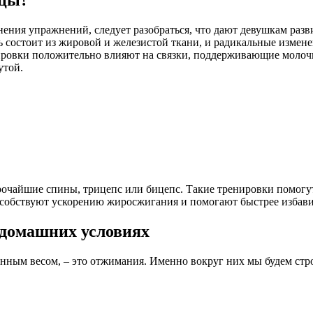
нения упражнений, следует разобраться, что дают девушкам ра
дь состоит из жировой и железистой ткани, и радикальные изме
ровки положительно влияют на связки, поддерживающие молочну
утой.
очайшие спины, трицепс или бицепс. Такие тренировки помогу
пособствуют ускорению жиросжигания и помогают быстрее избави
 домашних условиях
енным весом, – это отжимания. Именно вокруг них мы будем ст