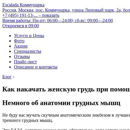
Escalada Коммунарка
Россия, Москва, пос. Коммунарка, улица Липовый парк, 2а, бо
+7 (495) 191-13-...
– показать
Время работы: Пн-пт: 06:00—24:00; сб-вс: 09:00—24:00
Откроемся в 09:00
Услуги и Цены
Фото
Акции
Специалисты
Отзывы
Прайс-лист
Описание и контакты
Блог
›
Как накачать женскую грудь при помо
Немного об анатомии грудных мышц
Не буду вас мучать скучным анатомическим ликбезом в л
тренинге грудных мышц.