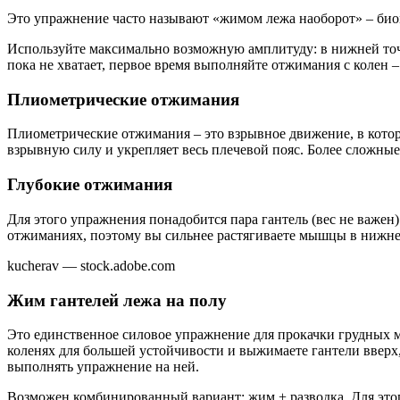
Это упражнение часто называют «жимом лежа наоборот» – био
Используйте максимально возможную амплитуду: в нижней точк
пока не хватает, первое время выполняйте отжимания с колен 
Плиометрические отжимания
Плиометрические отжимания – это взрывное движение, в котор
взрывную силу и укрепляет весь плечевой пояс. Более сложные 
Глубокие отжимания
Для этого упражнения понадобится пара гантель (вес не важен
отжиманиях, поэтому вы сильнее растягиваете мышцы в нижней 
kucherav — stock.adobe.com
Жим гантелей лежа на полу
Это единственное силовое упражнение для прокачки грудных мы
коленях для большей устойчивости и выжимаете гантели вверх,
выполнять упражнение на ней.
Возможен комбинированный вариант: жим + разводка. Для этого