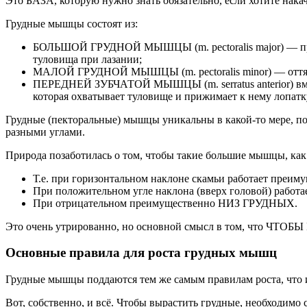
Это БАЗА, которую нужно знать обязательно, если хотите нака
Грудные мышцы состоят из:
БОЛЬШОЙ ГРУДНОЙ МЫШЦЫ (m. pectoralis major) — привод
туловища при лазании;
МАЛОЙ ГРУДНОЙ МЫШЦЫ (m. pectoralis minor) — оттяги
ПЕРЕДНЕЙ ЗУБЧАТОЙ МЫШЦЫ (m. serratus anterior) вме
которая охватывает туловище и прижимает к нему лопатк
Грудные (пекторальные) мышцы уникальны в какой-то мере, п
разными углами.
Природа позаботилась о том, чтобы такие большие мышцы, как
Т.е. при горизонтальном наклоне скамьи работает п
При положительном угле наклона (вверх головой) р
При отрицательном преимущественно НИЗ ГРУДНЫХ.
Это очень утрированно, но основной смысл в том, 
Основные правила для роста грудных мышц
Грудные мышцы поддаются тем же самым правилам роста, что 
Вот, собственно, и всё. Чтобы вырастить грудные, необходим