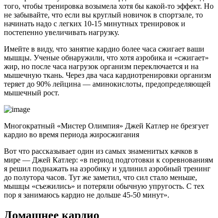
того, чтобы тренировка возымела хотя бы какой-то эффект. Но
не забывайте, что если вы круглый новичок в спортзале, то
начинать надо с легких 10-15 минутных тренировок и
постепенно увеличивать нагрузку.
Имейте в виду, что занятие кардио более часа сжигает ваши
мышцы. Ученые обнаружили, что хотя аэробика и «сжигает»
жир, но после часа нагрузок организм переключается и на
мышечную ткань. Через два часа кардиотренировки организм
теряет до 90% лейцина — аминокислоты, предопределяющей
мышечный рост.
Многократный «Мистер Олимпия» Джей Катлер не брезгует
кардио во время периода жиросжигания
Вот что рассказывает один из самых знаменитых качков в
мире — Джей Катлер: «в период подготовки к соревнованиям
я решил поднажать на аэробику и удлинил аэробный тренинг
до полутора часов. Тут же заметил, что сил стало меньше,
мышцы «съежились» и потеряли обычную упругость. С тех
пор я занимаюсь кардио не дольше 45-50 минут».
Домашнее кардио