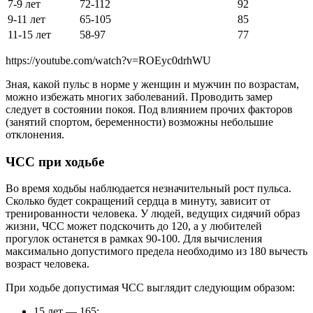
7-9 лет
72-112
92
9-11 лет
65-105
85
11-15 лет
58-97
77
https://youtube.com/watch?v=ROEyc0drhWU
Зная, какой пульс в норме у женщин и мужчин по возрастам,
можно избежать многих заболеваний. Проводить замер
следует в состоянии покоя. Под влиянием прочих факторов
(занятий спортом, беременности) возможны небольшие
отклонения.
ЧСС при ходьбе
Во время ходьбы наблюдается незначительный рост пульса.
Сколько будет сокращений сердца в минуту, зависит от
тренированности человека. У людей, ведущих сидячий образ
жизни, ЧСС может подскочить до 120, а у любителей
прогулок останется в рамках 90-100. Для вычисления
максимально допустимого предела необходимо из 180 вычесть
возраст человека.
При ходьбе допустимая ЧСС выглядит следующим образом:
15 лет — 165;