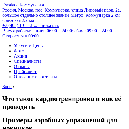
Escalada Коммунарка
Россия, Москва, пос. Коммунарка, улица Липовый парк, 2а,
большое отдельно стоящее здание
Метро:
Коммунарка
2 км
Ольховая
2.2 км
+7 (495) 191-13-...
– показать
Время работы: Пн-пт: 06:00—24:00; сб-вс: 09:00—24:00
Откроемся в 09:00
Услуги и Цены
Фото
Акции
Специалисты
Отзывы
Прайс-лист
Описание и контакты
Блог
›
Что такое кардиотренировка и как её
проводить
Примеры аэробных упражнений для
новичков