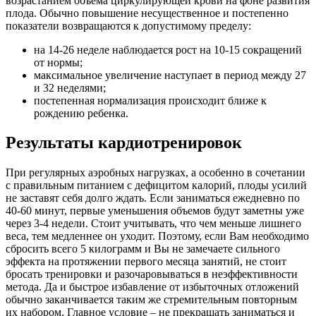
возрастанием объема циркулирующей крови на фоне развития
плода. Обычно повышение несущественное и постепенно
показатели возвращаются к допустимому пределу:
на 14-26 неделе наблюдается рост на 10-15 сокращений
от нормы;
максимальное увеличение наступает в период между 27
и 32 неделями;
постепенная нормализация происходит ближе к
рождению ребенка.
Результаты кардиотренировок
При регулярных аэробных нагрузках, а особенно в сочетании
с правильным питанием с дефицитом калорий, плоды усилий
не заставят себя долго ждать. Если заниматься ежедневно по
40-60 минут, первые уменьшения объемов будут заметны уже
через 3-4 недели. Стоит учитывать, что чем меньше лишнего
веса, тем медленнее он уходит. Поэтому, если Вам необходимо
сбросить всего 5 килограмм и Вы не замечаете сильного
эффекта на протяжении первого месяца занятий, не стоит
бросать тренировки и разочаровываться в неэффективности
метода. Да и быстрое избавление от избыточных отложений
обычно заканчивается таким же стремительным повторным
их набором. Главное условие – не прекращать заниматься и