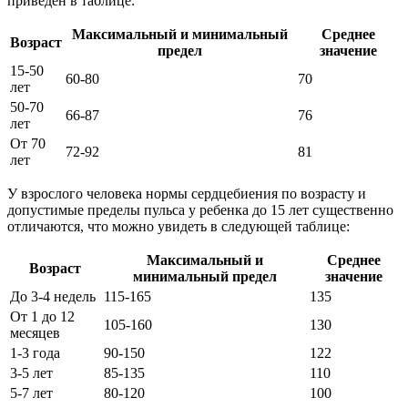
приведен в таблице:
Максимальный и минимальный
Среднее
Возраст
предел
значение
15-50
60-80
70
лет
50-70
66-87
76
лет
От 70
72-92
81
лет
У взрослого человека нормы сердцебиения по возрасту и
допустимые пределы пульса у ребенка до 15 лет существенно
отличаются, что можно увидеть в следующей таблице:
Максимальный и
Среднее
Возраст
минимальный предел
значение
До 3-4 недель
115-165
135
От 1 до 12
105-160
130
месяцев
1-3 года
90-150
122
3-5 лет
85-135
110
5-7 лет
80-120
100