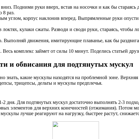
низ. Подними руки вверх, встав на носочки и как бы стараясь 
 8 раз.
мым углом, корпус наклонив вперед. Выпрямленные руки опусти к
в локтях, кулаки сжаты. Разводи и своди руки, стараясь, чтобы
. Выполняй движения, имитирующие плаванье, как бы раздвигая 
сь комплекс займет от силы 10 минут. Поделись статьей друзья
ти и обвисания для подтянутых мускул
 знать, какие мускулы находятся на проблемной зоне. Верхняя 
цепсы, трицепсы, дельты и мускулы предплечья.
1-2 дня. Для подтянутых мускул достаточно выполнять 2-3 подх
овых элементов для верхних конечностей (отжимания). Потом мо
, мускулы лучше реагируют на нагрузку, быстрее растут, снижа