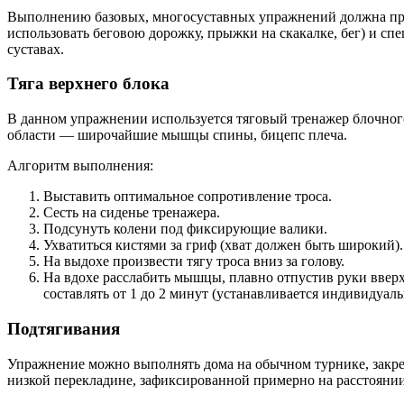
Выполнению базовых, многосуставных упражнений должна пред
использовать беговою дорожку, прыжки на скакалке, бег) и сп
суставах.
Тяга верхнего блока
В данном упражнении используется тяговый тренажер блочног
области — широчайшие мышцы спины, бицепс плеча.
Алгоритм выполнения:
Выставить оптимальное сопротивление троса.
Сесть на сиденье тренажера.
Подсунуть колени под фиксирующие валики.
Ухватиться кистями за гриф (хват должен быть широкий).
На выдохе произвести тягу троса вниз за голову.
На вдохе расслабить мышцы, плавно отпустив руки ввер
составлять от 1 до 2 минут (устанавливается индивидуаль
Подтягивания
Упражнение можно выполнять дома на обычном турнике, закр
низкой перекладине, зафиксированной примерно на расстоянии 