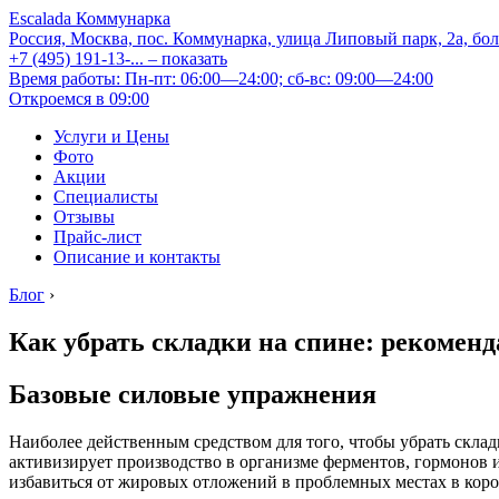
Escalada Коммунарка
Россия, Москва, пос. Коммунарка, улица Липовый парк, 2а, бо
+7 (495) 191-13-...
– показать
Время работы: Пн-пт: 06:00—24:00; сб-вс: 09:00—24:00
Откроемся в 09:00
Услуги и Цены
Фото
Акции
Специалисты
Отзывы
Прайс-лист
Описание и контакты
Блог
›
Как убрать складки на спине: рекомен
Базовые силовые упражнения
Наиболее действенным средством для того, чтобы убрать склад
активизирует производство в организме ферментов, гормонов
избавиться от жировых отложений в проблемных местах в коро