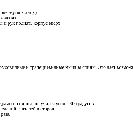
повернуты к лицу).
коленях.
 и рук поднять корпус вверх.
ромбовидные и трапециевидные мышцы спины. Это дает возможн
драми и спиной получился угол в 90 градусов.
едений гантелей в стороны.
раза.