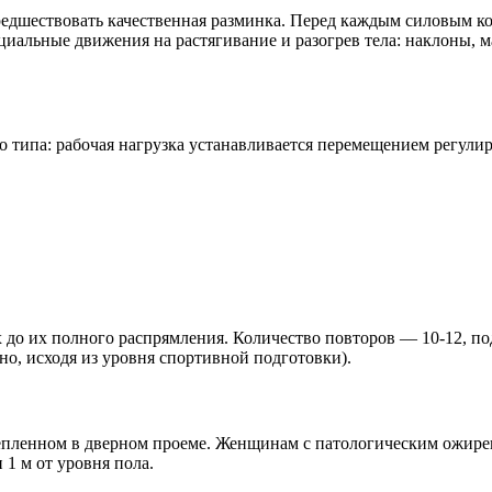
шествовать качественная разминка. Перед каждым силовым ком
ециальные движения на растягивание и разогрев тела: наклоны, 
о типа: рабочая нагрузка устанавливается перемещением регул
х до их полного распрямления. Количество повторов — 10-12, п
но, исходя из уровня спортивной подготовки).
епленном в дверном проеме. Женщинам с патологическим ожире
1 м от уровня пола.