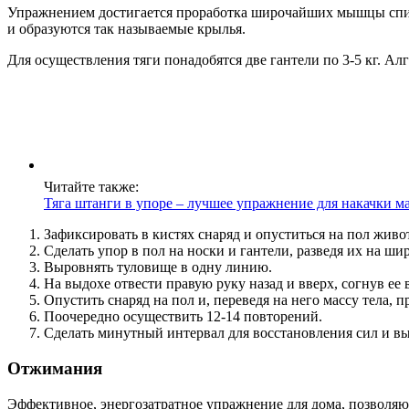
Упражнением достигается проработка широчайших мышцы спины,
и образуются так называемые крылья.
Для осуществления тяги понадобятся две гантели по 3-5 кг. А
Читайте также:
Тяга штанги в упоре – лучшее упражнение для накачки 
Зафиксировать в кистях снаряд и опуститься на пол живо
Сделать упор в пол на носки и гантели, разведя их на ши
Выровнять туловище в одну линию.
На выдохе отвести правую руку назад и вверх, согнув ее 
Опустить снаряд на пол и, переведя на него массу тела, п
Поочередно осуществить 12-14 повторений.
Сделать минутный интервал для восстановления сил и вы
Отжимания
Эффективное, энергозатратное упражнение для дома, позволя