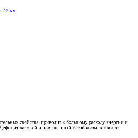
я
2.2 км
ы
ительных свойства: приводит к большому расходу энергии и
в. Дефицит калорий и повышенный метаболизм помогают