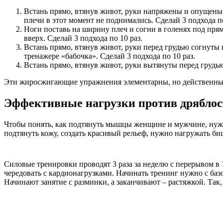
Встань прямо, втянув живот, руки напряжены и опущены в
плечи в этот момент не поднимались. Сделай 3 подхода по
Ноги поставь на ширину плеч и согни в голенях под пря
вверх. Сделай 3 подхода по 10 раз.
Встань прямо, втянув живот, руки перед грудью согнуты 
тренажере «бабочка». Сделай 3 подхода по 10 раз.
Встань прямо, втянув живот, руки вытянуты перед грудью
Эти жиросжигающие упражнения элементарны, но действенны. Ве
Эффективные нагрузки против дряблос
Чтобы понять, как подтянуть мышцы женщине и мужчине, нужно
подтянуть кожу, создать красивый рельеф, нужно нагружать би
Силовые тренировки проводят 3 раза за неделю с перерывом в 
чередовать с кардионагрузками. Начинать тренинг нужно с баз
Начинают занятие с разминки, а заканчивают – растяжкой. Так