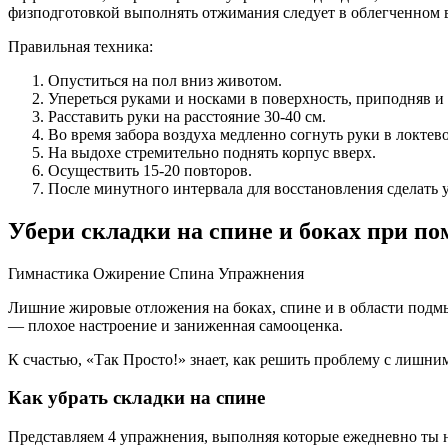
физподготовкой выполнять отжимания следует в облегченном в
Правильная техника:
Опуститься на пол вниз животом.
Упереться руками и носками в поверхность, приподняв и
Расставить руки на расстояние 30-40 см.
Во время забора воздуха медленно согнуть руки в локтево
На выдохе стремительно поднять корпус вверх.
Осуществить 15-20 повторов.
После минутного интервала для восстановления сделать 
Убери складки на спине и боках при п
Гимнастика Ожирение Спина Упражнения
Лишние жировые отложения на боках, спине и в области подмы
— плохое настроение и заниженная самооценка.
К счастью, «Так Просто!» знает, как решить проблему с лишним
Как убрать складки на спине
Представляем 4 упражнения, выполняя которые ежедневно ты н