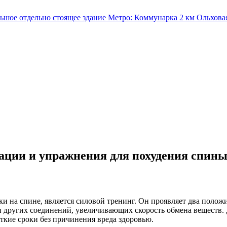
льшое отдельно стоящее здание
Метро:
Коммунарка
2 км
Ольхова
дации и упражнения для похудения спин
ки на спине, является силовой тренинг. Он проявляет два полож
 и других соединений, увеличивающих скорость обмена вещест
ткие сроки без причинения вреда здоровью.