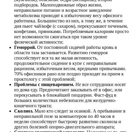
подбородок. Малоподвижные образ жизни,
неправильное питание и возрастное замедление
метаболизма приводят к избыточному весу офисного
работника. Большинство из них, к тому же, в течение
дня пьют чай/кофе (с сахаром), перекусывают печеньем,
конфетами, пряниками. Потребляемым калориям просто
нет возможности сжигаться при таком уровне
физической активности;
Геморрой.
От постоянной сидячей работы кровь в
области таза застаивается. Развитию геморроя
способствует вся та же малая активность,
продолжительное сидение в купе с неправильным
рационом, избыточным весом, вредными привычками.
70% офисников рано или поздно приходят на прием к
проктологу с этой проблемой;
Проблемы с пищеварением.
Не все сотрудники носят
из дома еду. Предпочитают заказывать её в офис, или
перекусывать в ближайшей пиццерии. Фаст-фуд в
больших количествах небезопасен для желудочно-
кишечного тракта;
Сколиоз.
Мало кто следит за осанкой. А пребывание в
неправильной позе за компьютером по 40 часов в
неделю способствует быстрому развитию сколиоза и
других болезней опорно-двигательного аппарата;