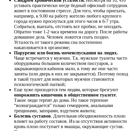
Синдром хронической усталости.
Несмотря на то, что
уставать практически негде бедный офисный сотрудник
живет в постоянном стрессе. Для того, чтобы приехать,
например, к 9.00 на работу жителю любого крупного
города нужно проснуться для этого часов в 6-7 утра.
Собраться, выехать, отстоять все пробки, не опоздать.
Обратно тоже 1-2 часа времени на дорогу. После работы
домашние дела. Человек ложится спать поздно.
Усталость от такого режима сна постепенно
накапливается в организме;
Парурезис
или боязнь мочеиспускания на людях.
Чаще встречается у мужчин. Т.к. мужские туалеты часто
оборудованы большим количеством писсуаров, а
закрывающихся кабинок мало, к тому же они часто
заняты (или дверь в них не закрывается). Поэтому поход
в такой туалет для некоторых мужчин становится
психологической пыткой;
Еще хуже приходится тем людям, которые брезгуют
опорожнить кишечник в общественном туалете
.
Такие люди терпят до дома. Но такое терпение
“вознаграждается” только геморроем, анальными
трещинами, запорами, вздутием живота;
Болезнь суставов
. Длительная обездвиженность плохо
влияет на работу составов. Из-за отсутствия активности
кровь плохо поступает в мышцы, окружающие сустав.