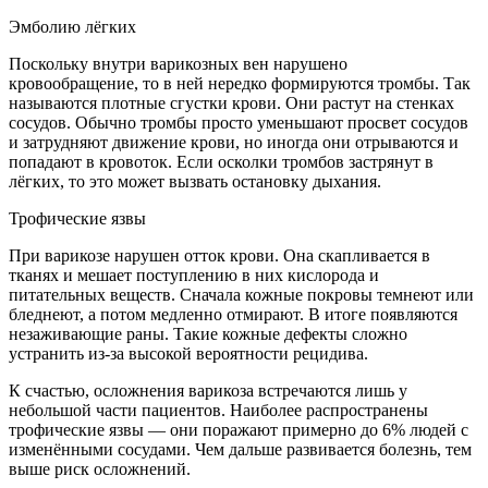
Эмболию лёгких
Поскольку внутри варикозных вен нарушено
кровообращение, то в ней нередко формируются тромбы. Так
называются плотные сгустки крови. Они растут на стенках
сосудов. Обычно тромбы просто уменьшают просвет сосудов
и затрудняют движение крови, но иногда они отрываются и
попадают в кровоток. Если осколки тромбов застрянут в
лёгких, то это может вызвать остановку дыхания.
Трофические язвы
При варикозе нарушен отток крови. Она скапливается в
тканях и мешает поступлению в них кислорода и
питательных веществ. Сначала кожные покровы темнеют или
бледнеют, а потом медленно отмирают. В итоге появляются
незаживающие раны. Такие кожные дефекты сложно
устранить из-за высокой вероятности рецидива.
К счастью, осложнения варикоза встречаются лишь у
небольшой части пациентов. Наиболее распространены
трофические язвы — они поражают примерно до 6% людей с
изменёнными сосудами. Чем дальше развивается болезнь, тем
выше риск осложнений.