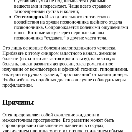
Суставная сумка не подпитывается нужными
веществами и пересыхает. Чаще всего страдают
тазобедренный сустав и колени;
Остеохондроз.
Из-за длительного статического
воздействия на хрящи позвоночника шейного отдела
позвоночника. Сопровождается болевыми ощущениями
в шее. Которые могут через нервные каналы
позвоночника “отдавать” в другие части тела.
Это лишь основные болезни малоподвижного человека.
Прибавьте к этому синдром запястного канала, женские
болезни (из-за того же застоя крови в тазу), варикозную
болезнь, риски развития депрессии, электромагнитное
излучение от компьютеров и офисной техники, гиподинамия,
бактерии на ручках туалета, “простывания” от кондиционера.
Чтобы избежать подобных диагнозов лучше соблюдать меры
профилактики.
Причины
Отек представляет собой скопление жидкости в
межклеточном пространстве. Его развитие может быть
спровоцировано повышением давления в сосудах,
увеличением проницаемости их стенок, снижением объема