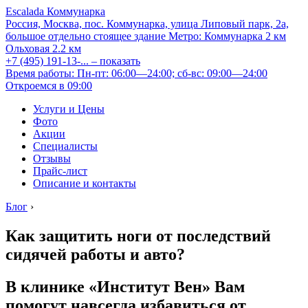
Escalada Коммунарка
Россия, Москва, пос. Коммунарка, улица Липовый парк, 2а,
большое отдельно стоящее здание
Метро:
Коммунарка
2 км
Ольховая
2.2 км
+7 (495) 191-13-...
– показать
Время работы: Пн-пт: 06:00—24:00; сб-вс: 09:00—24:00
Откроемся в 09:00
Услуги и Цены
Фото
Акции
Специалисты
Отзывы
Прайс-лист
Описание и контакты
Блог
›
Как защитить ноги от последствий
сидячей работы и авто?
В клинике «Институт Вен» Вам
помогут навсегда избавиться от