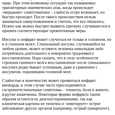
чаще. При этом возможны ситуации так называемых
транзиторных ишемических атак, когда происходит
«мерцание» симптоматики – слабость остро возникает, но
быстро проходит. После такого происшествия нельзя
заниматься самоуспокоением и считать, что все обошлось.
Нужно как можно быстрее выявить причину случившегося и
принять соответствующие превентивные меры.
Инсульт и инфаркт может случиться не только в головном, но
и в спинном мозге. Спинальный инсульт, случившийся на
любом уровне, может оставить человека инвалидом либо
потребовать длительного и невероятно трудоемкого
восстановления. Надо сказать, что в силу особенности
строения спинного мозга восстановление после спинального
инсульта редко бывает успешным, даже в сравнении с
инсультом, поразившим головной мозг.
Слабостью в конечностях может проявиться инфаркт
миокарда, в этом случае часто присоединяются
гастроинтестинальные симптомы – тошнота, боли в животе,
вздутие кишечника. Некоторые формы инфаркта таким
образом остаются не диагностированными, так как
клиническая картина не типична и «имитирует» острое
заболевание других органов (например, острый панкреатит).