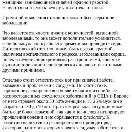
женщины, занимающиеся сидячей офисной работой,
жалуются на то, что к вечеру у них отекают ноги.
Причиной появления отеков ног может быть серьезное
заболевание
Что касается отечности нижних конечностей, вызванной
заболеваниями, то она может дополнительно усиливаться,
если большую часть рабочего времени вы проводите сидя.
Патологический отек ног может быть вызван травмой,
наличием воспалительного процесса, заболеваниями сердца,
почек и печени, эндокринными расстройствами, сбоями в
функционировании периферических нервов и некоторыми
другими причинами.
Отдельно стоит отметить отек ног при сидячей работе,
вызванный проблемами с сосудами. По статистике,
варикозное расширение вен является одним из наиболее
распространенных сосудистых заболеваний: в США и Европе
от него страдает около 30-50% женщин и 15-25% мужчин в
возрасте от 30 до 50 лет. При этом реальная ситуация может
быть еще более серьезной, так как многие люди игнорируют
проявления болезни и не обращаются к флебологу. К
развитию варикозного расширения вен приводит ряд
факторов, одним из которых является сидячая работа: отеки