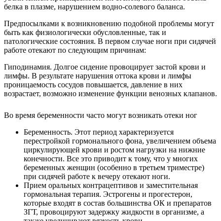
белка в плазме, нарушением водно-солевого баланса.
Предпосылками к возникновению подобной проблемы могут
быть как физиологически обусловленные, так и
патологические состояния. В первом случае ноги при сидячей
работе отекают по следующим причинам:
Гиподинамия. Долгое сидение провоцирует застой крови и
лимфы. В результате нарушения оттока крови и лимфы
проницаемость сосудов повышается, давление в них
возрастает, возможно изменение функции венозных клапанов.
Во время беременности часто могут возникать отеки ног
Беременность. Этот период характеризуется
перестройкой гормонального фона, увеличением объема
циркулирующей крови и ростом нагрузки на нижние
конечности. Все это приводит к тому, что у многих
беременных женщин (особенно в третьем триместре)
при сидячей работе к вечеру отекают ноги.
Прием оральных контрацептивов и заместительная
гормональная терапия. Эстрогены и прогестерон,
которые входят в состав большинства ОК и препаратов
ЗГТ, провоцируют задержку жидкости в организме, а
также увеличивают вязкость крови.