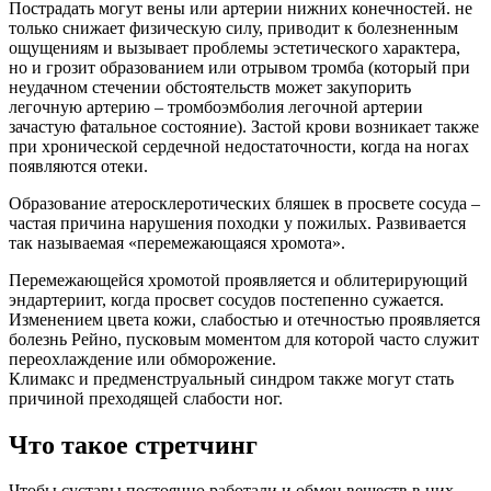
Пострадать могут вены или артерии нижних конечностей. не
только снижает физическую силу, приводит к болезненным
ощущениям и вызывает проблемы эстетического характера,
но и грозит образованием или отрывом тромба (который при
неудачном стечении обстоятельств может закупорить
легочную артерию – тромбоэмболия легочной артерии
зачастую фатальное состояние). Застой крови возникает также
при хронической сердечной недостаточности, когда на ногах
появляются отеки.
Образование атеросклеротических бляшек в просвете сосуда –
частая причина нарушения походки у пожилых. Развивается
так называемая «перемежающаяся хромота».
Перемежающейся хромотой проявляется и облитерирующий
эндартериит, когда просвет сосудов постепенно сужается.
Изменением цвета кожи, слабостью и отечностью проявляется
болезнь Рейно, пусковым моментом для которой часто служит
переохлаждение или обморожение.
Климакс и предменструальный синдром также могут стать
причиной преходящей слабости ног.
Что такое стретчинг
Чтобы суставы постоянно работали и обмен веществ в них