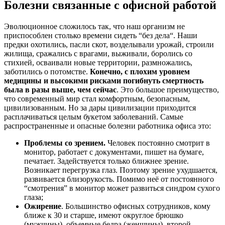
Болезни связанные с офисной работой
Эволюционное сложилось так, что наш организм не
приспособлен столько времени сидеть “без дела“. Наши
предки охотились, пасли скот, возделывали урожай, строили
жилища, сражались с врагами, выживали, боролись со
стихией, осваивали новые территории, размножались,
заботились о потомстве.
Конечно, с плохим уровнем
медицины и высокими рисками погибнуть смертность
была в разы выше, чем сейчас
. Это большое преимущество,
что современный мир стал комфортным, безопасным,
цивилизованным. Но за дары цивилизации приходится
расплачиваться целым букетом заболеваний. Самые
распространенные и опасные болезни работника офиса это:
Проблемы со зрением.
Человек постоянно смотрит в
монитор, работает с документами, пишет на бумаге,
печатает. Задействуется только ближнее зрение.
Возникает перегрузка глаз. Поэтому зрение ухудшается,
развивается близорукость. Помимо неё от постоянного
“смотрения” в монитор может развиться синдром сухого
глаза;
Ожирение
. Большинство офисных сотрудников, кому
ближе к 30 и старше, имеют округлое брюшко
(мужчины), объемные бедра (женщины), второй