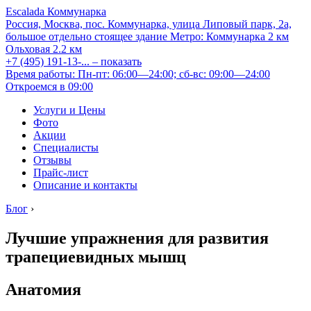
Escalada Коммунарка
Россия, Москва, пос. Коммунарка, улица Липовый парк, 2а,
большое отдельно стоящее здание
Метро:
Коммунарка
2 км
Ольховая
2.2 км
+7 (495) 191-13-...
– показать
Время работы: Пн-пт: 06:00—24:00; сб-вс: 09:00—24:00
Откроемся в 09:00
Услуги и Цены
Фото
Акции
Специалисты
Отзывы
Прайс-лист
Описание и контакты
Блог
›
Лучшие упражнения для развития
трапециевидных мышц
Анатомия