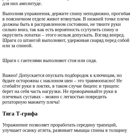
для них амплитуде.
Выполняя упражнения, держите спину неподвижно, прогибая
в поясничном отделе живот втянутым. В нижней точке плечи
должны быть в расправленном состоянии, не тяните руки
сильно вниз, так как есть вероятность ссутулить спину и
округлить лопатки – этого нельзя допускать. Взгляд вперед.
Шраги со штангой выполняют, удерживая снаряд перед собой
или за спиной.
Шраги с гантелями выполняют стоя или сидя.
Важно! Допускается опускать подбородок к ключицам, но
будьте осторожны с наклоном шеи – это травмоопасно! Не
сгибайте руки в локтях, в таком случае бицепс и трицепс
берет на себя часть нагрузки. Не проворачивайте руки в
плечевых суставах – можно с легкостью повредить
ротаторную манжету плеча!
Тяга Т-грифа
Упражнение позволяет проработать середину трапеций,
улучшает осанку атлета, развивает мышцы спины в толщину