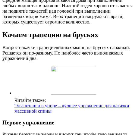
Средние мышцы прорабатываются дома при выполнении
любых видов тяг в наклоне. Нижний отдел хорошо отзывается
на поднятие тяжестей над головой при выполнении
различных видов жима. Верх трапеции нагружают шраги,
которых существует огромное количество.
Качаем трапецию на брусьях
Вопрос накачки трапециевидных мышц на брусьях сложный.
Решается он по-разному. Но наиболее часто выполняемых
упражнений два.
Читайте также:
Тяга штанги в упоре – лучшее упражнение для накачки
массивной спины
Первое упражнение
Руками берутся за жерди и виснут так, чтобы тело занимало