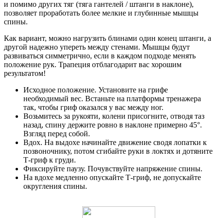
и помимо других тяг (тяга гантелей / штанги в наклоне),
позволяет проработать более мелкие и глубинные мышцы
спины.
Как вариант, можно нагрузить блинами один конец штанги, а
другой надежно упереть между стенами. Мышцы будут
развиваться симметрично, если в каждом подходе менять
положение рук. Трапеция отблагодарит вас хорошим
результатом!
Исходное положение. Установите на грифе
необходимый вес. Встаньте на платформы тренажера
так, чтобы гриф оказался у вас между ног.
Возьмитесь за рукояти, колени присогните, отводя таз
назад, спину держите ровно в наклоне примерно 45°.
Взгляд перед собой.
Вдох. На выдохе начинайте движение сводя лопатки к
позвоночнику, потом сгибайте руки в локтях и дотяните
Т-гриф к груди.
Фиксируйте паузу. Почувствуйте напряжение спины.
На вдохе медленно опускайте Т-гриф, не допускайте
округления спины.