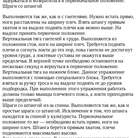
задержаться и возвратиться в первоначальное положение.
Шраги со штангой
Выполняются так же, как и с гантелями. Нужно встать прямо,
ноги расставлены на ширину плеч. Взять штангу прямым
хватом и на выдохе поднять плечи как можно выше. На
выдохе принять первичное положение.
Вертикальная тяга гантелей к груди. Выполняются из
положения стоя, ноги на ширине плеч. Требуется поднять
плечи и согнуть локти до тех пор, пока гантели не достигнут
уровня груди, а локтевые суставы не окажутся выше
предплечья. В верхней точке необходимо остановится на
несколько секунд и вернуться в первичное положение.
Вертикальная тяга на нижнем блоке. Данное упражнение
выполняется с помощью специального блока. Требуется
взяться за ручку троса и на выдохе поднять ее до уровня
подбородка. При выполнении этого упражнения работать
должны только мышцы плечевого пояса, а локти приподняты
выше предплечий.
Шраги со штангой из-за спины. Выполняются так же, как и
простые шраги со штангой. Исключение в том, что штанга
находится за спиной у культуриста. Первоначальное
положение то же — необходимо встать прямо, ноги на
ширине плеч. Штанга берется прямым хватом, плечи
поднимаются максимально высоко.