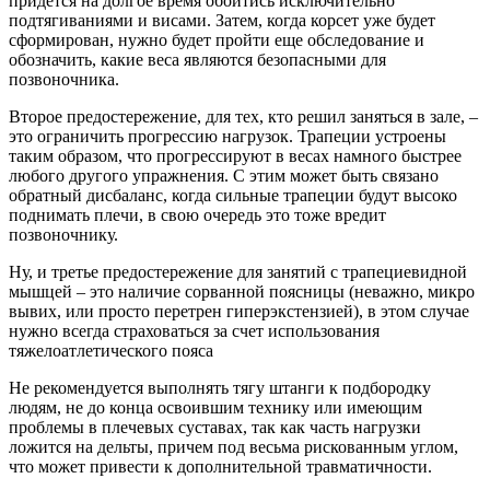
придется на долгое время обойтись исключительно
подтягиваниями и висами. Затем, когда корсет уже будет
сформирован, нужно будет пройти еще обследование и
обозначить, какие веса являются безопасными для
позвоночника.
Второе предостережение, для тех, кто решил заняться в зале, –
это ограничить прогрессию нагрузок. Трапеции устроены
таким образом, что прогрессируют в весах намного быстрее
любого другого упражнения. С этим может быть связано
обратный дисбаланс, когда сильные трапеции будут высоко
поднимать плечи, в свою очередь это тоже вредит
позвоночнику.
Ну, и третье предостережение для занятий с трапециевидной
мышцей – это наличие сорванной поясницы (неважно, микро
вывих, или просто перетрен гиперэкстензией), в этом случае
нужно всегда страховаться за счет использования
тяжелоатлетического пояса
Не рекомендуется выполнять тягу штанги к подбородку
людям, не до конца освоившим технику или имеющим
проблемы в плечевых суставах, так как часть нагрузки
ложится на дельты, причем под весьма рискованным углом,
что может привести к дополнительной травматичности.