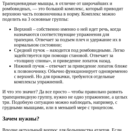
Трапециевидные мышцы, в отличие от широчайших и
ромбовидных, — это большой комплекс, который приводит
верхнюю часть позвоночника в норму. Комплекс можно
поделить на 3 основные группы:
Верхний – собственно именно о ней идет речь, когда
назначаются соответствующие упражнения для
трапеции. Отвечает за подъем плеч и удержание их в
нормальном состоянии;
Средний пучок – находится под ромбовидными. Легко
задействуется при помощи становой. Отвечает за
«толщину спины», и приведение лопаток назад.
Нижний пучок – отвечает за приведение лопаток ближе
к позвоночнику. Обычно функционирует одновременно
с верхней. Но для прокачки, требуются отдельные
комплексы упражнений.
И что это значит? Да все просто – чтобы правильно развить
трапециевидную группу, нужно не одно упражнение, а целых
три. Подобную ситуацию можно наблюдать, например, с
грудными мышцами, или в меньшей мере с трицепсом.
Зачем нужны?
Вполне актуальный вопрос для большинства атлетов. Если