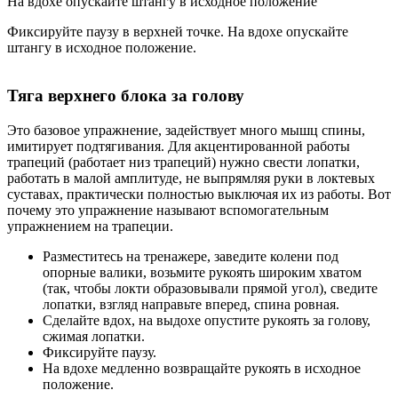
На вдохе опускайте штангу в исходное положение
Фиксируйте паузу в верхней точке. На вдохе опускайте
штангу в исходное положение.
Тяга верхнего блока за голову
Это базовое упражнение, задействует много мышц спины,
имитирует подтягивания. Для акцентированной работы
трапеций (работает низ трапеций) нужно свести лопатки,
работать в малой амплитуде, не выпрямляя руки в локтевых
суставах, практически полностью выключая их из работы. Вот
почему это упражнение называют вспомогательным
упражнением на трапеции.
Разместитесь на тренажере, заведите колени под
опорные валики, возьмите рукоять широким хватом
(так, чтобы локти образовывали прямой угол), сведите
лопатки, взгляд направьте вперед, спина ровная.
Сделайте вдох, на выдохе опустите рукоять за голову,
сжимая лопатки.
Фиксируйте паузу.
На вдохе медленно возвращайте рукоять в исходное
положение.