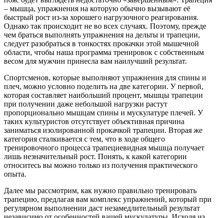
– мышца, упражнения на которую обычно вызывают её
быстрый рост из-за хорошего нагрузочного реагирования.
Однако так происходит не во всех случаях. Поэтому, прежде
чем браться выполнять упражнения на дельты и трапеции,
следует разобраться в тонкостях прокачки этой мышечной
области, чтобы наша программа тренировок с собственным
весом для мужчин принесла вам наилучший результат.
Спортсменов, которые выполняют упражнения для спины и
плеч, можно условно поделить на две категории. У первой,
которая составляет наибольший процент, мышцы трапеции
при получении даже небольшой нагрузки растут
пропорционально мышцам спины и мускулатуре плечей. У
таких культуристов отсутствует объективная причина
заниматься изолированной прокачкой трапеции. Вторая же
категория сталкивается с тем, что в ходе общего
тренировочного процесса трапециевидная мышца получает
лишь незначительный рост. Понять, к какой категории
относитесь вы можно только из получения практического
опыта.
Далее мы рассмотрим, как нужно правильно тренировать
трапецию, предлагая вам комплекс упражнений, который при
регулярном выполнении даст незамедлительный результат
независимо от особенностей вашей мускулатуры. Исходя из