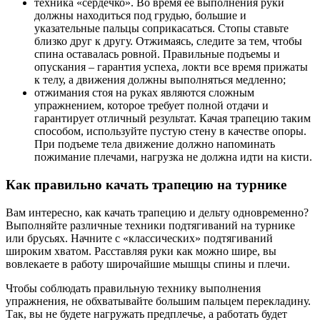
техника «сердечко». Во время ее выполнения руки
должны находиться под грудью, большие и
указательные пальцы соприкасаться. Стопы ставьте
близко друг к другу. Отжимаясь, следите за тем, чтобы
спина оставалась ровной. Правильные подъемы и
опускания – гарантия успеха, локти все время прижаты
к телу, а движения должны выполняться медленно;
отжимания стоя на руках являются сложным
упражнением, которое требует полной отдачи и
гарантирует отличный результат. Качая трапецию таким
способом, используйте пустую стену в качестве опоры.
При подъеме тела движение должно напоминать
пожимание плечами, нагрузка не должна идти на кисти.
Как правильно качать трапецию на турнике
Вам интересно, как качать трапецию и дельту одновременно?
Выполняйте различные техники подтягиваний на турнике
или брусьях. Начните с «классических» подтягиваний
широким хватом. Расставляя руки как можно шире, вы
вовлекаете в работу широчайшие мышцы спины и плечи.
Чтобы соблюдать правильную технику выполнения
упражнения, не обхватывайте большим пальцем перекладину.
Так, вы не будете нагружать предплечье, а работать будет