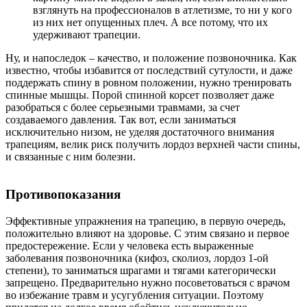
взглянуть на профессионалов в атлетизме, то ни у кого
из них нет опущенных плеч. А все потому, что их
удерживают трапеции.
Ну, и напоследок – качество, и положение позвоночника. Как
известно, чтобы избавится от последствий сутулости, и даже
поддержать спину в ровном положении, нужно тренировать
спинные мышцы. Порой спинной корсет позволяет даже
разобраться с более серьезными травмами, за счет
создаваемого давления. Так вот, если заниматься
исключительно низом, не уделяя достаточного внимания
трапециям, велик риск получить лордоз верхней части спины,
и связанные с ним болезни.
Противопоказания
Эффективные упражнения на трапецию, в первую очередь,
положительно влияют на здоровье. С этим связано и первое
предостережение. Если у человека есть выраженные
заболевания позвоночника (кифоз, сколиоз, лордоз 1-ой
степени), то заниматься шрагами и тягами категорически
запрещено. Предварительно нужно посоветоваться с врачом
во избежание травм и усугубления ситуации. Поэтому