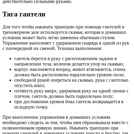
действительно сильными руками.
Тяга гантели
Для того чтобы накачать трапецию при помощи гантелей в
тренажерном зале используется скамья, которая в домашних
условиях может быть легко заменена обычным стулом.
Упражнение выполняет с удержанием снаряда в одной из рук
с поочередной их сменой. Техника выполнения:
гантель берется в руку с расположением ладони в
направлении тела, коленом делается упор на скамью;
корпус наклоняется вперед, живот втягивается, спина
должна быть расположена параллельно уровню пола;
свободной рукой опереться на скамью, рука с гантелью
опустить вниз;
потянуть руку вверх, удерживая руку на одной линии с
плечом, гантель должна быть параллельна полу;
при достижении уровня бока гантель возвращается в
исходную точку.
При выполнении упражнения в домашних условиях
необходимо следить за тем, чтобы шея образовывала вместе с
позвоночником прямую линию. Накачать трапецию при
помощи гантелей в домашних условиях просто и быстро, так