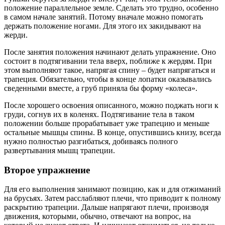
положение параллельное земле. Сделать это трудно, особенно
в самом начале занятий. Потому вначале можно помогать
держать положение ногами. Для этого их закидывают на
жерди.
После занятия положения начинают делать упражнение. Оно
состоит в подтягивании тела вверх, поближе к жердям. При
этом выполняют такое, напрягая спину – будет напрягаться и
трапеция. Обязательно, чтобы в конце лопатки оказывались
сведенными вместе, а груб приняла бы форму «колеса».
После хорошего освоения описанного, можно поджать ноги к
груди, согнув их в коленях. Подтягивание тела в таком
положении больше прорабатывает уже трапецию и меньше
остальные мышцы спины. В конце, опустившись книзу, всегда
нужно полностью разгибаться, добиваясь полного
развертывания мышц трапеции.
Второе упражнение
Для его выполнения занимают позицию, как и для отжиманий
на брусьях. Затем расслабляют плечи, что приводит к полному
раскрытию трапеции. Дальше напрягают плечи, производя
движения, которыми, обычно, отвечают на вопрос, на