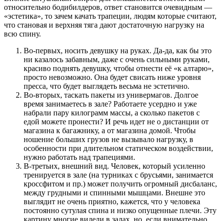
относительно бодибилдеров, ответ становится очевидным —
«эстетика», то зачем качать трапеции, людям которые считают,
что становая и верхняя тяга дают достаточную нагрузку на
всю спину.
Во-первых, носить девушку на руках. Да-да, как бы это
ни казалось забавным, даже с очень сильными руками,
красиво поднять девушку, чтобы отнести её «к алтарю»,
просто невозможно. Она будет свисать ниже уровня
пресса, что будет выглядеть весьма не эстетично.
Во-вторых, таскать пакеты из универмагов. Долгое
время занимаетесь в зале? Работаете усердно и уже
набрали пару килограмм массы, а сколько пакетов с
едой можете пронести? И речь идет не о дистанции от
магазина к багажнику, а от магазина домой. Чтобы
ношение больших грузов не вызывало нагрузку, в
особенности при длительном статическом воздействии,
нужно работать над трапециями.
В-третьих, внешний вид. Человек, который усиленно
тренируется в зале (на турниках с брусьями, занимается
кроссфитом и пр.) может получить огромный дисбаланс,
между грудными и спинными мышцами. Внешне это
выглядит не очень приятно, кажется, что у человека
постоянно сутулая спина и низко опущенные плечи. Эту
картину многие видели в залах, но, если внимательно