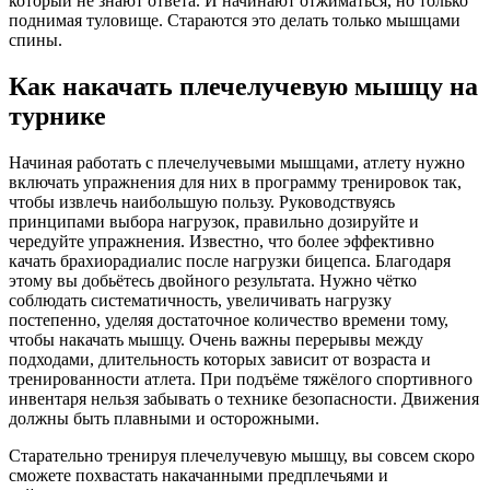
который не знают ответа. И начинают отжиматься, но только
поднимая туловище. Стараются это делать только мышцами
спины.
Как накачать плечелучевую мышцу на
турнике
Начиная работать с плечелучевыми мышцами, атлету нужно
включать упражнения для них в программу тренировок так,
чтобы извлечь наибольшую пользу. Руководствуясь
принципами выбора нагрузок, правильно дозируйте и
чередуйте упражнения. Известно, что более эффективно
качать брахиорадиалис после нагрузки бицепса. Благодаря
этому вы добьётесь двойного результата. Нужно чётко
соблюдать систематичность, увеличивать нагрузку
постепенно, уделяя достаточное количество времени тому,
чтобы накачать мышцу. Очень важны перерывы между
подходами, длительность которых зависит от возраста и
тренированности атлета. При подъёме тяжёлого спортивного
инвентаря нельзя забывать о технике безопасности. Движения
должны быть плавными и осторожными.
Старательно тренируя плечелучевую мышцу, вы совсем скоро
сможете похвастать накачанными предплечьями и