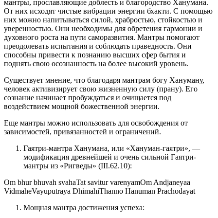
мантры, прославляющие доблесть и благородство Ханумана.
От них исходят чистые вибрации энергии бхакти. С помощью
них можно напитываться силой, храбростью, стойкостью и
уверенностью. Они необходимы для обретения гармонии и
духовного роста на пути саморазвития. Мантры помогают
преодолевать испытания и соблюдать праведность. Они
способны привести к познанию высших сфер бытия и
поднять свою осознанность на более высокий уровень.
Существует мнение, что благодаря мантрам богу Хануману,
человек активизирует свою жизненную силу (прану). Его
сознание начинает пробуждаться и очищается под
воздействием мощной божественной энергии.
Еще мантры можно использовать для освобождения от
зависимостей, привязанностей и ограничений.
Гаятри-мантра Ханумана, или «Хануман-гаятри», —
модификация древнейшей и очень сильной Гаятри-
мантры из «Ригведы» (III.62.10):
Om bhur bhuvah svahaTat savitur varenyamOm Andjaneyaa
VidmaheVayuputraya DhimahiThanno Hanuman Prachodayat
Мощная мантра достижения успеха: