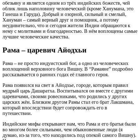
обезьяну и является одним из трёх индийских божеств, чей
облик лишь наполовину человеческий (кроме Ханумана, это
Ганеша и Гаруда). Добрый и озорной, сильный и смелый,
Хануман – самый верный друг и помощник, а потому
неудивительно, что и сегодня жители Индии обращаются к
нему с молитвами и благодарностью. В нём воплощены самые
лучшие человеческие качества.
Рама – царевич Айодхьи
Рама – не просто индуистский бог, а одно из человеческих
воплощений верховного бога Вишну. В “Рамаяне” подробно
рассказывается о ранних годах её главного героя.
Рама появился на свет в Айодхье, городе, которым правил
мудрый царь Дашаратха. Воспитывался он вместе с другими
царевичами, своими ровесниками, что родились у других
царских жён. Близким другом Рамы стал его брат Лакшмана,
который впоследствии будет сопровождать его в
путешествии.
Индийские мифы открывают нам, что Рама и его братья были
во многом более сильными, чем обыкновенные люди (я
думаю, из-за того, что находились под опекой самого Вишну).