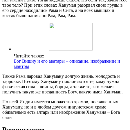
твое тело? При этих словах Хануман разорвал свою грудь: в
его сердце находились Рама и Сита, а на всех мышцах и
костях было написано Рам, Рам, Рам.
Читайте также:
Бог Вишну и его аватары – описание, изображение и
мантры
Также Рама даровал Хануману долгую жизнь, молодость и
здоровье. Поэтому Хануману поклоняются те, кому нужна
физическая сила – воины, борцы, а также те, кто желает
получить такую же преданность Богу, какую имел Хануман.
По всей Индии имеется множество храмов, посвященных
Хануману, но и в любом другом индуистском храме
обязательно есть алтарь или изображение Ханумана – Бога
силы.
Размножение