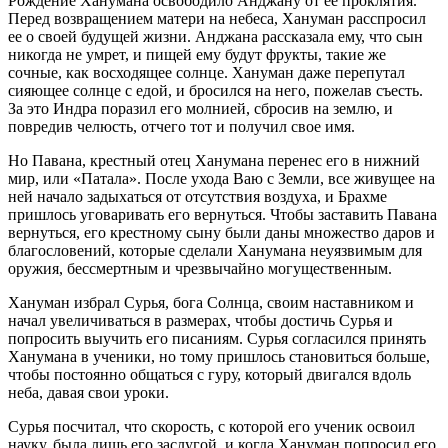
Рождение Ханумана освободило Анджану от ее проклятия.
Перед возвращением матери на небеса, Хануман расспросил
ее о своей будущей жизни. Анджана рассказала ему, что сын
никогда не умрет, и пищей ему будут фрукты, такие же
сочные, как восходящее солнце. Хануман даже перепутал
сияющее солнце с едой, и бросился на него, пожелав съесть.
За это Индра поразил его молнией, сбросив на землю, и
повредив челюсть, отчего тот и получил свое имя.
Но Павана, крестный отец Ханумана перенес его в нижний
мир, или «Патала». После ухода Ваю с Земли, все живущее на
ней начало задыхаться от отсутствия воздуха, и Брахме
пришлось уговаривать его вернуться. Чтобы заставить Павана
вернуться, его крестному сыну были даны множество даров и
благословений, которые сделали Ханумана неуязвимым для
оружия, бессмертным и чрезвычайно могущественным.
Хануман избрал Сурья, бога Солнца, своим наставником и
начал увеличиваться в размерах, чтобы достичь Сурья и
попросить выучить его писаниям. Сурья согласился принять
Ханумана в ученики, но тому пришлось становиться больше,
чтобы постоянно общаться с гуру, который двигался вдоль
неба, давая свои уроки.
Сурья посчитал, что скорость, с которой его ученик освоил
науку, была лишь его заслугой, и когда Хануман попросил его