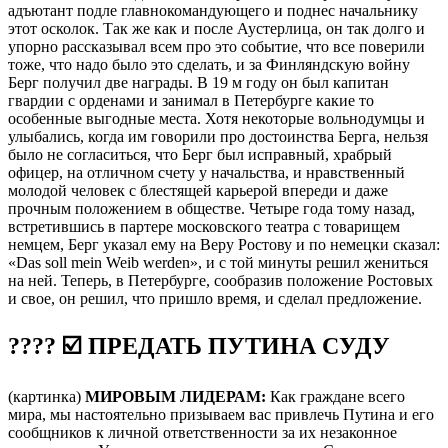
адъютант подле главнокомандующего и поднес начальнику
этот осколок. Так же как и после Аустерлица, он так долго и
упорно рассказывал всем про это событие, что все поверили
тоже, что надо было это сделать, и за Финляндскую войну
Берг получил две награды. В 19 м году он был капитан
гвардии с орденами и занимал в Петербурге какие то
особенные выгодные места. Хотя некоторые вольнодумцы и
улыбались, когда им говорили про достоинства Берга, нельзя
было не согласиться, что Берг был исправный, храбрый
офицер, на отличном счету у начальства, и нравственный
молодой человек с блестящей карьерой впереди и даже
прочным положением в обществе. Четыре года тому назад,
встретившись в партере московского театра с товарищем
немцем, Берг указал ему на Веру Ростову и по немецки сказал:
«Das soll mein Weib werden», и с той минуты решил жениться
на ней. Теперь, в Петербурге, сообразив положение Ростовых
и свое, он решил, что пришло время, и сделал предложение.
???? ☑️ ПРЕДАТЬ ПУТИНА СУДУ
(картинка)
МИРОВЫМ ЛИДЕРАМ:
Как граждане всего
мира, мы настоятельно призываем вас привлечь Путина и его
сообщников к личной ответственности за их незаконное