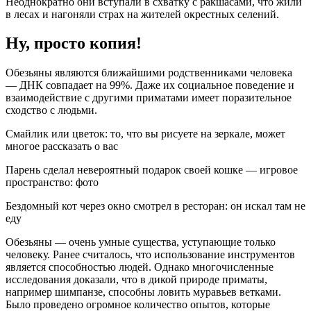
Неоднократно они вступали в схватку с ракшасами, что жили
в лесах и нагоняли страх на жителей окрестных селений.
Ну, просто копия!
Обезьяны являются ближайшими родственниками человека
— ДНК совпадает на 99%. Даже их социальное поведение и
взаимодействие с другими приматами имеет поразительное
сходство с людьми.
Смайлик или цветок: то, что вы рисуете на зеркале, может
многое рассказать о вас
Парень сделал невероятный подарок своей кошке — игровое
пространство: фото
Бездомный кот через окно смотрел в ресторан: он искал там не
еду
Обезьяны — очень умные существа, уступающие только
человеку. Ранее считалось, что использование инструментов
является способностью людей. Однако многочисленные
исследования доказали, что в дикой природе приматы,
например шимпанзе, способны ловить муравьев ветками.
Было проведено огромное количество опытов, которые