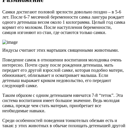
Самки достигают половой зрелости довольно поздно – в 5-6
лет. После 6-7 месячной беременности самка лангура рождает
одного детеныша весом около 1 килограмма. Целый год самка
кормит его молоком. После наступления беременности,
самцов изгоняют из стаи, где остаются только самки.
Индусы считают этих мартышек священными животными.
Поведение самок в отношении воспитания молодняка очень
интересно. Почти сразу после рождения детеныша, мать
передает его другой взрослой самке, которая подобно матери,
обнюхивает, облизывает и осматривает малыша. Если
детеныш выражает криком недовольство, его передают
следующей самке.
Таким образом с одним детенышем нянчатся 7-8 “теток”. Эта
система воспитания имеет большое значение. Ведь молодая
самка, прежде чем стать матерью, приобретает все
необходимые навыки.
Среди особенностей поведения тонкотелых обезьян есть и
такая: у этих животных в обычае похищать детенышей другой