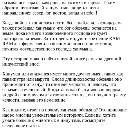
назывались вараха, хаягрива, нарасимха и гаруда. Таким
образом, пятиглавый хануман мог видеть в пяти
направлениях: север, юг, восток, запад и небо..!
Когда война закончилась и сита была найдена, господь рама
также пообещал хануману, что бог обезьяны останется на
земле, пока имя его возлюбленного господа не будет
повторено на земле. За этот день, индуистское пение RAM
RAM как форма святого воспоминания и приветствия,
почитая могущественного господа ханумана.
Эту историю можно найти в пятой книге рамаяна, древний
индуистский эпос.
Хануман или анджанея имеет много других имен, таких как
паванпутра или марути. Слово длиннохвостая обезьяна оно
происходит от хану, что означает челюсть, и человек, что
означает измененный. Когда хануман был атакован лордом
индрой своим лучом для глотания солнца, он получил травму
челюсти, вызвав это изменение..
Как видите, ответ на почему хануман обезьяна? Это приводит
нас ко многим увлекательным историям. Если вы хотите
узнать больше о животных в индуизме, посмотрите
следующие статьи: