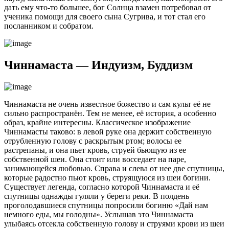
дать ему что-то большее, бог Солнца взамен потребовал от
ученика помощи для своего сына Сугрива, и тот стал его
посланником и собратом.
Чиннамаста — Индуизм, Буддизм
Чиннамаста не очень известное божество и сам культ её не
сильно распространён. Тем не менее, её история, а особенно
образ, крайне интересны. Классическое изображение
Чиннамасты таково: в левой руке она держит собственную
отрубленную голову с раскрытым ртом; волосы ее
растрепаны, и она пьет кровь, струей бьющую из ее
собственной шеи. Она стоит или восседает на паре,
занимающейся любовью. Справа и слева от нее две спутницы,
которые радостно пьют кровь, струящуюся из шеи богини.
Существует легенда, согласно которой Чиннамаста и её
спутницы однажды гуляли у береги реки. В полдень
проголодавшиеся спутницы попросили богиню «Дай нам
немного еды, мы голодны». Услышав это Чиннамаста
улыбаясь отсекла собственную голову и струями крови из шеи