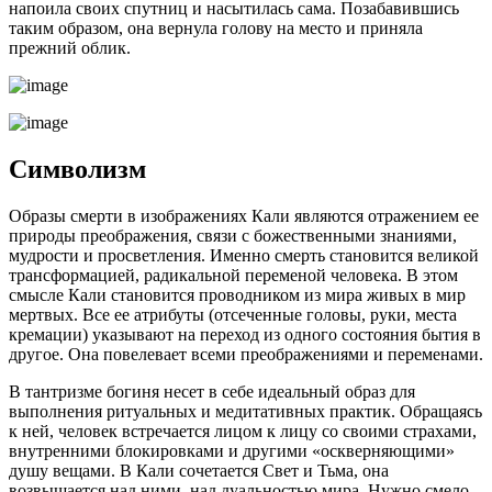
напоила своих спутниц и насытилась сама. Позабавившись
таким образом, она вернула голову на место и приняла
прежний облик.
Символизм
Образы смерти в изображениях Кали являются отражением ее
природы преображения, связи с божественными знаниями,
мудрости и просветления. Именно смерть становится великой
трансформацией, радикальной переменой человека. В этом
смысле Кали становится проводником из мира живых в мир
мертвых. Все ее атрибуты (отсеченные головы, руки, места
кремации) указывают на переход из одного состояния бытия в
другое. Она повелевает всеми преображениями и переменами.
В тантризме богиня несет в себе идеальный образ для
выполнения ритуальных и медитативных практик. Обращаясь
к ней, человек встречается лицом к лицу со своими страхами,
внутренними блокировками и другими «оскверняющими»
душу вещами. В Кали сочетается Свет и Тьма, она
возвышается над ними, над дуальностью мира. Нужно смело