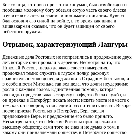
Бог солнца, которого проглотил хануман, был освобожден и
пообещал молодому богу обезьян сотую часть своего блеска
изучите все аспекты знания и понимания писания.. Кувера
благословил его силой на войне, в то время как шива и
вишвакарман сказали, что он будет защищен от своего
небесного оружия..
Отрывок, характеризующий Лангуры
Денежные дела Ростовых не поправились в продолжение двух
лет, которые они пробыли в деревне. Несмотря на то, что
Николай Ростов, твердо держась своего намерения,
продолжал темно служить в глухом полку, расходуя
сравнительно мало денег, ход жизни в Отрадном был таков, и
в особенности Митенька так вел дела, что долги неудержимо
росли с каждым годом. Единственная помощь, которая
очевидно представлялась старому графу, это была служба, и
он приехал в Петербург искать места; искать места и вместе с
тем, как он говорил, в последний раз потешить девчат. Вскоре
после приезда Ростовых в Петербург, Берг сделал
предложение Вере, и предложение его было принято.
Несмотря на то, что в Москве Ростовы принадлежали к
высшему обществу, сами того не зная и не думая о том, к
какому они принадлежали обществу, в Петербурге общество