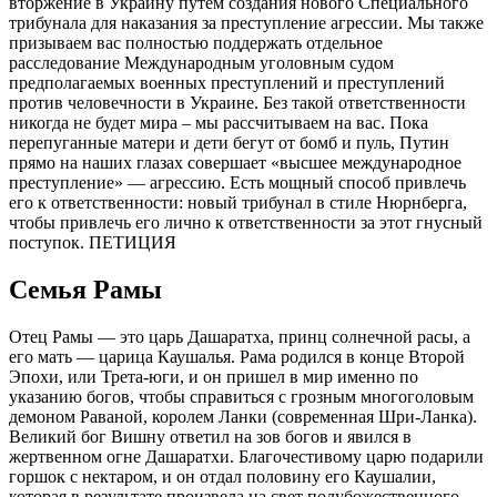
вторжение в Украину путем создания нового Специального
трибунала для наказания за преступление агрессии. Мы также
призываем вас полностью поддержать отдельное
расследование Международным уголовным судом
предполагаемых военных преступлений и преступлений
против человечности в Украине. Без такой ответственности
никогда не будет мира – мы рассчитываем на вас. Пока
перепуганные матери и дети бегут от бомб и пуль, Путин
прямо на наших глазах совершает «высшее международное
преступление» — агрессию. Есть мощный способ привлечь
его к ответственности: новый трибунал в стиле Нюрнберга,
чтобы привлечь его лично к ответственности за этот гнусный
поступок. ПЕТИЦИЯ
Семья Рамы
Отец Рамы — это царь Дашаратха, принц солнечной расы, а
его мать — царица Каушалья. Рама родился в конце Второй
Эпохи, или Трета-юги, и он пришел в мир именно по
указанию богов, чтобы справиться с грозным многоголовым
демоном Раваной, королем Ланки (современная Шри-Ланка).
Великий бог Вишну ответил на зов богов и явился в
жертвенном огне Дашаратхи. Благочестивому царю подарили
горшок с нектаром, и он отдал половину его Каушалии,
которая в результате произвела на свет полубожественного