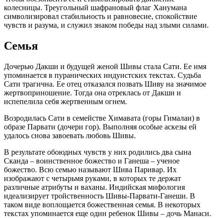
колесницы. Треугольный шафрановый флаг Ханумана
символизировал стабильность и равновесие, спокойствие
чувств и разума, и служил знаком победы над злыми силами.
Семья
Дочерью Дакши и будущей женой Шивы стала Сати. Ее имя
упоминается в пуранических индуистских текстах. Судьба
Сати трагична. Ее отец отказался позвать Шиву на значимое
жертвоприношение. Тогда она отреклась от Дакши и
испепелила себя жертвенным огнем.
Возродилась Сати в семействе Химавата (горы Гималаи) в
образе Парвати (дочери гор). Выполняя особые аскезы ей
удалось снова завоевать любовь Шивы.
В результате обоюдных чувств у них родились два сына
Сканда – воинственное божество и Ганеша – ученое
божество. Всю семью называют Шива Паривар. Их
изображают с четырьмя руками, в которых те держат
различные атрибуты и ваханы. Индийская мифология
идеализирует тройственность Шивы-Парвати-Ганеши. В
таком виде воплощается божественная семья. В некоторых
текстах упоминается еще один ребенок Шивы – дочь Манаси.