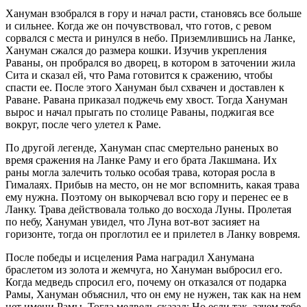
Хануман взобрался в гору и начал расти, становясь все больше
и сильнее. Когда же он почувствовал, что готов, с ревом
сорвался с места и ринулся в небо. Приземлившись на Ланке,
Хануман сжался до размера кошки. Изучив укрепления
Раваны, он пробрался во дворец, в котором в заточении жила
Сита и сказал ей, что Рама готовится к сражению, чтобы
спасти ее. После этого Хануман был схвачен и доставлен к
Раване. Равана приказал поджечь ему хвост. Тогда Хануман
вырос и начал прыгать по столице Раваны, поджигая все
вокруг, после чего улетел к Раме.
По другой легенде, Хануман спас смертельно раненых во
время сражения на Ланке Раму и его брата Лакшмана. Их
раны могла залечить только особая трава, которая росла в
Гималаях. Прибыв на место, он не мог вспомнить, какая трава
ему нужна. Поэтому он выкорчевал всю гору и перенес ее в
Ланку. Трава действовала только до восхода Луны. Пролетая
по небу, Хануман увидел, что Луна вот-вот засияет на
горизонте, тогда он проглотил ее и прилетел в Ланку вовремя.
После победы и исцеления Рама наградил Ханумана
браслетом из золота и жемчуга, но Хануман выбросил его.
Когда медведь спросил его, почему он отказался от подарка
Рамы, Хануман объяснил, что он ему не нужен, так как на нем
нет имени Рамы. Тогда медведь сказал: Но если так, зачем тебе