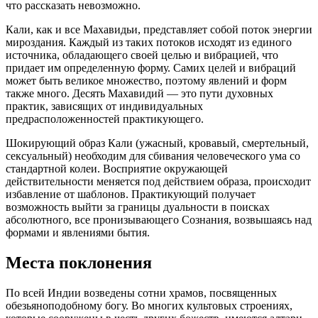
что рассказать невозможно.
Кали, как и все Махавидьи, представляет собой поток энергии
мироздания. Каждый из таких потоков исходят из единого
источника, обладающего своей целью и вибрацией, что
придает им определенную форму. Самих целей и вибраций
может быть великое множество, поэтому явлений и форм
также много. Десять Махавидий — это пути духовных
практик, зависящих от индивидуальных
предрасположенностей практикующего.
Шокирующий образ Кали (ужасный, кровавый, смертельный,
сексуальный) необходим для сбивания человеческого ума со
стандартной колеи. Восприятие окружающей
действительности меняется под действием образа, происходит
избавление от шаблонов. Практикующий получает
возможность выйти за границы дуальности в поисках
абсолютного, все пронизывающего Сознания, возвышаясь над
формами и явлениями бытия.
Места поклонения
По всей Индии возведены сотни храмов, посвященных
обезьяноподобному богу. Во многих культовых строениях,