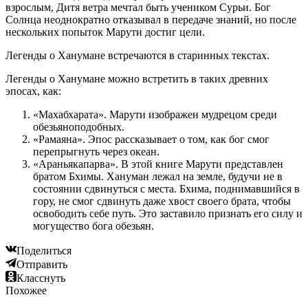
взрослым, Дитя ветра мечтал быть учеником Сурьи. Бог
Солнца неоднократно отказывал в передаче знаний, но после
нескольких попыток Марути достиг цели.
Легенды о Ханумане встречаются в старинных текстах.
Легенды о Ханумане можно встретить в таких древних
эпосах, как:
«Махабхарата». Марути изображен мудрецом среди
обезьяноподобных.
«Рамаяна». Эпос рассказывает о том, как бог смог
перепрыгнуть через океан.
«Араньякапарва». В этой книге Марути представлен
братом Бхимы. Хануман лежал на земле, будучи не в
состоянии сдвинуться с места. Бхима, поднимавшийся в
гору, не смог сдвинуть даже хвост своего брата, чтобы
освободить себе путь. Это заставило признать его силу и
могущество бога обезьян.
Поделиться
Отправить
Класснуть
Похожее