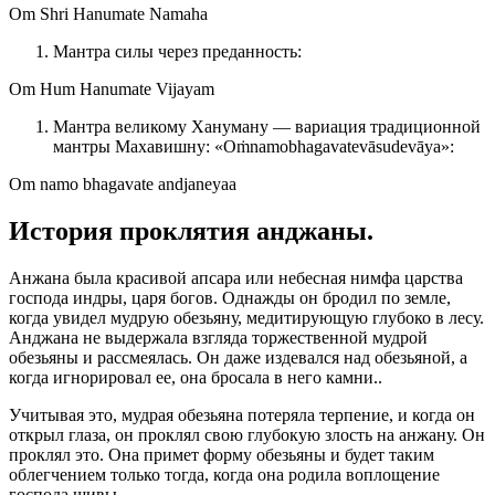
Om Shri Hanumate Namaha
Мантра силы через преданность:
Om Hum Hanumate Vijayam
Мантра великому Хануману — вариация традиционной
мантры Махавишну: «Oṁnamobhagavatevāsudevāya»:
Om namo bhagavate andjaneyaa
История проклятия анджаны.
Анжана была красивой апсара или небесная нимфа царства
господа индры, царя богов. Однажды он бродил по земле,
когда увидел мудрую обезьяну, медитирующую глубоко в лесу.
Анджана не выдержала взгляда торжественной мудрой
обезьяны и рассмеялась. Он даже издевался над обезьяной, а
когда игнорировал ее, она бросала в него камни..
Учитывая это, мудрая обезьяна потеряла терпение, и когда он
открыл глаза, он проклял свою глубокую злость на анжану. Он
проклял это. Она примет форму обезьяны и будет таким
облегчением только тогда, когда она родила воплощение
господа шивы.