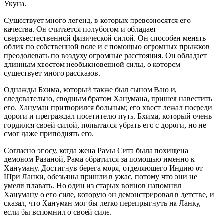
Укуна.
Существует много легенд, в которых превозносятся его
качества. Он считается полубогом и обладает
сверхъестественной физической силой. Он способен менять
облик по собственной воле и с помощью огромных прыжков
преодолевать по воздуху огромные расстояния. Он обладает
длинным хвостом необыкновенной силы, о котором
существует много рассказов.
Однажды Бхима, который также был сыном Ваю и,
следовательно, сводным братом Ханумана, пришел навестить
его. Хануман притворился больным; его хвост лежал посреди
дороги и преграждал посетителю путь. Бхима, который очень
гордился своей силой, попытался убрать его с дороги, но не
смог даже приподнять его.
Согласно эпосу, когда жена Рамы Сита была похищена
демоном Раваной, Рама обратился за помощью именно к
Хануману. Достигнув берега моря, отделяющего Индию от
Шри Ланки, обезьяны пришли в ужас, потому что они не
умели плавать. Но один из старых воинов напомнил
Хануману о его силе, которую он демонстрировал в детстве, и
сказал, что Хануман мог бы легко перепрыгнуть на Ланку,
если бы вспомнил о своей силе.