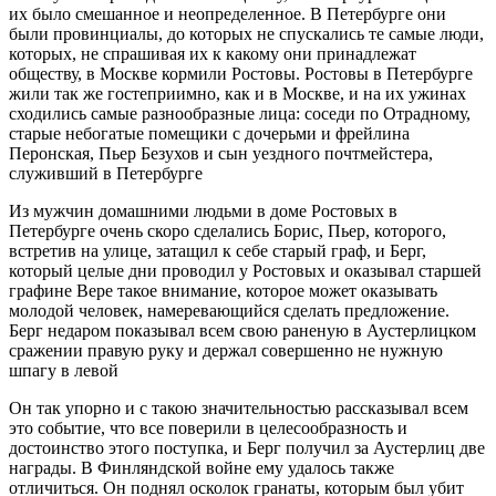
их было смешанное и неопределенное. В Петербурге они
были провинциалы, до которых не спускались те самые люди,
которых, не спрашивая их к какому они принадлежат
обществу, в Москве кормили Ростовы. Ростовы в Петербурге
жили так же гостеприимно, как и в Москве, и на их ужинах
сходились самые разнообразные лица: соседи по Отрадному,
старые небогатые помещики с дочерьми и фрейлина
Перонская, Пьер Безухов и сын уездного почтмейстера,
служивший в Петербурге
Из мужчин домашними людьми в доме Ростовых в
Петербурге очень скоро сделались Борис, Пьер, которого,
встретив на улице, затащил к себе старый граф, и Берг,
который целые дни проводил у Ростовых и оказывал старшей
графине Вере такое внимание, которое может оказывать
молодой человек, намеревающийся сделать предложение.
Берг недаром показывал всем свою раненую в Аустерлицком
сражении правую руку и держал совершенно не нужную
шпагу в левой
Он так упорно и с такою значительностью рассказывал всем
это событие, что все поверили в целесообразность и
достоинство этого поступка, и Берг получил за Аустерлиц две
награды. В Финляндской войне ему удалось также
отличиться. Он поднял осколок гранаты, которым был убит