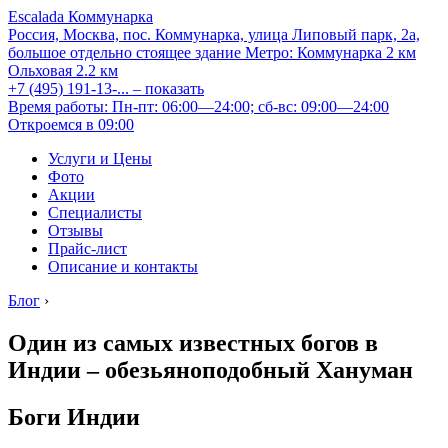
Escalada Коммунарка
Россия, Москва, пос. Коммунарка, улица Липовый парк, 2а,
большое отдельно стоящее здание
Метро:
Коммунарка
2 км
Ольховая
2.2 км
+7 (495) 191-13-...
– показать
Время работы: Пн-пт: 06:00—24:00; сб-вс: 09:00—24:00
Откроемся в 09:00
Услуги и Цены
Фото
Акции
Специалисты
Отзывы
Прайс-лист
Описание и контакты
Блог
›
Один из самых известных богов в
Индии – обезьяноподобный Хануман
Боги Индии