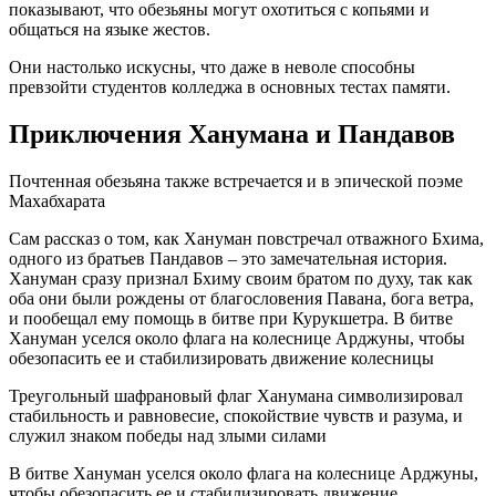
показывают, что обезьяны могут охотиться с копьями и
общаться на языке жестов.
Они настолько искусны, что даже в неволе способны
превзойти студентов колледжа в основных тестах памяти.
Приключения Ханумана и Пандавов
Почтенная обезьяна также встречается и в эпической поэме
Махабхарата
Сам рассказ о том, как Хануман повстречал отважного Бхима,
одного из братьев Пандавов – это замечательная история.
Хануман сразу признал Бхиму своим братом по духу, так как
оба они были рождены от благословения Павана, бога ветра,
и пообещал ему помощь в битве при Курукшетра. В битве
Хануман уселся около флага на колеснице Арджуны, чтобы
обезопасить ее и стабилизировать движение колесницы
Треугольный шафрановый флаг Ханумана символизировал
стабильность и равновесие, спокойствие чувств и разума, и
служил знаком победы над злыми силами
В битве Хануман уселся около флага на колеснице Арджуны,
чтобы обезопасить ее и стабилизировать движение