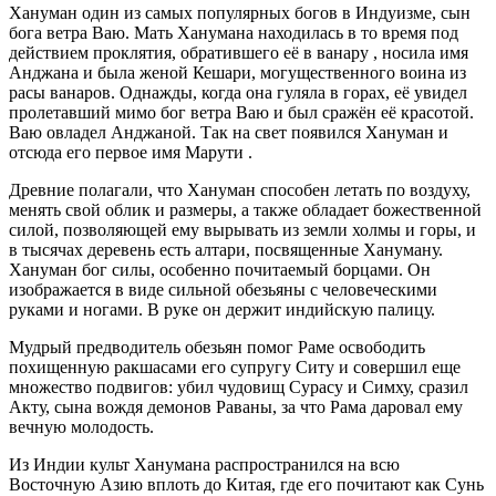
Хануман один из самых популярных богов в Индуизме, сын
бога ветра Ваю. Мать Ханумана находилась в то время под
действием проклятия, обратившего её в ванару , носила имя
Анджана и была женой Кешари, могущественного воина из
расы ванаров. Однажды, когда она гуляла в горах, её увидел
пролетавший мимо бог ветра Ваю и был сражён её красотой.
Ваю овладел Анджаной. Так на свет появился Хануман и
отсюда его первое имя Марути .
Древние полагали, что Хануман способен летать по воздуху,
менять свой облик и размеры, а также обладает божественной
силой, позволяющей ему вырывать из земли холмы и горы, и
в тысячах деревень есть алтари, посвященные Хануману.
Хануман бог силы, особенно почитаемый борцами. Он
изображается в виде сильной обезьяны с человеческими
руками и ногами. В руке он держит индийскую палицу.
Мудрый предводитель обезьян помог Раме освободить
похищенную ракшасами его супругу Ситу и совершил еще
множество подвигов: убил чудовищ Сурасу и Симху, сразил
Акту, сына вождя демонов Раваны, за что Рама даровал ему
вечную молодость.
Из Индии культ Ханумана распространился на всю
Восточную Азию вплоть до Китая, где его почитают как Сунь