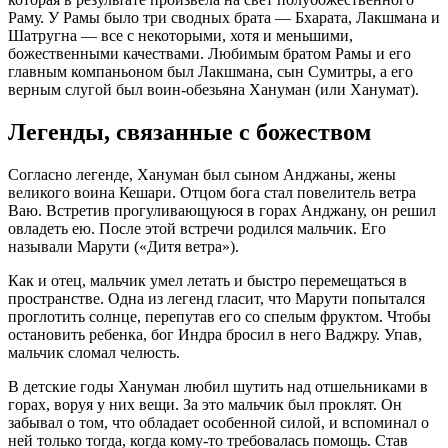
Раму. У Рамы было три сводных брата — Бхарата, Лакшмана и
Шатругна — все с некоторыми, хотя и меньшими,
божественными качествами. Любимым братом Рамы и его
главным компаньоном был Лакшмана, сын Сумитры, а его
верным слугой был воин-обезьяна Хануман (или Ханумат).
Легенды, связанные с божеством
Согласно легенде, Хануман был сыном Анджаны, жены
великого воина Кешари. Отцом бога стал повелитель ветра
Ваю. Встретив прогуливающуюся в горах Анджану, он решил
овладеть ею. После этой встречи родился мальчик. Его
называли Марути («Дитя ветра»).
Как и отец, мальчик умел летать и быстро перемещаться в
пространстве. Одна из легенд гласит, что Марути попытался
проглотить солнце, перепутав его со спелым фруктом. Чтобы
остановить ребенка, бог Индра бросил в него Ваджру. Упав,
мальчик сломал челюсть.
В детские годы Хануман любил шутить над отшельниками в
горах, воруя у них вещи. За это мальчик был проклят. Он
забывал о том, что обладает особенной силой, и вспоминал о
ней только тогда, когда кому-то требовалась помощь. Став