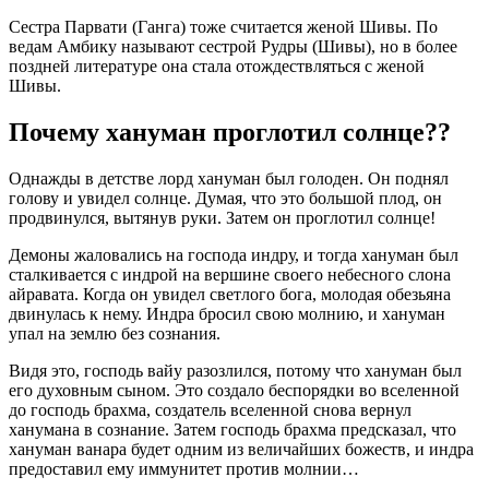
Сестра Парвати (Ганга) тоже считается женой Шивы. По
ведам Амбику называют сестрой Рудры (Шивы), но в более
поздней литературе она стала отождествляться с женой
Шивы.
Почему хануман проглотил солнце??
Однажды в детстве лорд хануман был голоден. Он поднял
голову и увидел солнце. Думая, что это большой плод, он
продвинулся, вытянув руки. Затем он проглотил солнце!
Демоны жаловались на господа индру, и тогда хануман был
сталкивается с индрой на вершине своего небесного слона
айравата. Когда он увидел светлого бога, молодая обезьяна
двинулась к нему. Индра бросил свою молнию, и хануман
упал на землю без сознания.
Видя это, господь вайу разозлился, потому что хануман был
его духовным сыном. Это создало беспорядки во вселенной
до господь брахма, создатель вселенной снова вернул
ханумана в сознание. Затем господь брахма предсказал, что
хануман ванара будет одним из величайших божеств, и индра
предоставил ему иммунитет против молнии…