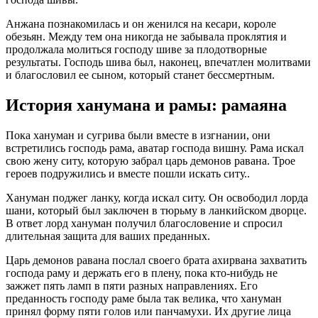
Анжана познакомилась и он женился на кесари, короле
обезьян. Между тем она никогда не забывала проклятия и
продолжала молиться господу шиве за плодотворные
результаты. Господь шива был, наконец, впечатлен молитвами
и благословил ее сыном, который станет бессмертным.
История ханумана и рамы: рамаяна
Пока хануман и сугрива были вместе в изгнании, они
встретились господь рама, аватар господа вишну. Рама искал
свою жену ситу, которую забрал царь демонов равана. Трое
героев подружились и вместе пошли искать ситу..
Хануман поджег ланку, когда искал ситу. Он освободил лорда
шани, который был заключен в тюрьму в ланкийском дворце.
В ответ лорд хануман получил благословение и спросил
длительная защита для ваших преданных.
Царь демонов равана послал своего брата ахирвана захватить
господа раму и держать его в плену, пока кто-нибудь не
зажжет пять ламп в пяти разных направлениях. Его
преданность господу раме была так велика, что хануман
принял форму пяти голов или панчамухи. Их другие лица