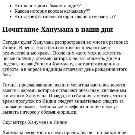
Что за история с быком нанди??
Какова история коровы камадхену??
Что такое фестиваль тихар и как он отмечается??
Почитание Ханумана в наши дни
Сегодня культ Ханумана распространён во многих регионах
Индии. В честь этого бога построены прекрасные и
величественные храмы. Возле них часто можно заметить
целые полчища обезьян, которых нельзя обижать. Днями
недели, посвящёнными Хануману, считаются вторник и
суббота, а в апреле индийцы отмечают день рождения этого
бога.
Гимны, прославляющие песни и молитвы часто возносятся
вместе с дарами, которые оставляют обезьянам, священным
животным Ханумана. Правда, от себя хочу заметить, что во
время прогулок по Индии следует внимательно следить за
своими вещами – мобильные телефоны или очки могут
вызвать интерес у обезьян-воришек.
Скульптура Ханумана в Индии
Ханумана легко узнать среди прочих богов – он напоминает