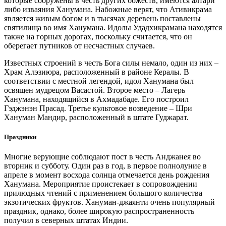
которые сооружены в честь других божеств, имеются алтари
либо изваяния Ханумана. Набожные верят, что Ативикрама
является живым богом и в тысячах деревень поставлены
святилища во имя Ханумана. Идолы Удадхикрамана находятся
также на горных дорогах, поскольку считается, что он
оберегает путников от несчастных случаев.
Известных строений в честь Бога силы немало, один из них –
Храм Алэзиюра, расположенный в районе Кералы. В
соответствии с местной легендой, идол Ханумана был
освящен мудрецом Васастой. Второе место – Лагерь
Ханумана, находящийся в Ахмадабаде. Его построил
Гэджэнэн Прасад. Третье культовое возведение – Шри
Хануман Мандир, расположенный в штате Гуджарат.
Праздники
Многие верующие соблюдают пост в честь Анджанея во
вторник и субботу. Один раз в год, в первое полнолуние в
апреле в момент восхода солнца отмечается день рождения
Ханумана. Мероприятие проистекает в сопровождении
прилюдных чтений с применением большого количества
экзотических фруктов. Хануман-джаянти очень популярный
праздник, однако, более широкую распространенность
получил в северных штатах Индии.