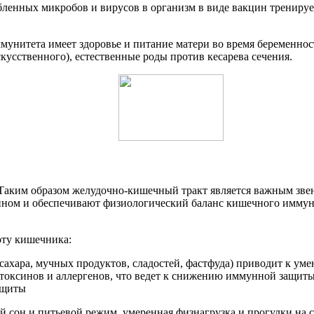
абленных микробов и вирусов в организм в виде вакцин тренир
унитета имеет здоровье и питание матери во время беременност
кусственного), естественные роды против кесарева сечения.
 Таким образом желудочно-кишечный тракт является важным зве
ином и обеспечивают физиологический баланс кишечного иммуни
оту кишечника:
сахара, мучных продуктов, сладостей, фастфуда) приводит к у
ксинов и аллергенов, что ведет к снижению иммунной защиты. 
ащиты
 сон и питьевой режим, умеренная физнагрузка и прогулки на с