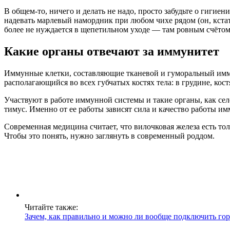
В общем-то, ничего и делать не надо, просто забудьте о гигие
надевать марлевый намордник при любом чихе рядом (он, кстат
более не нуждается в щепетильном уходе — там ровным счётом
Какие органы отвечают за иммунитет
Иммунные клетки, составляющие тканевой и гуморальный имму
располагающийся во всех губчатых костях тела: в грудине, кос
Участвуют в работе иммунной системы и такие органы, как се
тимус. Именно от ее работы зависят сила и качество работы и
Современная медицина считает, что вилочковая железа есть тол
Чтобы это понять, нужно заглянуть в современный роддом.
Читайте также:
Зачем, как правильно и можно ли вообще подключить го