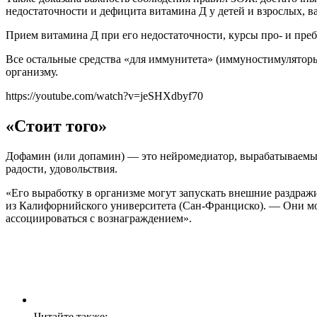
недостаточности и дефицита витамина Д у детей и взрослых, 
Прием витамина Д при его недостаточности, курсы про- и пре
Все остальные средства «для иммунитета» (иммуностимуляторы,
организму.
https://youtube.com/watch?v=jeSHXdbyf70
«Стоит того»
Дофамин (или допамин) — это нейромедиатор, вырабатываемый
радости, удовольствия.
«Его выработку в организме могут запускать внешние раздра
из Калифорнийского университета (Сан-Франциско). — Они мог
ассоциироваться с вознаграждением».
Читайте также: