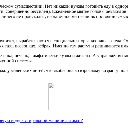
ническом сумасшествии. Нет никакой нужды готовить еду в однора
и, совершенно бессилен). Ежедневное мытьё головы без мозгов 
 ничего не происходит; избыточное мытьё лишь постоянно смыв
нитет, вырабатываются в специальных органах нашего тела. Ос
тях таза, позвонках, ребрах. Именно там растут и развиваются и
лезенка, печень, лимфатические узлы и железы. А управляет в
ммунной системы.
ько у маленьких детей, что якобы она ко взрослому возрасту пол
рячую воду к стиральной машине-автомат?