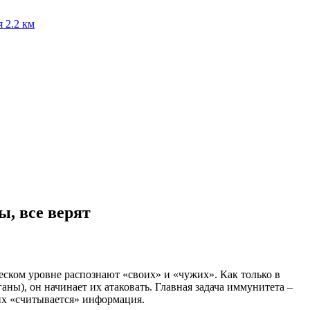
я
2.2 км
ы, все верят
ском уровне распознают «своих» и «чужих». Как только в
ы), он начинает их атаковать. Главная задача иммунитета –
их «считывается» информация.