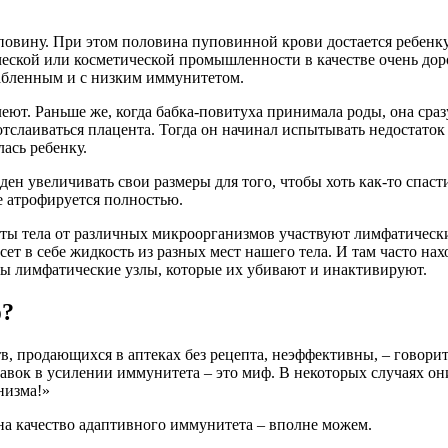
овину. При этом половина пуповинной крови достается ребенку,
ческой или косметической промышленности в качестве очень до
абленным и с низким иммунитетом.
ют. Раньше же, когда бабка-повитуха принимала роды, она сразу
 отслаиваться плацента. Тогда он начинал испытывать недостаток
лась ребенку.
ен увеличивать свои размеры для того, чтобы хоть как-то спаст
е атрофируется полностью.
ы тела от различных микроорганизмов участвуют лимфатически
ет в себе жидкость из разных мест нашего тела. И там часто на
ы лимфатические узлы, которые их убивают и инактивируют.
ф?
, продающихся в аптеках без рецепта, неэффективны, – говорит
вок в усилении иммунитета – это миф. В некоторых случаях он
низма!»
на качество адаптивного иммунитета – вполне можем.