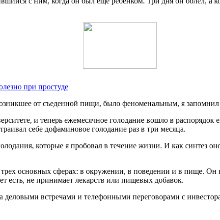
ийся с ним, когда он был еще ребенком. Три дня он болел, а ко
олезно при простуде
озникшее от съеденной пищи, было феноменальным, я запомнил 
верситете, и теперь ежемесячное голодание вошло в распорядок 
раивал себе дофаминовое голодание раз в три месяца.
олодания, которые я пробовал в течение жизни. И как синтез 
 трех основных сферах: в окружении, в поведении и в пище. Он
ает есть, не принимает лекарств или пищевых добавок.
на деловыми встречами и телефонными переговорами с инвестор