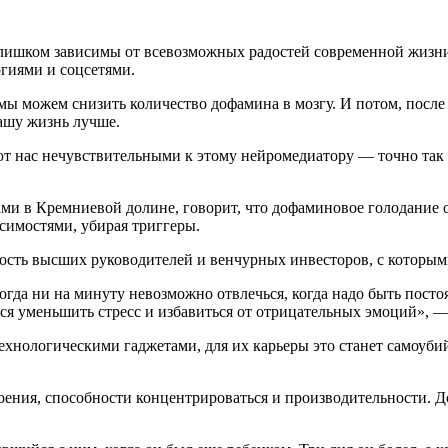
лишком зависимы от всевозможных радостей современной жизни,
гиями и соцсетями.
мы можем снизить количество дофамина в мозгу. И потом, после
нашу жизнь лучше.
ют нас нечувствительными к этому нейромедиатору — точно так
ми в Кремниевой долине, говорит, что дофаминовое голодание о
симостями, убирая триггеры.
ость высших руководителей и венчурных инвесторов, с которыми
гда ни на минуту невозможно отвлечься, когда надо быть постоя
я уменьшить стресс и избавиться от отрицательных эмоций», —
ехнологическими гаджетами, для их карьеры это станет самоуби
оения, способности концентрироваться и производительности. Д