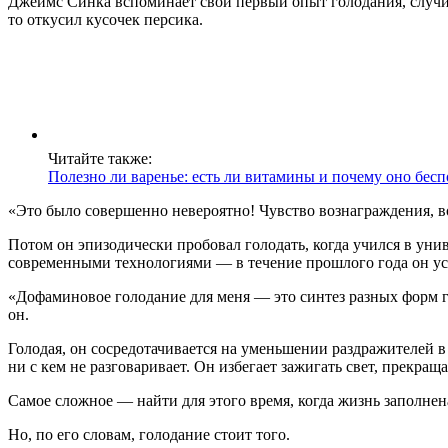
Джеймс Синка вспоминает свой первый опыт голодания, случивш
то откусил кусочек персика.
Читайте также:
Полезно ли варенье: есть ли витамины и почему оно бесп
«Это было совершенно невероятно! Чувство вознаграждения, в
Потом он эпизодически пробовал голодать, когда учился в уни
современными технологиями — в течение прошлого года он уст
«Дофаминовое голодание для меня — это синтез разных форм г
он.
Голодая, он сосредотачивается на уменьшении раздражителей в
ни с кем не разговаривает. Он избегает зажигать свет, прекращ
Самое сложное — найти для этого время, когда жизнь заполне
Но, по его словам, голодание стоит того.