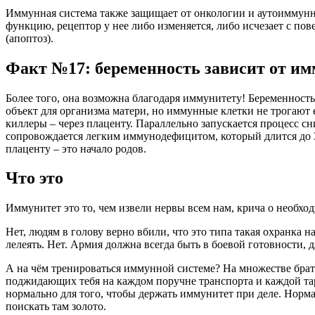
Иммунная система также защищает от онкологии и аутоиммунны
функцию, рецептор у нее либо изменяется, либо исчезает с пов
(апоптоз).
Факт №17: беременность зависит от и
Более того, она возможна благодаря иммунитету! Беременност
объект для организма матери, но иммунные клетки не трогают
киллеры – через плаценту. Параллельно запускается процесс 
сопровождается легким иммунодефицитом, который длится до 3
плаценту – это начало родов.
Что это
Иммунитет это то, чем извели нервы всем нам, крича о необход
Нет, людям в голову верно вбили, что это типа такая охранка 
лелеять. Нет. Армия должна всегда быть в боевой готовности, д
А на чём тренироваться иммунной системе? На множестве брат
поджидающих тебя на каждом поручне транспорта и каждой тар
нормально для того, чтобы держать иммунитет при деле. Норм
поискать там золото.