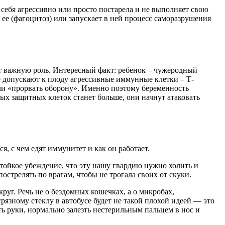
себя агрессивно или просто постарела и не выполняет свою
 ее (фагоцитоз) или запускает в ней процесс саморазрушения
ет важную роль. Интересный факт: ребенок – чужеродный
е допускают к плоду агрессивные иммунные клетки – Т-
гли «прорвать оборону». Именно поэтому беременность
ых защитных клеток станет больше, они начнут атаковать
я, с чем едят иммунитет и как он работает.
стойкое убеждение, что эту нашу гвардию нужно холить и
острелять по врагам, чтобы не трогала своих от скуки.
уг. Речь не о бездомных кошечках, а о микробах,
зному стеклу в автобусе будет не такой плохой идеей — это
ь руки, нормально залезть нестерильным пальцем в нос и