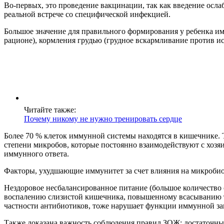
Во-первых, это проведение вакцинации, так как введение осл
реальной встрече со специфической инфекцией.
Большое значение для правильного формирования у ребенка имм
рационе), кормления грудью (грудное вскармливание против ис
Читайте также:
Почему никому не нужно тренировать сердце
Более 70 % клеток иммунной системы находятся в кишечнике.
степени микробов, которые постоянно взаимодействуют с хозя
иммунного ответа.
Факторы, ухудшающие иммунитет за счет влияния на микроби
Нездоровое несбалансированное питание (большое количество 
воспалению слизистой кишечника, повышенному всасыванию то
частности антибиотиков, тоже нарушает функции иммунной з
Также доказана важность соблюдения правил ЗОЖ: достаточный