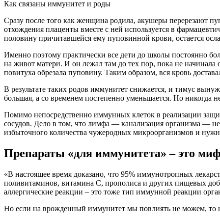
Как связаны иммунитет и роды
Сразу после того как женщина родила, акушеры перерезают пуп
отхождения плаценты вместе с ней используется в фармацевти
половину причитавшейся ему пуповинной крови, остается осл
Именно поэтому практически все дети до школы постоянно боле
на живот матери. И он лежал там до тех пор, пока не начинала
повитуха обрезала пуповину. Таким образом, вся кровь достава
В результате таких родов иммунитет снижается, и тимус вынужд
большая, а со временем постепенно уменьшается. Но никогда н
Помимо непосредственно иммунных клеток в реализации защит
сосудов. Дело в том, что лимфа — канализация организма — нес
избыточного количества чужеродных микроорганизмов и нужн
Препараты «для иммунитета» – это ми
«В настоящее время доказано, что 95% иммунотропных лекарств
поливитаминов, витамина С, прополиса и других пищевых доба
аллергические реакции – это тоже тип иммунной реакции орга
Но если на врожденный иммунитет мы повлиять не можем, то 