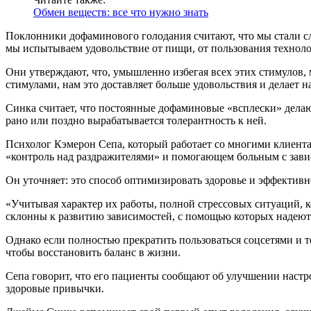
Обмен веществ: все что нужно знать
Поклонники дофаминового голодания считают, что мы стали с
мы испытываем удовольствие от пищи, от пользования техноло
Они утверждают, что, умышленно избегая всех этих стимулов, 
стимулами, нам это доставляет больше удовольствия и делает 
Синка считает, что постоянные дофаминовые «всплески» дела
рано или поздно вырабатывается толерантность к ней.
Психолог Кэмерон Сепа, который работает со многими клиента
«контроль над раздражителями» и помогающем больным с зави
Он уточняет: это способ оптимизировать здоровье и эффективн
«Учитывая характер их работы, полной стрессовых ситуаций, ко
склонны к развитию зависимостей, с помощью которых надеютс
Однако если полностью прекратить пользоваться соцсетями и т
чтобы восстановить баланс в жизни.
Сепа говорит, что его пациенты сообщают об улучшении настр
здоровые привычки.