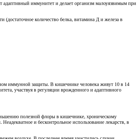
ует адаптивный иммунитет и делает организм малоуязвимым при
и (достаточное количество белка, витамина Д и железа в
ном иммунной защиты. В кишечнике человека живут 10 в 14
тета, участвуя в регуляции врожденного и адаптивного
меньшению полезной флоры в кишечнике, хроническому
Неадекватное и бесконтрольное использование лекарств, в
вежем воздухе. В последнее время участились случаи