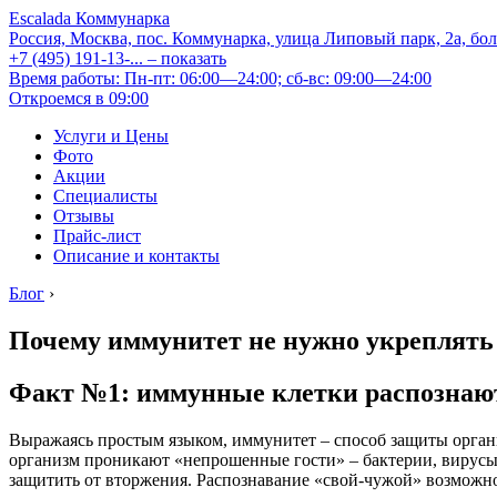
Escalada Коммунарка
Россия, Москва, пос. Коммунарка, улица Липовый парк, 2а, бо
+7 (495) 191-13-...
– показать
Время работы: Пн-пт: 06:00—24:00; сб-вс: 09:00—24:00
Откроемся в 09:00
Услуги и Цены
Фото
Акции
Специалисты
Отзывы
Прайс-лист
Описание и контакты
Блог
›
Почему иммунитет не нужно укреплять и
Факт №1: иммунные клетки распознают
Выражаясь простым языком, иммунитет – способ защиты органи
организм проникают «непрошенные гости» – бактерии, вирусы, 
защитить от вторжения. Распознавание «свой-чужой» возможно