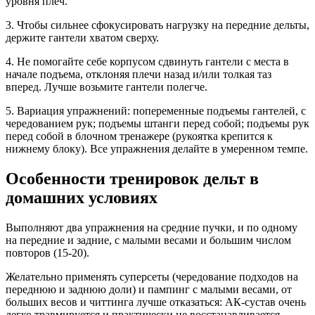
уровня плеч.
3. Чтобы сильнее сфокусировать нагрузку на передние дельты,
держите гантели хватом сверху.
4. Не помогайте себе корпусом сдвинуть гантели с места в
начале подъема, отклоняя плечи назад и/или толкая таз
вперед. Лучше возьмите гантели полегче.
5. Вариация упражнений: попеременные подъемы гантелей, с
чередованием рук; подъемы штанги перед собой; подъемы рук
перед собой в блочном тренажере (рукоятка крепится к
нижнему блоку). Все упражнения делайте в умеренном темпе.
Особенности тренировок дельт в
домашних условиях
Выполняют два упражнения на средние пучки, и по одному
на передние и задние, с малыми весами и большим числом
повторов (15-20).
Желательно применять суперсеты (чередование подходов на
переднюю и заднюю доли) и пампинг с малыми весами, от
больших весов и читтинга лучше отказаться: АК-сустав очень
легко травмируется и практически не восстанавливается