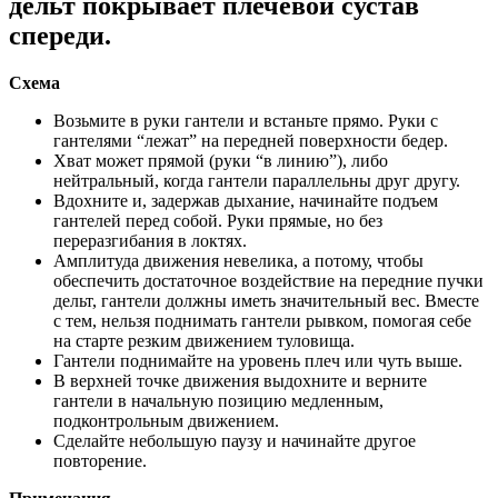
дельт покрывает плечевой сустав
спереди.
Схема
Возьмите в руки гантели и встаньте прямо. Руки с
гантелями “лежат” на передней поверхности бедер.
Хват может прямой (руки “в линию”), либо
нейтральный, когда гантели параллельны друг другу.
Вдохните и, задержав дыхание, начинайте подъем
гантелей перед собой. Руки прямые, но без
переразгибания в локтях.
Амплитуда движения невелика, а потому, чтобы
обеспечить достаточное воздействие на передние пучки
дельт, гантели должны иметь значительный вес. Вместе
с тем, нельзя поднимать гантели рывком, помогая себе
на старте резким движением туловища.
Гантели поднимайте на уровень плеч или чуть выше.
В верхней точке движения выдохните и верните
гантели в начальную позицию медленным,
подконтрольным движением.
Сделайте небольшую паузу и начинайте другое
повторение.