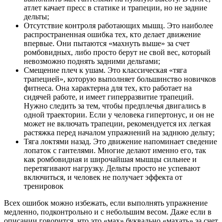
атлет качает пресс в статике и трапеции, но не задние
дельты;
Отсутствие контроля работающих мышц. Это наиболее
распространенная ошибка тех, кто делает движение
впервые. Они пытаются «махнуть выше» за счет
ромбовидных, либо просто берут не свой вес, который
невозможно поднять задними дельтами;
Смещение плеч к ушам. Это классическая «тяга
трапецией», которую выполняет большинство новичков
фитнеса. Она характерна для тех, кто работает на
сидячей работе, и имеет гиперразвитие трапеций.
Нужно следить за тем, чтобы предплечья двигались в
одной траектории. Если у человека гипертонус, и он не
может не включать трапеции, рекомендуется их легкая
растяжка перед началом упражнений на заднюю дельту;
Тяга локтями назад. Это движение напоминает сведение
лопаток с гантелями. Многие делают именно его, так
как ромбовидная и широчайшая мышцы сильнее и
перетягивают нагрузку. Дельты просто не успевают
включиться, и человек не получает эффекта от
тренировок
Всех ошибок можно избежать, если выполнять упражнение
медленно, подконтрольно и с небольшим весом. Даже если в
описании говорится, что это «мах» буквально «махать» за счет