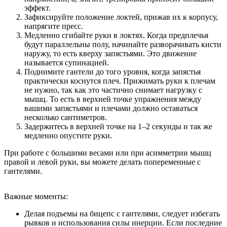
эффект.
Зафиксируйте положение локтей, прижав их к корпусу,
напрягите пресс.
Медленно сгибайте руки в локтях. Когда предплечья
будут параллельны полу, начинайте разворачивать кисти
наружу, то есть кверху запястьями. Это движение
называется супинацией.
Поднимите гантели до того уровня, когда запястья
практически коснутся плеч. Прижимать руки к плечам
не нужно, так как это частично снимает нагрузку с
мышц. То есть в верхней точке упражнения между
вашими запястьями и плечами должно оставаться
несколько сантиметров.
Задержитесь в верхней точке на 1–2 секунды и так же
медленно опустите руки.
При работе с большими весами или при асимметрии мышц
правой и левой руки, вы можете делать попеременные с
гантелями.
Важные моменты:
Делая подъемы на бицепс с гантелями, следует избегать
рывков и использования силы инерции. Если последние