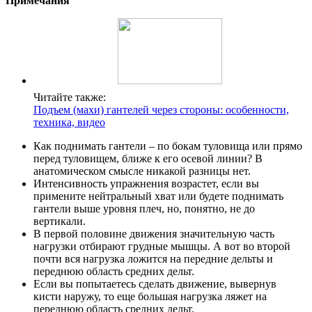
Примечания
Читайте также:
Подъем (махи) гантелей через стороны: особенности,
техника, видео
Как поднимать гантели – по бокам туловища или прямо
перед туловищем, ближе к его осевой линии? В
анатомическом смысле никакой разницы нет.
Интенсивность упражнения возрастет, если вы
примените нейтральный хват или будете поднимать
гантели выше уровня плеч, но, понятно, не до
вертикали.
В первой половине движения значительную часть
нагрузки отбирают грудные мышцы. А вот во второй
почти вся нагрузка ложится на передние дельты и
переднюю область средних дельт.
Если вы попытаетесь сделать движение, вывернув
кисти наружу, то еще большая нагрузка ляжет на
переднюю область средних дельт.