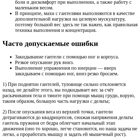
боли и дискомфорт при выполнении, а также работу с
маленьким весом.
В принципе, махи с гантелями выполняются в качестве
дополнительной нагрузки на целевую мускулатуру,
поэтому большой вес здесь не так важен, как правильная
техника выполнения и концентрация.
Часто допускаемые ошибки
Закидывание гантели с помощью ног и корпуса.
Резкое опускание рук вниз.
Выполнение упражнения по инерции — вверх
закидываем с помощью ног, вниз резко бросаем.
1) При поднятии гантелей, туловище сильно отклоняется
назад, не делайте этого, вы подкидывает вес за счёт
раскачивания тела и тяните при помощи мышц груди, ворую,
таким образом, большую часть нагрузки с дельты;
2) После опускания веса из верхней точки, гантели
дотрагиваются до квадрицепсов, снижая напряжения дельты
гантель пружиня от бедра облегчает начальный этап
движения (оно то хорошо, легче становится, но наша задача не
легко, а проработать мышцу и задать ей мышечный рост).