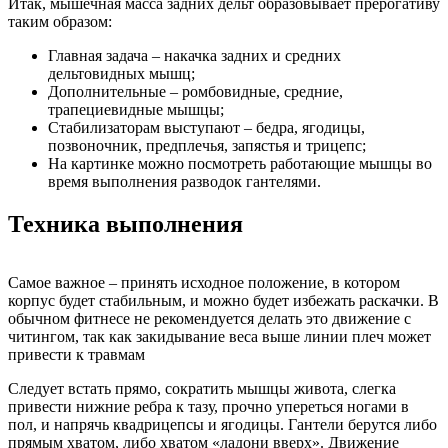
Итак, мышечная масса задних дельт образовывает прерогативу
таким образом:
Главная задача – накачка задних и средних
дельтовидных мышц;
Дополнительные – ромбовидные, средние,
трапециевидные мышцы;
Стабилизаторам выступают – бедра, ягодицы,
позвоночник, предплечья, запястья и трицепс;
На картинке можно посмотреть работающие мышцы во
время выполнения разводок гантелями.
Техника выполнения
Самое важное – принять исходное положение, в котором
корпус будет стабильным, и можно будет избежать раскачки. В
обычном фитнесе не рекомендуется делать это движение с
читингом, так как закидывание веса выше линии плеч может
привести к травмам
Следует встать прямо, сократить мышцы живота, слегка
привести нижние ребра к тазу, прочно упереться ногами в
пол, и напрячь квадрицепсы и ягодицы. Гантели берутся либо
прямым хватом, либо хватом «ладони вверх». Движение