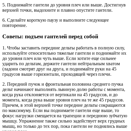
5. Поднимайте гантели до уровня плеч или выше. Достигнув
верхней точки, выдохните и плавно опустите гантели.
6. Сделайте короткую паузу и выполните следующее
повторение.
Советы: подъем гантелей перед собой
1. Чтобы заставить передние дельты работать в полную силу,
используйте относительно тяжелые гантели и поднимайте их
до уровня плеч или чуть выше. Если хотите еще сильнее
ударить по дельтам, держите гантели нейтральным хватом
(ладони смотрят друг на друга, и поднимайте руки на 45
градусов выше горизонтали, проходящей через плечи.
2. Передний пучок и фронтальная половина среднего пучка
дельт начинают выполнять львиную долю работы с момента,
когда рука отклоняется от вертикали на 45 градусов, и до
момента, когда рука выше уровня плеч на те же 45 градусов.
Причем, в этой верхней точке передние дельты сокращаются
по максимуму. Если вы поднимаете гантели еще выше, то
фокус нагрузки смещается на трапеции и переднюю зубчатую
мышцу. Упражнение также сильно задействует верх грудных
мышц, но только до тех пор, пока гантели не поднялись выше