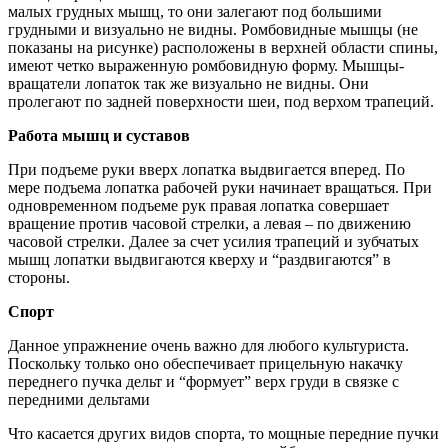
малых грудных мышц, то они залегают под большими
грудными и визуально не видны. Ромбовидные мышцы (не
показаны на рисунке) расположены в верхней области спины,
имеют четко выраженную ромбовидную форму. Мышцы-
вращатели лопаток так же визуально не видны. Они
пролегают по задней поверхности шеи, под верхом трапеций.
Работа мышц и суставов
При подъеме руки вверх лопатка выдвигается вперед. По
мере подъема лопатка рабочей руки начинает вращаться. При
одновременном подъеме рук правая лопатка совершает
вращение против часовой стрелки, а левая – по движению
часовой стрелки. Далее за счет усилия трапеций и зубчатых
мышц лопатки выдвигаются кверху и “раздвигаются” в
стороны.
Спорт
Данное упражнение очень важно для любого культуриста.
Поскольку только оно обеспечивает прицельную накачку
переднего пучка дельт и “формует” верх груди в связке с
передними дельтами
Что касается других видов спорта, то мощные передние пучки