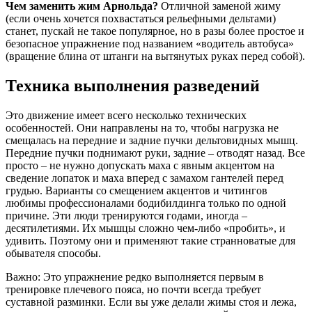
Чем заменить жим Арнольда?
Отличной заменой жиму
(если очень хочется похвастаться рельефными дельтами)
станет, пускай не такое популярное, но в разы более простое и
безопасное упражнение под названием «водитель автобуса»
(вращение блина от штанги на вытянутых руках перед собой).
Техника выполнения разведений
Это движение имеет всего несколько технических
особенностей. Они направлены на то, чтобы нагрузка не
смещалась на передние и задние пучки дельтовидных мышц.
Передние пучки поднимают руки, задние – отводят назад. Все
просто – не нужно допускать маха с явным акцентом на
сведение лопаток и маха вперед с замахом гантелей перед
грудью. Варианты со смещением акцентов и читингов
любимы профессионалами бодибилдинга только по одной
причине. Эти люди тренируются годами, иногда –
десятилетиями. Их мышцы сложно чем-либо «пробить», и
удивить. Поэтому они и применяют такие странноватые для
обывателя способы.
Важно: Это упражнение редко выполняется первым в
тренировке плечевого пояса, но почти всегда требует
суставной разминки. Если вы уже делали жимы стоя и лежа,