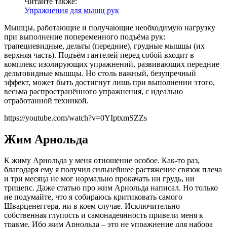
Читайте также:
Упражнения для мышц рук
Мышцы, работающие и получающие необходимую нагрузку
при выполнение попеременного подъёма рук:
трапециевидные, дельты (передние), грудные мышцы (их
верхняя часть). Подъём гантелей перед собой входит в
комплекс изолирующих упражнений, развивающих передние
дельтовидные мышцы. Но столь важный, безупречный
эффект, может быть достигнут лишь при выполнении этого,
весьма распространённого упражнения, с идеально
отработанной техникой.
https://youtube.com/watch?v=0YIptxmSZZs
Жим Арнольда
К жиму Арнольда у меня отношение особое. Как-то раз,
благодаря ему я получил сильнейшее растяжение связок плеча
и три месяца не мог нормально прокачать ни грудь, ни
трицепс. Даже статью про жим Арнольда написал. Но только
не подумайте, что я собираюсь критиковать самого
Шварценеггера, ни в коем случае. Исключительно
собственная глупость и самонадеянность привели меня к
травме. Ибо жим Арнольда – это не упражнение для набора