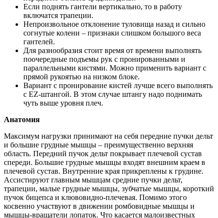
Если поднять гантели вертикально, то в работу
включатся трапеции.
Непроизвольное отклонение туловища назад и сильно
согнутые колени – признаки слишком большого веса
гантелей.
Для разнообразия стоит время от времени выполнять
поочередные подъемы рук с пронированными и
параллельными кистями. Можно применить вариант с
прямой рукоятью на низком блоке.
Вариант с пронирование кистей лучше всего выполнять
с ЕZ-штангой. В этом случае штангу надо поднимать
чуть выше уровня плеч.
Анатомия
Максимум нагрузки принимают на себя передние пучки дельт
и большие грудные мышцы – преимущественно верхняя
область. Передний пучок дельт покрывает плечевой сустав
спереди. Большие грудные мышцы входят внешним краем в
плечевой сустав. Внутренние края прикреплены к грудине.
Ассистируют главным мышцам средние пучки дельт,
трапеции, малые грудные мышцы, зубчатые мышцы, короткий
пучок бицепса и клювовидно-плечевая. Помимо этого
косвенно участвуют в движении ромбовидные мышцы и
мышцы-вращатели лопаток. Что касается малоизвестных