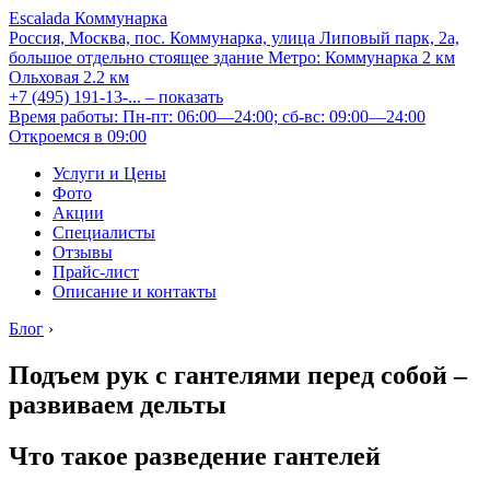
Escalada Коммунарка
Россия, Москва, пос. Коммунарка, улица Липовый парк, 2а,
большое отдельно стоящее здание
Метро:
Коммунарка
2 км
Ольховая
2.2 км
+7 (495) 191-13-...
– показать
Время работы: Пн-пт: 06:00—24:00; сб-вс: 09:00—24:00
Откроемся в 09:00
Услуги и Цены
Фото
Акции
Специалисты
Отзывы
Прайс-лист
Описание и контакты
Блог
›
Подъем рук с гантелями перед собой –
развиваем дельты
Что такое разведение гантелей