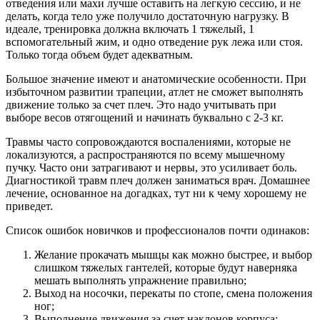
отведения или махи лучше оставить на легкую сессию, и не
делать, когда тело уже получило достаточную нагрузку. В
идеале, тренировка должна включать 1 тяжелый, 1
вспомогательный жим, и одно отведение рук лежа или стоя.
Только тогда объем будет адекватным.
Большое значение имеют и анатомические особенности. При
избыточном развитии трапеции, атлет не сможет выполнять
движение только за счет плеч. Это надо учитывать при
выборе весов отягощений и начинать буквально с 2-3 кг.
Травмы часто сопровождаются воспалениями, которые не
локализуются, а распространяются по всему мышечному
пучку. Часто они затрагивают и нервы, это усиливает боль.
Диагностикой травм плеч должен заниматься врач. Домашнее
лечение, основанное на догадках, тут ни к чему хорошему не
приведет.
Список ошибок новичков и профессионалов почти одинаков:
Желание прокачать мышцы как можно быстрее, и выбор
слишком тяжелых гантелей, которые будут наверняка
мешать выполнять упражнение правильно;
Выход на носочки, перекаты по стопе, смена положения
ног;
Выполнение движения за счет наклонов корпуса;