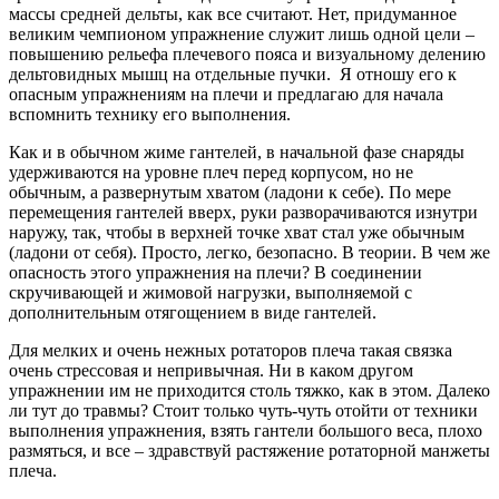
массы средней дельты, как все считают. Нет, придуманное
великим чемпионом упражнение служит лишь одной цели –
повышению рельефа плечевого пояса и визуальному делению
дельтовидных мышц на отдельные пучки. Я отношу его к
опасным упражнениям на плечи и предлагаю для начала
вспомнить технику его выполнения.
Как и в обычном жиме гантелей, в начальной фазе снаряды
удерживаются на уровне плеч перед корпусом, но не
обычным, а развернутым хватом (ладони к себе). По мере
перемещения гантелей вверх, руки разворачиваются изнутри
наружу, так, чтобы в верхней точке хват стал уже обычным
(ладони от себя). Просто, легко, безопасно. В теории. В чем же
опасность этого упражнения на плечи? В соединении
скручивающей и жимовой нагрузки, выполняемой с
дополнительным отягощением в виде гантелей.
Для мелких и очень нежных ротаторов плеча такая связка
очень стрессовая и непривычная. Ни в каком другом
упражнении им не приходится столь тяжко, как в этом. Далеко
ли тут до травмы? Стоит только чуть-чуть отойти от техники
выполнения упражнения, взять гантели большого веса, плохо
размяться, и все – здравствуй растяжение ротаторной манжеты
плеча.