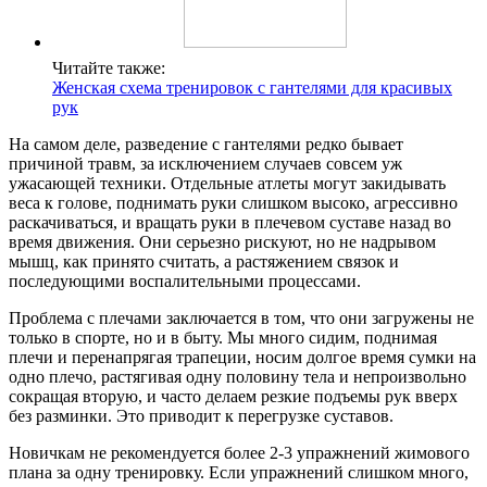
Читайте также:
Женская схема тренировок с гантелями для красивых
рук
На самом деле, разведение с гантелями редко бывает
причиной травм, за исключением случаев совсем уж
ужасающей техники. Отдельные атлеты могут закидывать
веса к голове, поднимать руки слишком высоко, агрессивно
раскачиваться, и вращать руки в плечевом суставе назад во
время движения. Они серьезно рискуют, но не надрывом
мышц, как принято считать, а растяжением связок и
последующими воспалительными процессами.
Проблема с плечами заключается в том, что они загружены не
только в спорте, но и в быту. Мы много сидим, поднимая
плечи и перенапрягая трапеции, носим долгое время сумки на
одно плечо, растягивая одну половину тела и непроизвольно
сокращая вторую, и часто делаем резкие подъемы рук вверх
без разминки. Это приводит к перегрузке суставов.
Новичкам не рекомендуется более 2-3 упражнений жимового
плана за одну тренировку. Если упражнений слишком много,