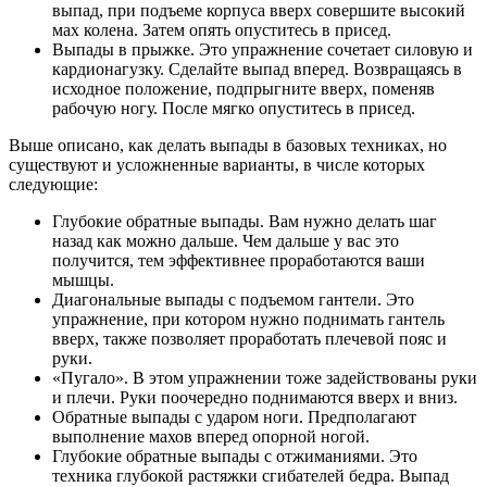
выпад, при подъеме корпуса вверх совершите высокий
мах колена. Затем опять опуститесь в присед.
Выпады в прыжке. Это упражнение сочетает силовую и
кардионагузку. Сделайте выпад вперед. Возвращаясь в
исходное положение, подпрыгните вверх, поменяв
рабочую ногу. После мягко опуститесь в присед.
Выше описано, как делать выпады в базовых техниках, но
существуют и усложненные варианты, в числе которых
следующие:
Глубокие обратные выпады. Вам нужно делать шаг
назад как можно дальше. Чем дальше у вас это
получится, тем эффективнее проработаются ваши
мышцы.
Диагональные выпады с подъемом гантели. Это
упражнение, при котором нужно поднимать гантель
вверх, также позволяет проработать плечевой пояс и
руки.
«Пугало». В этом упражнении тоже задействованы руки
и плечи. Руки поочередно поднимаются вверх и вниз.
Обратные выпады с ударом ноги. Предполагают
выполнение махов вперед опорной ногой.
Глубокие обратные выпады с отжиманиями. Это
техника глубокой растяжки сгибателей бедра. Выпад