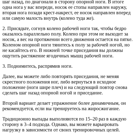
шаг назад, по диагонали в сторону опорной ноги. В итоге
одна нога у вас впереди, носок ее стопы направлен наружу,
вторая нога позади крест-накрест, ее носок направлен вперед
или самую малость внутрь (колено туда же).
2. Присядьте, согнув колено рабочей ноги так, чтобы бедро
оказалось параллельно полу. Колено при этом не выходит за
носок, а вес на протяжении всего движения остается на пятке.
Коленом опорной ноги тянитесь к полу за рабочей ногой, но
не касайтесь его. В нижней точке приседания вы должны
ощутить растяжение ягодичных мышц рабочей ноги.
3. Поднимитесь, распрямив ноги.
Далее, вы можете либо повторять приседания, не меняя
скрестного положения ног, либо вернуться в исходное
положение (ноги шире плеч) и на следующий повтор снова
сделать шаг назад опорной ногой и приседание.
Второй вариант делает упражнение более динамичным, он
рекомендуется, если вы тренируетесь на жиросжигание.
Традиционно выпады выполняются по 15–20 раз в каждую
сторону в 3–4 подхода. Однако, вы можете варьировать
нагрузку в зависимости от своих тренировочных целей.