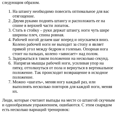
следующим образом.
На штангу необходимо повесить оптимальное для вас
отягощение.
Двумя руками поднять штангу и расположить ее на
спине в верхней части лопаток.
Стать в стойку – руки держат штангу, ноги чуть шире
ширины плеч, спина ровная.
Рабочей ногой делаем шаг вперед и опускаемся вниз.
Колено рабочей ноги не выходит за стопу и являет
прямой угол между бедром и голенью. Опорная нога
стоит на пальцах, колено «зависает» над полом.
Задержаться в таком положении на несколько секунд.
Напрягая мышцы рабочей ноги, усиливая упор на
пятку, оттолкнуться от пола и вернуться в вертикальное
положение. Так происходит возвращение в исходное
положение.
Можно «шагать», меняя ногу каждый раз, или
выполнять несколько повторов для каждой ноги, меняя
их.
Люди, которые считают выпады на месте со штангой скучным
и однообразным упражнением, ошибаются. С этим снарядом
есть несколько вариаций тренировок: