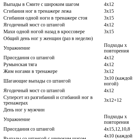
Выпады в Смите с широким шагом
4х12
Сгибания ног в тренажере лежа
3х15
Сгибания одной ноги в тренажере стоя
3х15
Ягодичный мост со штангой
4х12
Махи одной ногой назад в кроссовере
3х15
Общий день ног у женщин (раз в неделю)
Подходы х
Упражнение
повторения
Приседания со штангой
4х12
Румынская тяга
4х12
Жим ногами в тренажере
3х12
3х10 (каждой
Шагающие выпады со штангой
ногой)
Ягодичный мост со штангой
4х12
Суперсет из разгибаний и сгибаний ног в
3х12+12
тренажерах
День ног у мужчин
Подходы х
Упражнение
повторения
Приседания со штангой
4х15,12,10,8
4х10 (каждой
Выпады со штангой с широким шагом