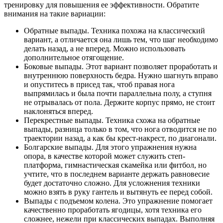
тренировку для повышения ее эффективности. Обратите
внимания на такие вариации:
Обратные выпады. Техника похожа на классический
вариант, а отличается она лишь тем, что шаг необходимо
делать назад, а не вперед. Можно использовать
дополнительное отягощение.
Боковые выпады. Этот вариант позволяет проработать и
внутреннюю поверхность бедра. Нужно шагнуть вправо
и опуститесь в присед так, чтоб правая нога
выпрямилась и была почти параллельна полу, а ступня
не отрывалась от пола. Держите корпус прямо, не стоит
наклоняться вперед.
Перекрестные выпады. Техника схожа на обратные
выпады, разница только в том, что нога отводится не по
траектории назад, а как бы крест-накрест, по диагонали.
Болгарские выпады. Для этого упражнения нужна
опора, в качестве которой может служить степ-
платформа, гимнастическая скамейка или фитбол, но
учтите, что в последнем варианте держать равновесие
будет достаточно сложно. Для усложнения техники
можно взять в руку гантель и вытянуть ее перед собой.
Выпады с подъемом колена. Это упражнение помогает
качественно проработать ягодицы, хотя техника его
сложнее, нежели при классических выпадах. Выполняя