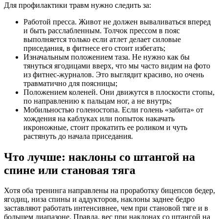
Для профилактики травм нужно следить за:
Работой пресса. Живот не должен вываливаться вперед
и быть расслабленным. Толчок прессом в пояс
выполняется только если атлет делает силовые
приседания, в фитнесе его стоит избегать;
Изначальным положением таза. Не нужно как бы
тянуться ягодицами вверх, что мы часто видим на фото
из фитнес-журналов. Это выглядит красиво, но очень
травматично для поясницы;
Положением коленей. Они движутся в плоскости стопы,
по направлению к пальцам ног, а не внутрь;
Мобильностью голеностопа. Если голень «забита» от
хождения на каблуках или попыток накачать
икроножные, стоит прокатить ее роликом и чуть
растянуть до начала приседания.
Что лучше: наклоны со штангой на
спине или становая тяга
Хотя оба тренинга направлены на проработку бицепсов бедер,
ягодиц, низа спины и аддукторов, наклоны заднее бедро
заставляют работать интенсивнее, чем при становой тяге и в
большем диапазоне. Правда, вес при наклонах со штангой на