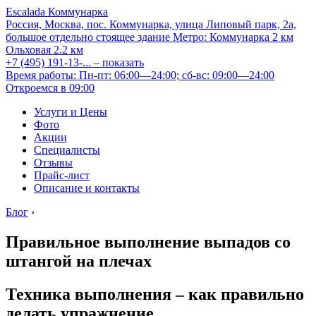
Escalada Коммунарка
Россия, Москва, пос. Коммунарка, улица Липовый парк, 2а,
большое отдельно стоящее здание
Метро:
Коммунарка
2 км
Ольховая
2.2 км
+7 (495) 191-13-...
– показать
Время работы: Пн-пт: 06:00—24:00; сб-вс: 09:00—24:00
Откроемся в 09:00
Услуги и Цены
Фото
Акции
Специалисты
Отзывы
Прайс-лист
Описание и контакты
Блог
›
Правильное выполнение выпадов со
штангой на плечах
Техника выполнения – как правильно
делать упражнение