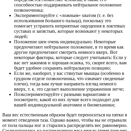
способностью поддерживать нейтральное положение
позвоночника;
Экспериментируйте с «ложным» хватом (т. е. без
использования большого пальца), поскольку это
помогает устранить неприятные ощущения в локтевых
суставах и запястьях, которые возникают у некоторых
людей;
Положение шеи очень индивидуально. Некоторые
предпочитают нейтральное положение, в то время как
другие предпочитают смотреть немного вверх. Вот
некоторые факторы, которые следует учитывать: Если у
вас нет зажимов и хорошая осанка, то, скорее всего, вам
будет удобнее сохранять нейтральную позицию;
Если же, наоборот, у вас стянутые мышцы (особенно в
грудном отделе позвоночника, что означает сведенные
плечи), тогда вам лучше направить взгляд немного
вверх, т. к. это сделает выполнение упражнения легче;
Поэкспериментируйте с разными вариантами и
посмотрите, какой из них лучше всего подходит для
вашей индивидуальной анатомии и биомеханики;
Ваш вес естественным образом будет переноситься на пятки в
момент отведения таза. Однако важно, чтобы вы не отрывали
от пола пальцы ног и старались распределять вес равномерно.
Сосредоточьтесь на распределении веса между тремя точками