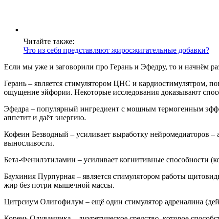
Читайте также:
Что из себя представляют жиросжигательные добавки?
Если мы уже и заговорили про Герань и Эфедру, то и начнём ра
Герань – является стимулятором ЦНС и кардиостимулятром, п
ощущение эйфории. Некоторые исследования доказывают спосо
Эфедра – популярный ингредиент с мощным термогенным эффек
аппетит и даёт энергию.
Кофеин Безводный – усиливает выработку нейромедиаторов – 
выносливости.
Бета-Фенилэтиламин – усиливает когнитивные способности (ко
Баухиния Пурпурная – является стимулятором работы щитовидн
жир без потри мышечной массы.
Цитрсиум Олигофилум – ещё один стимулятор адреналина (дей
Корень Одуванчика – диуретическое средство, которое способ