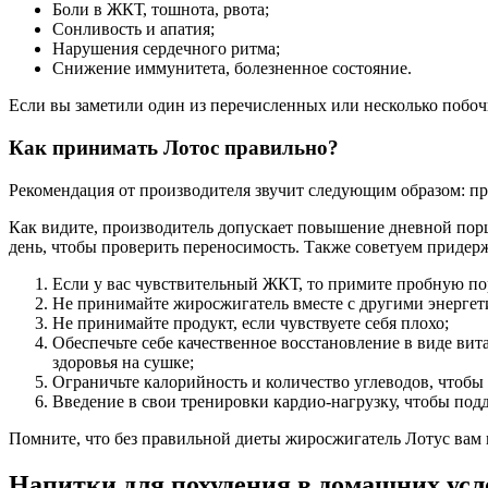
Боли в ЖКТ, тошнота, рвота;
Сонливость и апатия;
Нарушения сердечного ритма;
Снижение иммунитета, болезненное состояние.
Если вы заметили один из перечисленных или несколько побочн
Как принимать Лотос правильно?
Рекомендация от производителя звучит следующим образом: прин
Как видите, производитель допускает повышение дневной порци
день, чтобы проверить переносимость. Также советуем приде
Если у вас чувствительный ЖКТ, то примите пробную 
Не принимайте жиросжигатель вместе с другими энергет
Не принимайте продукт, если чувствуете себя плохо;
Обеспечьте себе качественное восстановление в виде ви
здоровья на сушке;
Ограничьте калорийность и количество углеводов, чтобы 
Введение в свои тренировки кардио-нагрузку, чтобы под
Помните, что без правильной диеты жиросжигатель Лотус вам н
Напитки для похудения в домашних усл