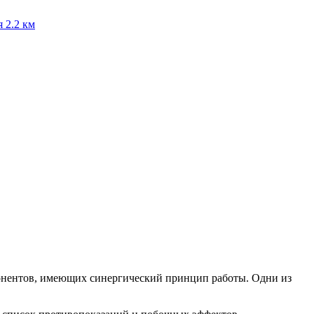
я
2.2 км
понентов, имеющих синергический принцип работы. Одни из