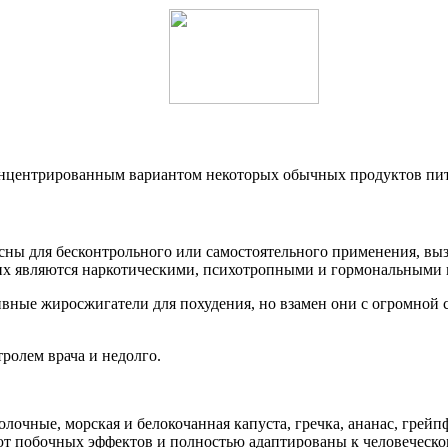
концентрированным вариантом некоторых обычных продуктов пи
сны для бесконтрольного или самостоятельного применения, в
них являются наркотическими, психотропными и гормональными
вные жиросжигатели для похудения, но взамен они с огромной 
ролем врача и недолго.
лочные, морская и белокочанная капуста, гречка, ананас, грей
ют побочных эффектов и полностью адаптированы к человеческо