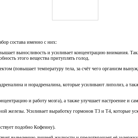
збор состава именно с них:
овышает выносливость и усиливает концентрацию внимания. Та
бность этого вещества притуплять голод.
том (повышает температуру тела, за счёт чего организм вынуж
адреналина и норадреналина, которые усиливают липолиз, а та
нцентрацию и работу мозга), а также улучшает настроение и са
ой железы. Усиливает выработку гормонов Т3 и Т4, которые ус
ствует подобно Кофеину).
ствует выведению лишней жидкости и предотвращает её задержку