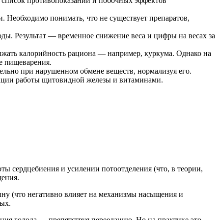
 список противопоказаний и побочных эффектов
. Необходимо понимать, что не существует препаратов,
ды. Результат — временное снижение веса и цифры на весах за
жать калорийность рациона — например, куркума. Однако на
е пищеварения.
льно при нарушенном обмене веществ, нормализуя его.
зации работы щитовидной железы и витаминами.
ы сердцебиения и усилении потоотделения (что, в теории,
щения.
ину (что негативно влияет на механизмы насыщения и
ых.
ия голода — препятствуя перееданию. Но на практике это