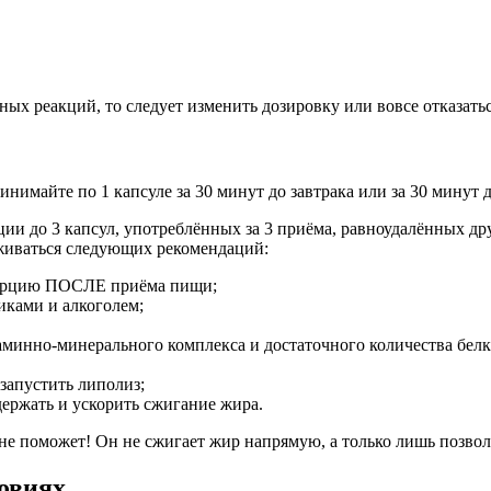
ых реакций, то следует изменить дозировку или вовсе отказатьс
имайте по 1 капсуле за 30 минут до завтрака или за 30 минут д
и до 3 капсул, употреблённых за 3 приёма, равноудалённых дру
рживаться следующих рекомендаций:
порцию ПОСЛЕ приёма пищи;
иками и алкоголем;
таминно-минерального комплекса и достаточного количества бел
запустить липолиз;
держать и ускорить сжигание жира.
е поможет! Он не сжигает жир напрямую, а только лишь позволя
овиях