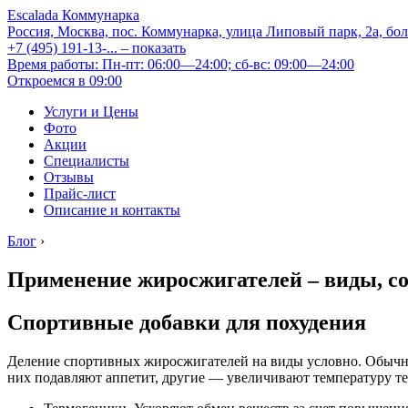
Escalada Коммунарка
Россия, Москва, пос. Коммунарка, улица Липовый парк, 2а, бо
+7 (495) 191-13-...
– показать
Время работы: Пн-пт: 06:00—24:00; сб-вс: 09:00—24:00
Откроемся в 09:00
Услуги и Цены
Фото
Акции
Специалисты
Отзывы
Прайс-лист
Описание и контакты
Блог
›
Применение жиросжигателей – виды, со
Спортивные добавки для похудения
Деление спортивных жиросжигателей на виды условно. Обычно
них подавляют аппетит, другие — увеличивают температуру т