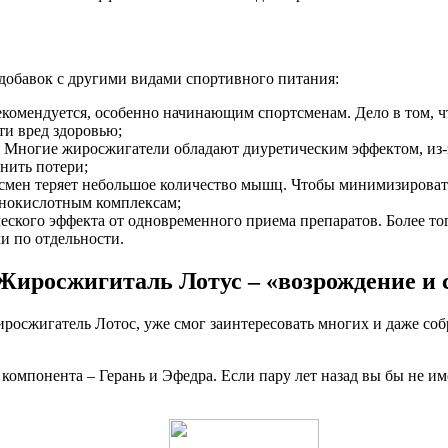
обавок с другими видами спортивного питания:
комендуется, особенно начинающим спортсменам. Дело в том, чт
и вред здоровью;
Многие жиросжигатели обладают диуретическим эффектом, из-за
нить потери;
ртсмен теряет небольшое количество мышц. Чтобы минимизиров
инокислотным комплексам;
ического эффекта от одновременного приема препаратов. Более 
и по отдельности.
Жиросжигиталь Лотус – «возрождение и 
росжигатель Лотос, уже смог заинтересовать многих и даже соб
омпонента – Герань и Эфедра. Если пару лет назад вы бы не име