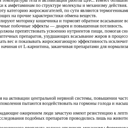
ия температуры тела и активизации работы ЦНС. Имеют большой
зки к амфетаминам по структуре молекулы и механизму действия.
эту категорию жиросжигателей, по сути являются термогениками
ющих на прочие характеристики обмена веществ.
лируют моторику кишечника и тормозят обратное всасывание во
пичные побочные эффекты — диарея и повышенная потливость.
должны препятствовать усвоению нутриентов пищи, помогая сни
аптечных препаратов, ухудшающих всасывание жиров в процесс
ать вес и показывать жиросжигающую эффективность исключите
начиная от L-карнитина, заканчивая препаратами для нормали
 на активации центральной нервной системы, повышении частот
 поколения пытаются воздействовать на гормоны голода и насы
страдающие ожирением люди зачастую имеют резистенцию к лепт
 исследования подобных препаратов проводились лишь на животн
ределенного препарата должно отключать механизмы формирован