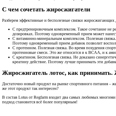
С чем сочетать жиросжигатели
Разберем эффективные и бесполезные связки жиросжигающих д
С предтренировочным комплексом. Такое сочетание не ре
дозировках. Поэтому одновременный прием может нанест
С витаминно-минеральным комплексом. Полезная связка. 
Поэтому одновременный прием добавок позволит воспол
С протеином. Полезная связка. Во время похудения спо
протеиновые смеси. Это же относится и к BCAA, и к ам
С креатином. Бесполезная связка. Не доказано синергет
креатину действие. Поэтому лучше принимать эти добавк
Жиросжигатель лотос, как принимать. 
Достаточно новый продукт на рынке спортивного питания – жи
же этот продукт так интересен?
В состав Lotus от Regfarm входит два самых любимых многими к
подход становится всё более популярным!