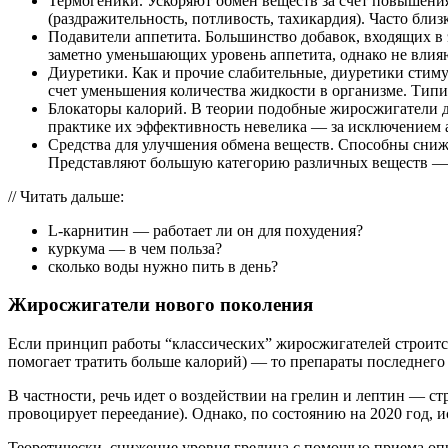
Термогеники. Ускоряют обмен веществ за счет повышен
(раздражительность, потливость, тахикардия). Часто бли
Подавители аппетита. Большинство добавок, входящих в 
заметно уменьшающих уровень аппетита, однако не влия
Диуретики. Как и прочие слабительные, диуретики стиму
счет уменьшения количества жидкости в организме. Ти
Блокаторы калорий. В теории подобные жиросжигатели 
практике их эффективность невелика — за исключением 
Средства для улучшения обмена веществ. Способны сниж
Представляют большую категорию различных веществ — 
// Читать дальше:
L-карнитин — работает ли он для похудения?
куркума — в чем польза?
сколько воды нужно пить в день?
Жиросжигатели нового поколения
Если принцип работы “классических” жиросжигателей строится
помогает тратить больше калорий) — то препараты последнего
В частности, речь идет о воздействии на грелин и лептин — 
провоцирует переедание). Однако, по состоянию на 2020 год,
Теоретически, снижение уровня грелина с помощью приема оп