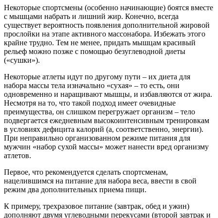
Некоторые спортсмены (особенно начинающие) боятся вместе
с мышцами набрать и лишний жир. Конечно, всегда
существует вероятность появления дополнительной жировой
прослойки на этапе активного массонабора. Избежать этого
крайне трудно. Тем не менее, придать мышцам красивый
рельеф можно позже с помощью безуглеводной диеты
(«сушки»).
Некоторые атлеты идут по другому пути – их диета для
набора массы тела изначально «сухая» – то есть, они
одновременно и наращивают мышцы, и избавляются от жира.
Несмотря на то, что такой подход имеет очевидные
преимущества, он слишком перегружает организм – тело
подвергается ежедневным высокоинтенсивным тренировкам
в условиях дефицита калорий (а, соответственно, энергии).
При неправильно организованном режиме питания для
мужчин «набор сухой массы» может нанести вред организму
атлетов.
Первое, что рекомендуется сделать спортсменам,
нацелившимся на питание для набора веса, ввести в свой
режим два дополнительных приема пищи.
К примеру, трехразовое питание (завтрак, обед и ужин)
дополняют двумя углеводными перекусами (второй завтрак и