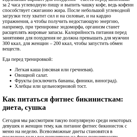
за 2 часа углеводную пищу и выпить чашку кофе, ведь кофеин
способствует сжиганию жира. После небольшой углеводной
загрузки телу хватит сил и на силовые, и на кардио
упражнения, а чтобы получить недостающую энергию,
например, при тренировке эндоморфа, организм станет
расщеплять жировые запасы. Калорийность питания перед
занятиями для похудения не должна превышать для мужчин
300 ккал, для женщин – 200 ккал, чтобы запустить обмен
веществ.
Еда перед тренировкой:
Легкая каша (овсяная или гречневая).
Овощной салат.
Фрукты (исключить бананы, финики, виноград).
Хлебцы или цельнозерновой тост.
Как питаться фитнес бикинисткам:
диета, сушка
Сегодня мы рассмотрим такую популярную среди некоторых
девушек и женщин тему, как питание фитнес бикинисток с
меню на неделю. Всевозможные диеты становятся в
последние годы все популярнее на фоне популярности