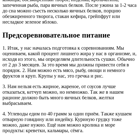
запеченная рыба, пара яичных белков. После ужина за 1-2 часа
до сна можно съесть несколько яичных белков, порцию
обезжиренного творога, стакан кефира, грейпфрут или
несладкое зеленое яблоко.
Предсоревновательное питание
1. Итак, у нас началась подготовка к соревнованиям. Мы
оцениваем, какой процент лишнего жира у нас в организме, и,
исходя из этого, мы определяем длительность сушки. Обычно
от 2 до 3 месяцев. За это время мы должны привести себя в
порядок. 2. Нам можно есть мясо, рыбу, овощи и немного
фруктов и круп. Крупы у нас, это гречка и рис.
3. Нам нельзя есть жирное, жареное, от соусов лучше
отказаться, кетчуп можно, но немножко. Так же в нашем
рационе должно быть много яичных белков, желтки
выбрасываем.
4. Углеводы едим по 40 грамм за один приём. Также кушаем
отварную говядину или индейку. Куриную грудку тоже
можно, даже нужно. Ещё нам можно кролика и море
продукты: креветки, кальмары, сёмга.