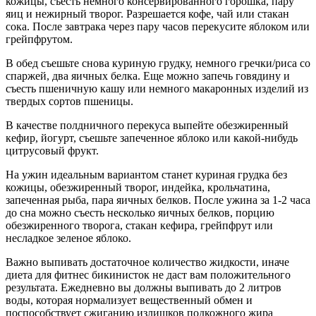
кожицы, съесть немного консервированного горошка, пару
яиц и нежирный творог. Разрешается кофе, чай или стакан
сока. После завтрака через пару часов перекусите яблоком или
грейпфрутом.
В обед съешьте снова куриную грудку, немного гречки/риса со
спаржей, два яичных белка. Еще можно запечь говядину и
съесть пшеничную кашу или немного макаронных изделий из
твердых сортов пшеницы.
В качестве полдничного перекуса выпейте обезжиренный
кефир, йогурт, съешьте запеченное яблоко или какой-нибудь
цитрусовый фрукт.
На ужин идеальным вариантом станет куриная грудка без
кожицы, обезжиренный творог, индейка, крольчатина,
запеченная рыба, пара яичных белков. После ужина за 1-2 часа
до сна можно съесть несколько яичных белков, порцию
обезжиренного творога, стакан кефира, грейпфрут или
несладкое зеленое яблоко.
Важно выпивать достаточное количество жидкости, иначе
диета для фитнес бикинисток не даст вам положительного
результата. Ежедневно вы должны выпивать до 2 литров
воды, которая нормализует вещественный обмен и
поспособствует сжиганию излишков подкожного жира