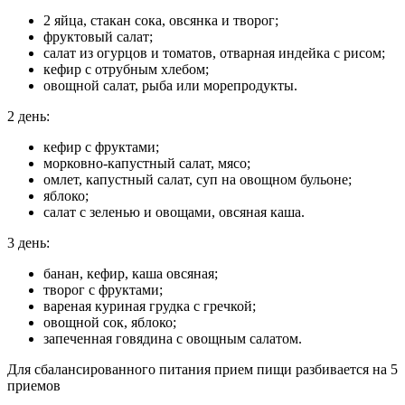
2 яйца, стакан сока, овсянка и творог;
фруктовый салат;
салат из огурцов и томатов, отварная индейка с рисом;
кефир с отрубным хлебом;
овощной салат, рыба или морепродукты.
2 день:
кефир с фруктами;
морковно-капустный салат, мясо;
омлет, капустный салат, суп на овощном бульоне;
яблоко;
салат с зеленью и овощами, овсяная каша.
3 день:
банан, кефир, каша овсяная;
творог с фруктами;
вареная куриная грудка с гречкой;
овощной сок, яблоко;
запеченная говядина с овощным салатом.
Для сбалансированного питания прием пищи разбивается на 5
приемов