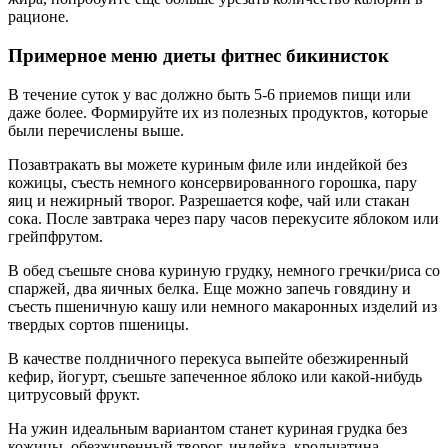
рационе.
Примерное меню диеты фитнес бикинисток
В течение суток у вас должно быть 5-6 приемов пищи или
даже более. Формируйте их из полезных продуктов, которые
были перечислены выше.
Позавтракать вы можете куриным филе или индейкой без
кожицы, съесть немного консервированного горошка, пару
яиц и нежирный творог. Разрешается кофе, чай или стакан
сока. После завтрака через пару часов перекусите яблоком или
грейпфрутом.
В обед съешьте снова куриную грудку, немного гречки/риса со
спаржей, два яичных белка. Еще можно запечь говядину и
съесть пшеничную кашу или немного макаронных изделий из
твердых сортов пшеницы.
В качестве полдничного перекуса выпейте обезжиренный
кефир, йогурт, съешьте запеченное яблоко или какой-нибудь
цитрусовый фрукт.
На ужин идеальным вариантом станет куриная грудка без
кожицы, обезжиренный творог, индейка, крольчатина,