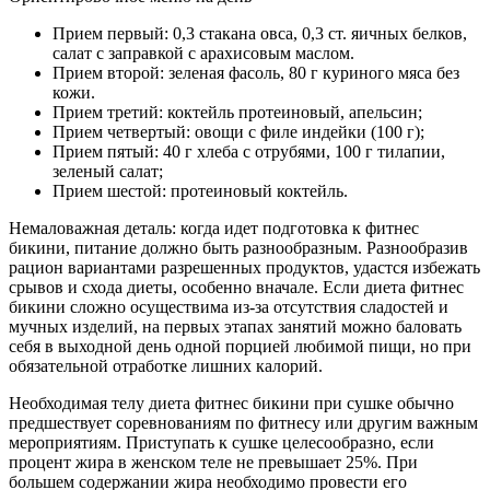
Прием первый: 0,3 стакана овса, 0,3 ст. яичных белков,
салат с заправкой с арахисовым маслом.
Прием второй: зеленая фасоль, 80 г куриного мяса без
кожи.
Прием третий: коктейль протеиновый, апельсин;
Прием четвертый: овощи с филе индейки (100 г);
Прием пятый: 40 г хлеба с отрубями, 100 г тилапии,
зеленый салат;
Прием шестой: протеиновый коктейль.
Немаловажная деталь: когда идет подготовка к фитнес
бикини, питание должно быть разнообразным. Разнообразив
рацион вариантами разрешенных продуктов, удастся избежать
срывов и схода диеты, особенно вначале. Если диета фитнес
бикини сложно осуществима из-за отсутствия сладостей и
мучных изделий, на первых этапах занятий можно баловать
себя в выходной день одной порцией любимой пищи, но при
обязательной отработке лишних калорий.
Необходимая телу диета фитнес бикини при сушке обычно
предшествует соревнованиям по фитнесу или другим важным
мероприятиям. Приступать к сушке целесообразно, если
процент жира в женском теле не превышает 25%. При
большем содержании жира необходимо провести его