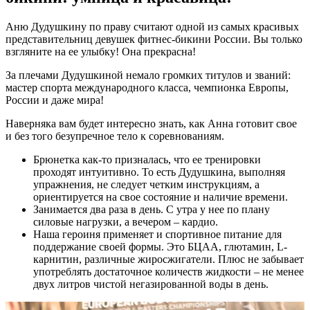
Аню Дудушкину по праву считают одной из самых красивых
представительниц девушек фитнес-бикини России. Вы только
взгляните на ее улыбку! Она прекрасна!
За плечами Дудушкиной немало громких титулов и званий:
мастер спорта международного класса, чемпионка Европы,
России и даже мира!
Наверняка вам будет интересно знать, как Анна готовит свое
и без того безупречное тело к соревнованиям.
Брюнетка как-то призналась, что ее тренировки
проходят интуитивно. То есть Дудушкина, выполняя
упражнения, не следует четким инструкциям, а
ориентируется на свое состояние и наличие времени.
Занимается два раза в день. С утра у нее по плану
силовые нагрузки, а вечером – кардио.
Наша героиня применяет и спортивное питание для
поддержание своей формы. Это БЦАА, глютамин, L-
карнитин, различные жиросжигатели. Плюс не забывает
употреблять достаточное количеств жидкости – не менее
двух литров чистой негазированной воды в день.