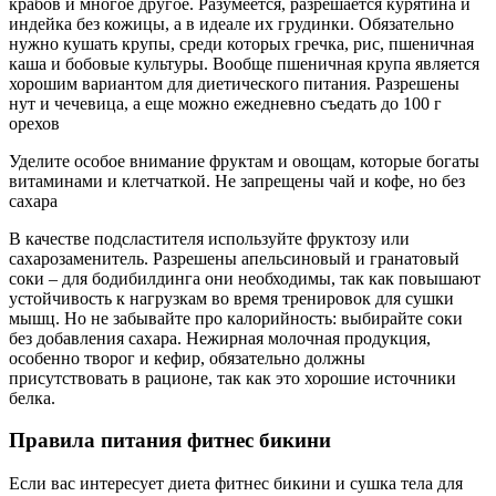
крабов и многое другое. Разумеется, разрешается курятина и
индейка без кожицы, а в идеале их грудинки. Обязательно
нужно кушать крупы, среди которых гречка, рис, пшеничная
каша и бобовые культуры. Вообще пшеничная крупа является
хорошим вариантом для диетического питания. Разрешены
нут и чечевица, а еще можно ежедневно съедать до 100 г
орехов
Уделите особое внимание фруктам и овощам, которые богаты
витаминами и клетчаткой. Не запрещены чай и кофе, но без
сахара
В качестве подсластителя используйте фруктозу или
сахарозаменитель. Разрешены апельсиновый и гранатовый
соки – для бодибилдинга они необходимы, так как повышают
устойчивость к нагрузкам во время тренировок для сушки
мышц. Но не забывайте про калорийность: выбирайте соки
без добавления сахара. Нежирная молочная продукция,
особенно творог и кефир, обязательно должны
присутствовать в рационе, так как это хорошие источники
белка.
Правила питания фитнес бикини
Если вас интересует диета фитнес бикини и сушка тела для