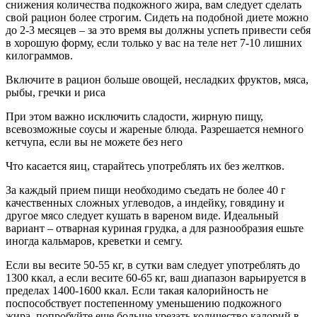
снижения количества подкожного жира, вам следует сделать
свой рацион более строгим. Сидеть на подобной диете можно
до 2-3 месяцев – за это время вы должны успеть привести себя
в хорошую форму, если только у вас на теле нет 7-10 лишних
килограммов.
Включите в рацион больше овощей, несладких фруктов, мяса,
рыбы, гречки и риса
При этом важно исключить сладости, жирную пищу,
всевозможные соусы и жареные блюда. Разрешается немного
кетчупа, если вы не можете без него
Что касается яиц, старайтесь употреблять их без желтков.
За каждый прием пищи необходимо съедать не более 40 г
качественных сложных углеводов, а индейку, говядину и
другое мясо следует кушать в вареном виде. Идеальный
вариант – отварная куриная грудка, а для разнообразия ешьте
иногда кальмаров, креветки и семгу.
Если вы весите 50-55 кг, в сутки вам следует употреблять до
1300 ккал, а если весите 60-65 кг, ваш диапазон варьируется в
пределах 1400-1600 ккал. Если такая калорийность не
поспособствует постепенному уменьшению подкожного
жира, попробуйте еще больше урезать количество калорий в