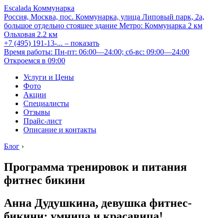
Escalada Коммунарка
Россия, Москва, пос. Коммунарка, улица Липовый парк, 2а,
большое отдельно стоящее здание
Метро:
Коммунарка
2 км
Ольховая
2.2 км
+7 (495) 191-13-...
– показать
Время работы: Пн-пт: 06:00—24:00; сб-вс: 09:00—24:00
Откроемся в 09:00
Услуги и Цены
Фото
Акции
Специалисты
Отзывы
Прайс-лист
Описание и контакты
Блог
›
Программа тренировок и питания
фитнес бикини
Анна Дудушкина, девушка фитнес-
бикини: умница и красавица!