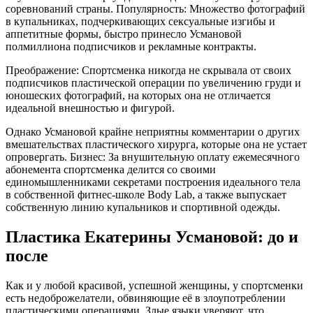
соревнований страны. Популярность: Множество фотографий
в купальниках, подчеркивающих сексуальные изгибы и
аппетитные формы, быстро принесло Усмановой
полмиллиона подписчиков и рекламные контракты.
Преображение: Спортсменка никогда не скрывала от своих
подписчиков пластической операции по увеличению груди и
юношеских фотографий, на которых она не отличается
идеальной внешностью и фигурой.
Однако Усмановой крайне неприятны комментарии о других
вмешательствах пластического хирурга, которые она не устает
опровергать. Бизнес: За внушительную оплату ежемесячного
абонемента спортсменка делится со своими
единомышленниками секретами построения идеального тела
в собственной фитнес-школе Body Lab, а также выпускает
собственную линию купальников и спортивной одежды.
Пластика Екатерины Усмановой: до и
после
Как и у любой красивой, успешной женщины, у спортсменки
есть недоброжелатели, обвиняющие её в злоупотреблении
пластическими операциями. Злые языки уверяют, что