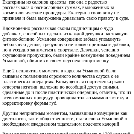
Екатерины из салонов красоты, где она с радостью
рассказывала о баснословных суммах, выложенных за
косметологические процедуры. Екатерина свою вину не
признала и была вынуждена доказывать свою правоту в суде.
Вдохновенно рассказывая своим подписчицам о чудо-
добавках, способных сделать из каждой девушки настоящую
фитнес-богиню, Усманова совершенно забыла упомянуть
небольшую деталь, требующую не только принимать добавки,
но и усердно заниматься в спортзале. Девушки, успешно
скупающие продукцию, были крайне возмущены поведением
Усмановой, обвинив в своем неуспехе спортсменку.
Еще 2 неприятных момента в карьеры Усмановой были
связаны с появлением огромного количества слухов о ее
пластических операциях. Возмущенная спортсменка рьяно
отвергла негатив, выложив во всеобщий доступ снимки,
сделанные до и после пластической операции, отметив, что из
всевозможных процедур проводила только маммопластику и
корректировку формы губ.
Другим неприятным моментом, вызвавшим возмущение как
диетологов, так и общественности, стали слова Усмановой о
необходимом ежедневном тщательном подсчете калорий.