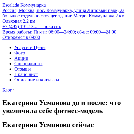
Escalada Коммунарка
Россия, Москва, пос. Коммунарка, улица Липовый парк, 2а,
большое отдельно стоящее здание
Метро:
Коммунарка
2 км
Ольховая
2.2 км
+7 (495) 191-13-...
– показать
Время работы: Пн-пт: 06:00—24:00; сб-вс: 09:00—24:00
Откроемся в 09:00
Услуги и Цены
Фото
Акции
Специалисты
Отзывы
Прайс-лист
Описание и контакты
Блог
›
Екатерина Усманова до и после: что
увеличила себе фитнес-модель
Екатерина Усманова сейчас