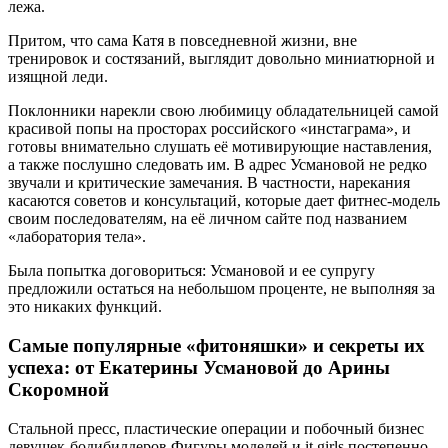
лежа.
Притом, что сама Катя в повседневной жизни, вне
тренировок и состязаний, выглядит довольно миниатюрной и
изящной леди.
Поклонники нарекли свою любимицу обладательницей самой
красивой попы на просторах российского «инстаграма», и
готовы внимательно слушать её мотивирующие наставления,
а также послушно следовать им. В адрес Усмановой не редко
звучали и критические замечания. В частности, нарекания
касаются советов и консультаций, которые дает фитнес-модель
своим последователям, на её личном сайте под названием
«лаборатория тела».
Была попытка договориться: Усмановой и ее супругу
предложили остаться на небольшом проценте, не выполняя за
это никаких функций.
Самые популярные «фитоняшки» и секреты их
успеха: от Екатерины Усмановой до Арины
Скоромной
Стальной пресс, пластические операции и побочный бизнес
девушек-бодибилдеров Фигуры моделей и it girls постепенно