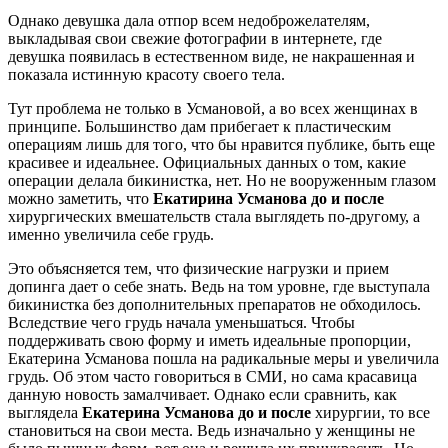
Однако девушка дала отпор всем недоброжелателям,
выкладывая свои свежие фотографии в интернете, где
девушка появилась в естественном виде, не накрашенная и
показала истинную красоту своего тела.
Тут проблема не только в Усмановой, а во всех женщинах в
принципе. Большинство дам прибегает к пластическим
операциям лишь для того, что бы нравится публике, быть еще
красивее и идеальнее. Официальных данных о том, какие
операции делала бикинистка, нет. Но не вооруженным глазом
можно заметить, что
Екатирина Усманова до и после
хирургических вмешательств стала выглядеть по-другому, а
именно увеличила себе грудь.
Это объясняется тем, что физические нагрузки и прием
допинга дает о себе знать. Ведь на том уровне, где выступала
бикинистка без дополнительных препаратов не обходилось.
Вследствие чего грудь начала уменьшаться. Чтобы
поддерживать свою форму и иметь идеальные пропорции,
Екатерина Усманова пошла на радикальные меры и увеличила
грудь. Об этом часто говориться в СМИ, но сама красавица
данную новость замалчивает. Однако если сравнить, как
выглядела
Екатерина Усманова до и после
хирургии, то все
становиться на свои места. Ведь изначально у женщины не