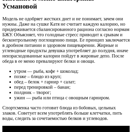
Усмановой
Модель не одобряет жестких диет и не понимает, зачем они
нужны. Даже на сушке Катя не считает каждую калорию, но
придерживается сбалансированного рациона согласно нормам
БЖУ. Объясняет, что голодные стресс приводит к срывам и
бесконтрольному поглощению пищи. Ее принцип заключается
в дробном питании и здоровом пищеварении. Жирные и
углеводные продукты девушка употребляет до полудня, иначе
неизрасходованные калории пойдут в жировые депо. После
обеда в ее меню превалируют белки и овощи.
утром — рыба, кофе + шоколад;
позже – блюдо из круп;
обед – белок + гарнир + салат;
перед тренировкой – банан;
полдник – творог;
ужин — рыба или птица с овощным гарниром.
Спортсменка часто готовит блюда из бобовых, цельных
злаков. Советует всем употреблять больше клетчатки, пить
воды, следить за сочетаемостью белков и углеводов.