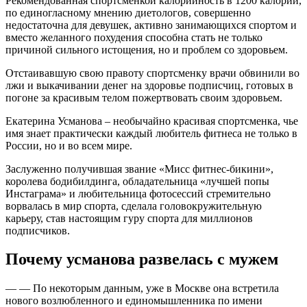
Рекомендованная спортсменкой калорийность в 1200 калорий,
по единогласному мнению диетологов, совершенно
недостаточна для девушек, активно занимающихся спортом и
вместо желанного похудения способна стать не только
причиной сильного истощения, но и проблем со здоровьем.
Отстаивавшую свою правоту спортсменку врачи обвинили во
лжи и выкачивании денег на здоровье подписчиц, готовых в
погоне за красивым телом пожертвовать своим здоровьем.
Екатерина Усманова – необычайно красивая спортсменка, чье
имя знает практически каждый любитель фитнеса не только в
России, но и во всем мире.
Заслуженно получившая звание «Мисс фитнес-бикини»,
королева бодибилдинга, обладательница «лучшей попы
Инстаграма» и любительница фотосессий стремительно
ворвалась в мир спорта, сделала головокружительную
карьеру, став настоящим гуру спорта для миллионов
подписчиков.
Почему усманова развелась с мужем
— — По некоторым данным, уже в Москве она встретила
нового возлюбленного и единомышленника по имени