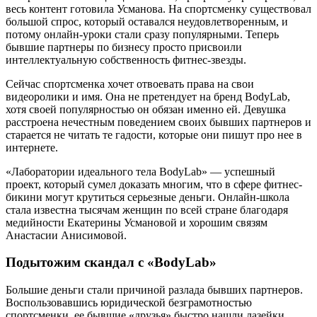
весь контент готовила Усманова. На спортсменку существовал
большой спрос, который оставался неудовлетворенным, и
потому онлайн-уроки стали сразу популярными. Теперь
бывшие партнеры по бизнесу просто присвоили
интеллектуальную собственность фитнес-звезды.
Сейчас спортсменка хочет отвоевать права на свои
видеоролики и имя. Она не претендует на бренд BodyLab,
хотя своей популярностью он обязан именно ей. Девушка
расстроена нечестным поведением своих бывших партнеров и
старается не читать те гадости, которые они пишут про нее в
интернете.
«Лаборатории идеального тела BodyLab» — успешный
проект, который сумел доказать многим, что в сфере фитнес-
бикини могут крутиться серьезные деньги. Онлайн-школа
стала известна тысячам женщин по всей стране благодаря
медийности Екатерины Усмановой и хорошим связям
Анастасии Анисимовой.
Подытожим скандал с «BodyLab»
Большие деньги стали причиной разлада бывших партнеров.
Воспользовавшись юридической безграмотностью
спортсменки, ее бывшие «друзья» быстро нашли лазейки,