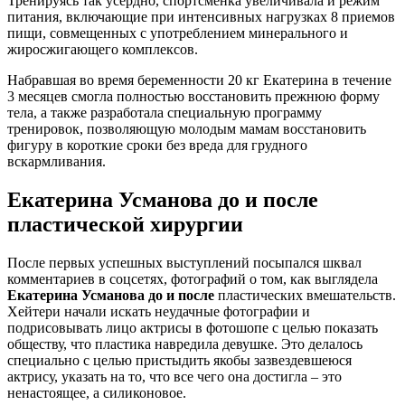
Тренируясь так усердно, спортсменка увеличивала и режим
питания, включающие при интенсивных нагрузках 8 приемов
пищи, совмещенных с употреблением минерального и
жиросжигающего комплексов.
Набравшая во время беременности 20 кг Екатерина в течение
3 месяцев смогла полностью восстановить прежнюю форму
тела, а также разработала специальную программу
тренировок, позволяющую молодым мамам восстановить
фигуру в короткие сроки без вреда для грудного
вскармливания.
Екатерина Усманова до и после
пластической хирургии
После первых успешных выступлений посыпался шквал
комментариев в соцсетях, фотографий о том, как выглядела
Екатерина Усманова до и после
пластических вмешательств.
Хейтери начали искать неудачные фотографии и
подрисовывать лицо актрисы в фотошопе с целью показать
обществу, что пластика навредила девушке. Это делалось
специально с целью пристыдить якобы зазвездевшеюся
актрису, указать на то, что все чего она достигла – это
ненастоящее, а силиконовое.