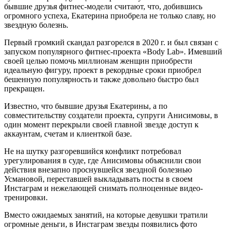
бывшие друзья фитнес-модели считают, что, добившись
огромного успеха, Екатерина приобрела не только славу, но
звездную болезнь.
Первый громкий скандал разгорелся в 2020 г. и был связан с
запуском популярного фитнес-проекта «Body Lab». Имевший
своей целью помочь миллионам женщин приобрести
идеальную фигуру, проект в рекордные сроки приобрел
бешенную популярность и также довольно быстро был
прекращен.
Известно, что бывшие друзья Екатерины, а по
совместительству создатели проекта, супруги Анисимовы, в
один момент перекрыли своей главной звезде доступ к
аккаунтам, счетам и клиенткой базе.
Не на шутку разгоревшийся конфликт потребовал
урегулирования в суде, где Анисимовы объяснили свои
действия внезапно проснувшейся звездной болезнью
Усмановой, переставшей выкладывать посты в своем
Инстаграм и нежелающей снимать полноценные видео-
тренировки.
Вместо ожидаемых занятий, на которые девушки тратили
огромные деньги, в Инстаграм звезды появились фото