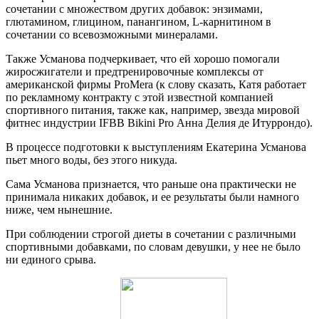
сочетании с множеством других добавок: энзимами,
глютамином, глицином, панангином, L-карнитином в
сочетании со всевозможными минералами.
Также Усманова подчеркивает, что ей хорошо помогали
жиросжигатели и предтренировочные комплексы от
американской фирмы ProMera (к слову сказать, Катя работает
по рекламному контракту с этой известной компанией
спортивного питания, также как, например, звезда мировой
фитнес индустрии IFBB Bikini Pro Анна Делия де Итуррондо).
В процессе подготовки к выступлениям Екатерина Усманова
пьет много воды, без этого никуда.
Сама Усманова признается, что раньше она практически не
принимала никаких добавок, и ее результаты были намного
ниже, чем нынешние.
При соблюдении строгой диеты в сочетании с различными
спортивными добавками, по словам девушки, у нее не было
ни единого срыва.