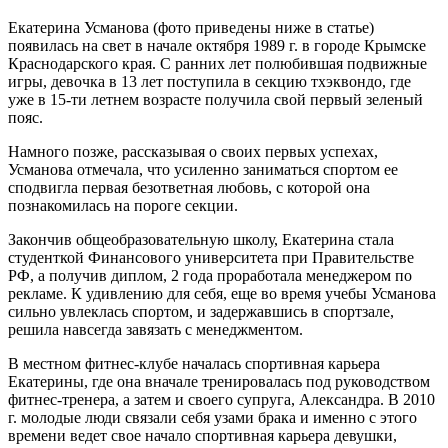
Екатерина Усманова (фото приведены ниже в статье)
появилась на свет в начале октября 1989 г. в городе Крымске
Краснодарского края. С ранних лет полюбившая подвижные
игры, девочка в 13 лет поступила в секцию тхэквондо, где
уже в 15-ти летнем возрасте получила свой первый зеленый
пояс.
Намного позже, рассказывая о своих первых успехах,
Усманова отмечала, что усиленно заниматься спортом ее
сподвигла первая безответная любовь, с которой она
познакомилась на пороге секции.
Закончив общеобразовательную школу, Екатерина стала
студенткой Финансового университета при Правительстве
РФ, а получив диплом, 2 года проработала менеджером по
рекламе. К удивлению для себя, еще во время учебы Усманова
сильно увлеклась спортом, и задержавшись в спортзале,
решила навсегда завязать с менеджментом.
В местном фитнес-клубе началась спортивная карьера
Екатерины, где она вначале тренировалась под руководством
фитнес-тренера, а затем и своего супруга, Александра. В 2010
г. молодые люди связали себя узами брака и именно с этого
времени ведет свое начало спортивная карьера девушки,