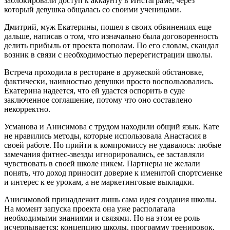
заблокировали доступ к аккаунту в Инстаграме, через
который девушка общалась со своими ученицами.
Дмитрий, муж Екатерины, пошел в своих обвинениях еще
дальше, написав о том, что изначально была договоренность
делить прибыль от проекта пополам. По его словам, скандал
возник в связи с необходимостью перерегистрации школы.
Встреча проходила в ресторане в дружеской обстановке,
фактически, наивностью девушки просто воспользовались.
Екатерина надеется, что ей удастся оспорить в суде
заключенное соглашение, потому что оно составлено
некорректно.
Усманова и Анисимова с трудом находили общий язык. Кате
не нравились методы, которые использовала Анастасия в
своей работе. Но прийти к компромиссу не удавалось: любые
замечания фитнес-звезды игнорировались, ее заставляли
чувствовать в своей школе никем. Партнеры не желали
понять, что доход приносит доверие к именитой спортсменке
и интерес к ее урокам, а не маркетинговые выкладки.
Анисимовой принадлежит лишь сама идея создания школы.
На момент запуска проекта она уже располагала
необходимыми знаниями и связями. Но на этом ее роль
исчерпывается: концепцию школы, программу тренировок,