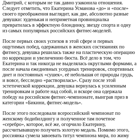
Дмитрий, с которым не так давно узаконила отношения.
Следует отметить, что Екатерина Усманова «до» и «после»
своего преображения выглядит, как две, абсолютно разные
девушки: худенькая и неприметная провинциалка
превратилась в эффектную блондинку, звезду спорта и одну
из самых популярных российских фитнес-моделей.
После первых своих успехов в этой сфере и первых
ощутимых побед, одержанных в женских состязаниях по
фитнесу, девушка решилась также на пластическую операцию
по коррекции и увеличению бюста. Всё дело в том, что
Екатерина и так никогда не выделялась округлыми формами, а
после начала ежедневных усердных тренировок, спортивных
диет и постоянных «сушек», её небольшая от природы грудь,
и вовсе, бесследно «растворилась». Сразу после этой
эстетической коррекции, девушка вернулась к усиленным
тренировкам и работе над собой, и вскоре она одержала
победу на российском фитнес-чемпионате, выиграв приз в
категории «Бикини, фитнес-модель».
После этого последовали всероссийский чемпионат по
женскому бодибилдингу и полученное там почетное
«серебро», которое, всё же, огорчило Екатерину,
рассчитывавшую получить золотую медаль. Помимо этого,
россиянка сумела завоевать титул чемпиона мира, по жиму