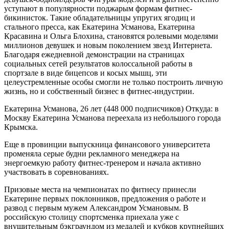
уступают в популярности поджарым формам фитнес-
бикинисток. Такие обладательницы упругих ягодиц и
стального пресса, как Екатерина Усманова, Екатерина
Красавина и Ольга Блохина, становятся ролевыми моделями
миллионов девушек и новым поколением звезд Интернета.
Благодаря ежедневной демонстрации на страницах
социальных сетей результатов колоссальной работы в
спортзале в виде бицепсов и косых мышц, эти
целеустремленные особы смогли не только построить личную
жизнь, но и собственный бизнес в фитнес-индустрии.
Екатерина Усманова, 26 лет (448 000 подписчиков) Откуда: в
Москву Екатерина Усманова переехала из небольшого города
Крымска.
Еще в провинции выпускница финансового университета
променяла серые будни рекламного менеджера на
энергоемкую работу фитнес-тренером и начала активно
участвовать в соревнованиях.
Призовые места на чемпионатах по фитнесу принесли
Екатерине первых поклонников, предложения о работе и
развод с первым мужем Александром Усмановым. В
российскую столицу спортсменка приехала уже с
внушительным бэкграундом из медалей и кубков крупнейших