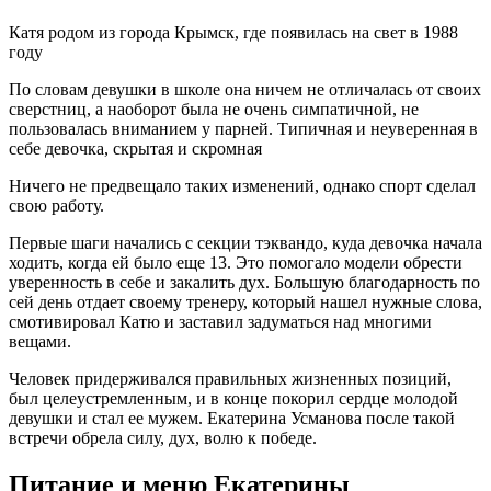
Катя родом из города Крымск, где появилась на свет в 1988
году
По словам девушки в школе она ничем не отличалась от своих
сверстниц, а наоборот была не очень симпатичной, не
пользовалась вниманием у парней. Типичная и неуверенная в
себе девочка, скрытая и скромная
Ничего не предвещало таких изменений, однако спорт сделал
свою работу.
Первые шаги начались с секции тэквандо, куда девочка начала
ходить, когда ей было еще 13. Это помогало модели обрести
уверенность в себе и закалить дух. Большую благодарность по
сей день отдает своему тренеру, который нашел нужные слова,
смотивировал Катю и заставил задуматься над многими
вещами.
Человек придерживался правильных жизненных позиций,
был целеустремленным, и в конце покорил сердце молодой
девушки и стал ее мужем. Екатерина Усманова после такой
встречи обрела силу, дух, волю к победе.
Питание и меню Екатерины