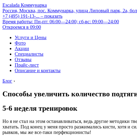
Escalada Коммунарка
Россия, Москва, пос. Коммунарка, улица Липовый парк, 2а, бо
+7 (495) 191-13-...
– показать
Время работы: Пн-пт: 06:00—24:00; сб-вс: 09:00—24:00
Откроемся в 09:00
Услуги и Цены
Фото
Акции
Специалисты
Отзывы
Прайс-лист
Описание и контакты
Блог
›
Способы увеличить количество подтяг
5-6 неделя тренировок
Но я не стал на этом останавливаться, ведь другие методики т
хватать. Под конец у меня просто разжимались кисти, хотя и 
рывков, мы же все-таки перфекционисты!