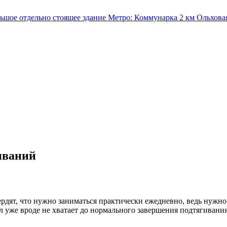
льшое отдельно стоящее здание
Метро:
Коммунарка
2 км
Ольхова
иваний
вердят, что нужно заниматься практически ежедневно, ведь нужно
сил уже вроде не хватает до нормального завершения подтягиван