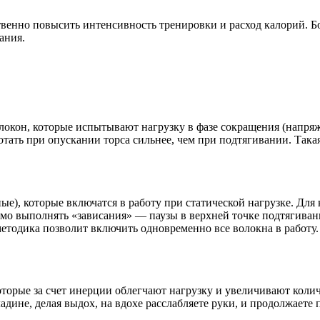
венно повысить интенсивность тренировки и расход калорий. Б
ания.
окон, которые испытывают нагрузку в фазе сокращения (напряж
тать при опускании торса сильнее, чем при подтягивании. Така
е), которые включатся в работу при статической нагрузке. Для
димо выполнять «зависания» — паузы в верхней точке подтягива
 методика позволит включить одновременно все волокна в работу.
торые за счет инерции облегчают нагрузку и увеличивают коли
дине, делая выдох, на вдохе расслабляете руки, и продолжаете 