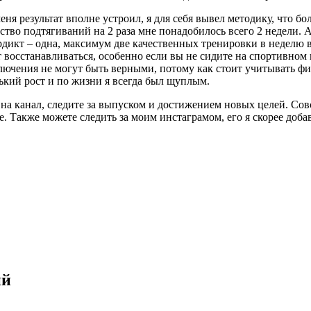
еня результат вполне устроил, я для себя вывел методику, что 
ество подтягиваний на 2 раза мне понадобилось всего 2 недели.
рдикт – одна, максимум две качественных тренировки в неделю 
восстанавливаться, особенно если вы не сидите на спортивном 
лючения не могут быть верными, потому как стоит учитывать фи
ький рост и по жизни я всегда был щуплым.
а канал, следите за выпуском и достижением новых целей. Совс
е. Также можете следить за моим инстаграмом, его я скорее доба
ий