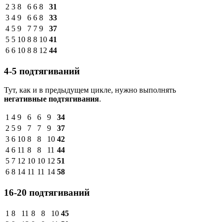
2
3
8
6
6
8
31
3
4
9
6
6
8
33
4
5
9
7
7
9
37
5
5
10
8
8
10
41
6
6
10
8
8
12
44
4-5 подтягиваний
Тут, как и в предыдущем цикле, нужно выполнять
негативные подтягивания
.
1
4
9
6
6
9
34
2
5
9
7
7
9
37
3
6
10
8
8
10
42
4
6
11
8
8
11
44
5
7
12
10
10
12
51
6
8
14
11
11
14
58
16-20 подтягиваний
1
8
11
8
8
10
45