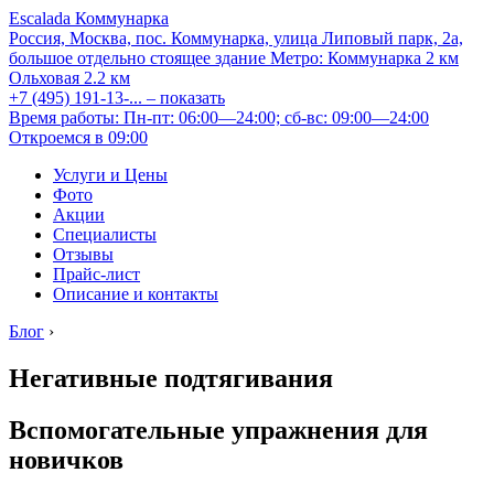
Escalada Коммунарка
Россия, Москва, пос. Коммунарка, улица Липовый парк, 2а,
большое отдельно стоящее здание
Метро:
Коммунарка
2 км
Ольховая
2.2 км
+7 (495) 191-13-...
– показать
Время работы: Пн-пт: 06:00—24:00; сб-вс: 09:00—24:00
Откроемся в 09:00
Услуги и Цены
Фото
Акции
Специалисты
Отзывы
Прайс-лист
Описание и контакты
Блог
›
Негативные подтягивания
Вспомогательные упражнения для
новичков