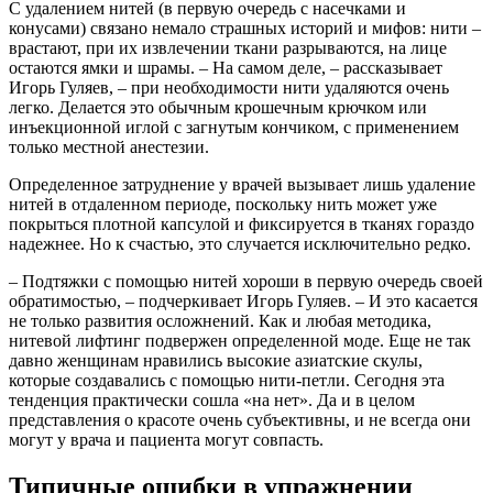
С удалением нитей (в первую очередь с насечками и
конусами) связано немало страшных историй и мифов: нити –
врастают, при их извлечении ткани разрываются, на лице
остаются ямки и шрамы. – На самом деле, – рассказывает
Игорь Гуляев, – при необходимости нити удаляются очень
легко. Делается это обычным крошечным крючком или
инъекционной иглой с загнутым кончиком, с применением
только местной анестезии.
Определенное затруднение у врачей вызывает лишь удаление
нитей в отдаленном периоде, поскольку нить может уже
покрыться плотной капсулой и фиксируется в тканях гораздо
надежнее. Но к счастью, это случается исключительно редко.
– Подтяжки с помощью нитей хороши в первую очередь своей
обратимостью, – подчеркивает Игорь Гуляев. – И это касается
не только развития осложнений. Как и любая методика,
нитевой лифтинг подвержен определенной моде. Еще не так
давно женщинам нравились высокие азиатские скулы,
которые создавались с помощью нити-петли. Сегодня эта
тенденция практически сошла «на нет». Да и в целом
представления о красоте очень субъективны, и не всегда они
могут у врача и пациента могут совпасть.
Типичные ошибки в упражнении