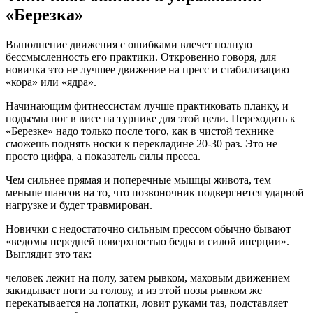
«Березка»
Выполнение движения с ошибками влечет полную
бессмысленность его практики. Откровенно говоря, для
новичка это не лучшее движение на пресс и стабилизацию
«кора» или «ядра».
Начинающим фитнессистам лучше практиковать планку, и
подъемы ног в висе на турнике для этой цели. Переходить к
«Березке» надо только после того, как в чистой технике
сможешь поднять носки к перекладине 20-30 раз. Это не
просто цифра, а показатель силы пресса.
Чем сильнее прямая и поперечные мышцы живота, тем
меньше шансов на то, что позвоночник подвергнется ударной
нагрузке и будет травмирован.
Новички с недостаточно сильным прессом обычно бывают
«ведомы передней поверхностью бедра и силой инерции».
Выглядит это так:
человек лежит на полу, затем рывком, маховым движением
закидывает ноги за голову, и из этой позы рывком же
перекатывается на лопатки, ловит руками таз, подставляет