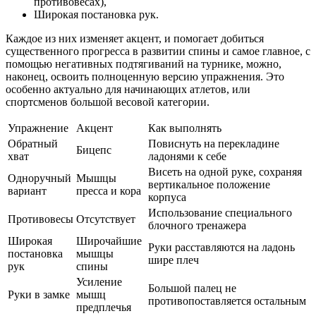
противовесах),
Широкая постановка рук.
Каждое из них изменяет акцент, и помогает добиться
существенного прогресса в развитии спины и самое главное, с
помощью негативных подтягиваний на турнике, можно,
наконец, освоить полноценную версию упражнения. Это
особенно актуально для начинающих атлетов, или
спортсменов большой весовой категории.
Упражнение
Акцент
Как выполнять
Обратный
Повиснуть на перекладине
Бицепс
хват
ладонями к себе
Висеть на одной руке, сохраняя
Одноручный
Мышцы
вертикальное положение
вариант
пресса и кора
корпуса
Использование специального
Противовесы
Отсутствует
блочного тренажера
Широкая
Широчайшие
Руки расставляются на ладонь
постановка
мышцы
шире плеч
рук
спины
Усиление
Большой палец не
Руки в замке
мышц
противопоставляется остальным
предплечья