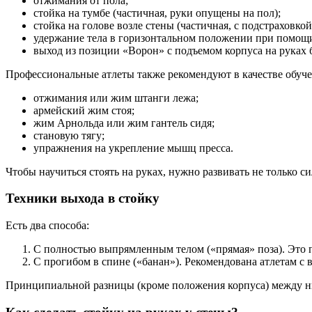
отжимания от пола;
стойка на тумбе (частичная, руки опущены на пол);
стойка на голове возле стены (частичная, с подстраховкой
удержание тела в горизонтальном положении при помощи
выход из позиции «Ворон» с подъемом корпуса на руках
Профессиональные атлеты также рекомендуют в качестве обуче
отжимания или жим штанги лежа;
армейский жим стоя;
жим Арнольда или жим гантель сидя;
становую тягу;
упражнения на укрепление мышц пресса.
Чтобы научиться стоять на руках, нужно развивать не только с
Техники выхода в стойку
Есть два способа:
С полностью выпрямленным телом («прямая» поза). Это п
С прогибом в спине («банан»). Рекомендована атлетам с в
Принципиальной разницы (кроме положения корпуса) между ним