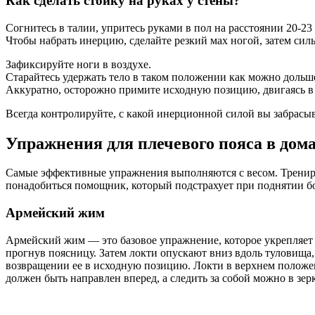
Как сделать стойку на руках у стены?
Согнитесь в талии, упритесь руками в пол на расстоянии 20-2
Чтобы набрать инерцию, сделайте резкий мах ногой, затем сил
Зафиксируйте ноги в воздухе.
Старайтесь удержать тело в таком положении как можно дольш
Аккуратно, осторожно примите исходную позицию, двигаясь в
Всегда контролируйте, с какой инерционной силой вы забрасыва
Упражнения для плечевого пояса в дом
Самые эффективные упражнения выполняются с весом. Трениров
понадобиться помощник, который подстрахует при поднятии бо
Армейский жим
Армейский жим — это базовое упражнение, которое укрепляет
прогнув поясницу. Затем локти опускают вниз вдоль туловища,
возвращении ее в исходную позицию. Локти в верхнем положени
должен быть направлен вперед, а следить за собой можно в зер