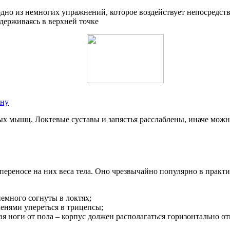
дно из немногих упражнений, которое воздействует непосредств
держиваясь в верхней точке
ену
евых мышц. Локтевые суставы и запястья расслаблены, иначе мож
переносе на них веса тела. Оно чрезвычайно популярно в практи
немного согнуты в локтях;
ленями упереться в трицепсы;
ая ноги от пола – корпус должен располагаться горизонтально о