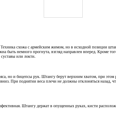
Техника схожа с армейским жимом, но в исходной позиции штан
жна быть немного прогнута, взгляд направлен вперед. Кроме то
 суставы или локти.
са, но и бицепсы рук. Штангу берут верхним хватом, при этом 
вниз. При поднятии веса плечи не должны отклоняться назад, что
эффективная. Штангу держат в опущенных руках, кисти располо