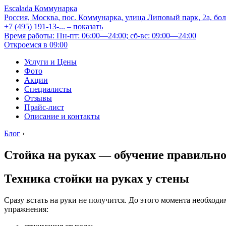
Escalada Коммунарка
Россия, Москва, пос. Коммунарка, улица Липовый парк, 2а, бо
+7 (495) 191-13-...
– показать
Время работы: Пн-пт: 06:00—24:00; сб-вс: 09:00—24:00
Откроемся в 09:00
Услуги и Цены
Фото
Акции
Специалисты
Отзывы
Прайс-лист
Описание и контакты
Блог
›
Стойка на руках — обучение правильно
Техника стойки на руках у стены
Сразу встать на руки не получится. До этого момента необход
упражнения: