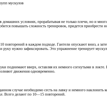
групп мускулов
в домашних условиях, прорабатывая не только плечи, но и мног
адобится повышать сложность тренировок, придется приобрести н
 10 повторений в каждом подходе. Гантели опускают вниз, а зат
и руку нужно зафиксировать. Это упражнение тренирует мускулы
руки поднимают вверх, оставляя их немного согнутыми в локте.
ыполняют движения одновременно.
данном случае необходимо сесть на лавку и немного наклонить к
ке. Всего делают по 10—15 повторений.