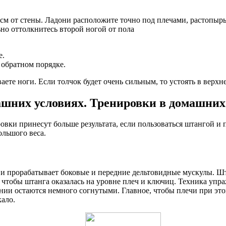
3 см от стены. Ладони расположите точно под плечами, растопыр
ьно оттолкнитесь второй ногой от пола
е.
 обратном порядке.
ете ноги. Если толчок будет очень сильным, то устоять в верхне
ашних условиях. Тренировки в домашних
ки принесут больше результата, если пользоваться штангой и п
льшого веса.
 и прорабатывает боковые и передние дельтовидные мускулы. Ш
 чтобы штанга оказалась на уровне плеч и ключиц. Техника упр
и остаются немного согнутыми. Главное, чтобы плечи при этом 
кало.