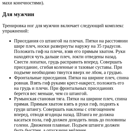
махи конечностями).
Для мужчин
Тренировка ног для мужчин включает следующий комплекс
упражнений:
Приседания со штангой на плечах. Пятки на расстоянии
шире плеч, носки развернуты наружу на 35 градусов.
Положить гиф на плечи, взяв его прямым хватом. Руки
находятся чуть дальше плеч, локти отведены назад.
Свести лопатки, грудь расправить вперед. Совершать
приседание, сгибая коленные и тазовые суставы. При
подъеме необходимо тянутся вверх не лбом, а грудью.
Фронтальные приседания. Пятки на ширине плеч, спина
ровная. Взять гиф руками крест-накрест, положить его
на грудь и плечи. При фронтальных приседаниях
берется вес меньше, чем со штангой.
Румынская становая тяга. Пятки на ширине плеч, спина
прямая. Прямым хватом взять в руки гиф, поднять к
груди штангу. Совершать наклоны с отягощением
вперед, отводя ягодицы назад. Штанга не должна
касаться пола, гиф должен доходить лишь до половины
голени. Движения плавные. Подъем штанги должен
быть быстрее, а опускание меlленее.