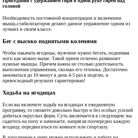
Приседания с удержанием гири в одной руке гирей над
головой
Необходимость постоянной концентрации и включении
мышц-стабилизаторов делают данное упражнение одним из
лучших в своем классе.
Бег с высоко поднятыми коленями
Чтобы накачать ягодицы, мужчине нужно бегать, поднимая
ноги как можно выше. Такой прием отлично разминает
нужные мышцы. Причем важна не столько длительность
выполнения упражнения, сколько его техника. Достаточно
заниматься до 10 минут в день 4-5 раз в неделю, и
превосходный результат гарантирован!
Ходьба на ягодицах
Если вы включите ходьбу на ягодицах в ежедневную
программу, то сможете довольно быстро и без особых усилий
добиться округлых форм. Суть заключается в следующем: вы
садитесь на попу и начинаете, напрягая поочередно каждую
ягодицу, передвигаться по комнате или спортзалу.
В дополнение к нему можно использовать и работу на