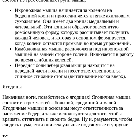
Икроножная мышца начинается за коленом на
бедренной кости и присоединяется к пятке ахилловым
сухожилием. Она имеет два конца: медиальный и
латеральный. Эти концы и образуют знаменитую
ромбовидную форму, которую рассчитывает получить
каждый человек, и которая в основном формируется,
когда колени остаются прямыми во время упражнений.
Камбаловидная мышца расположена под икроножной
мышцей на задней стороне голени. Включается в работу
во время сгибания коленей.
Передняя большеберцовая мышца находится на
передней части голени и несет ответственность за
спинное сгибание стопы (вытягивание носка вверх).
Ягодицы
Накачивая ноги, позаботьтесь о ягодицах! Ягодичная мышца
состоит из трех частей – большой, срединной и малой.
Ягодичные мышцы в основном несут ответственность за
растяжение бедер, а также используются для того, чтобы
вращать, оттягивать и сводить бедра. Ну и, разумеется, чтобы
сводить с ума, если они сексуальные подтянутые и упругие!