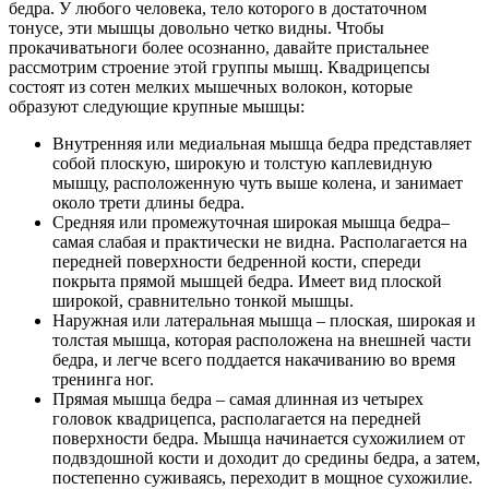
бедра. У любого человека, тело которого в достаточном
тонусе, эти мышцы довольно четко видны. Чтобы
прокачиватьноги более осознанно, давайте пристальнее
рассмотрим строение этой группы мышц. Квадрицепсы
состоят из сотен мелких мышечных волокон, которые
образуют следующие крупные мышцы:
Внутренняя или медиальная мышца бедра представляет
собой плоскую, широкую и толстую каплевидную
мышцу, расположенную чуть выше колена, и занимает
около трети длины бедра.
Средняя или промежуточная широкая мышца бедра–
самая слабая и практически не видна. Располагается на
передней поверхности бедренной кости, спереди
покрыта прямой мышцей бедра. Имеет вид плоской
широкой, сравнительно тонкой мышцы.
Наружная или латеральная мышца – плоская, широкая и
толстая мышца, которая расположена на внешней части
бедра, и легче всего поддается накачиванию во время
тренинга ног.
Прямая мышца бедра – самая длинная из четырех
головок квадрицепса, располагается на передней
поверхности бедра. Мышца начинается сухожилием от
подвздошной кости и доходит до средины бедра, а затем,
постепенно суживаясь, переходит в мощное сухожилие.