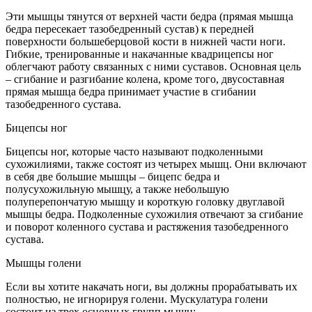
Эти мышцы тянутся от верхней части бедра (прямая мышца
бедра пересекает тазобедренный сустав) к передней
поверхности большеберцовой кости в нижней части ноги.
Гибкие, тренированные и накачанные квадрицепсы ног
облегчают работу связанных с ними суставов. Основная цель
– сгибание и разгибание колена, кроме того, двусоставная
прямая мышца бедра принимает участие в сгибании
тазобедренного сустава.
Бицепсы ног
Бицепсы ног, которые часто называют подколенными
сухожилиями, также состоят из четырех мышц. Они включают
в себя две большие мышцы – бицепс бедра и
полусухожильную мышцу, а также небольшую
полуперепончатую мышцу и короткую головку двуглавой
мышцы бедра. Подколенные сухожилия отвечают за сгибание
и поворот коленного сустава и растяжения тазобедренного
сустава.
Мышцы голени
Если вы хотите накачать ноги, вы должны прорабатывать их
полностью, не игнорируя голени. Мускулатура голени
состоит из трех основных групп мышц: