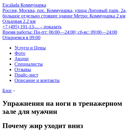
Escalada Коммунарка
Россия, Москва, пос. Коммунарка, улица Липовый парк, 2а,
большое отдельно стоящее здание
Метро:
Коммунарка
2 км
Ольховая
2.2 км
+7 (495) 191-13-...
– показать
Время работы: Пн-пт: 06:00—24:00; сб-вс: 09:00—24:00
Откроемся в 09:00
Услуги и Цены
Фото
Акции
Специалисты
Отзывы
Прайс-лист
Описание и контакты
Блог
›
Упражнения на ноги в тренажерном
зале для мужчин
Почему жир уходит вниз