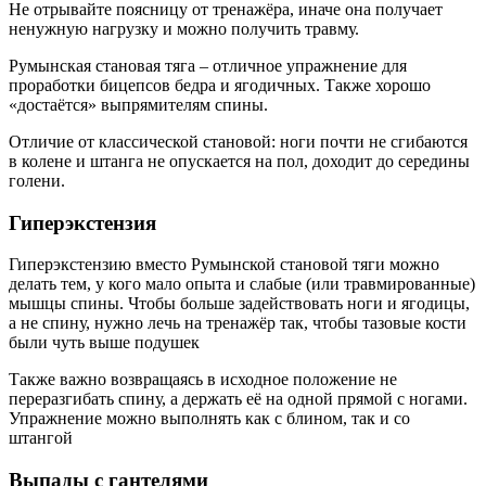
Не отрывайте поясницу от тренажёра, иначе она получает
ненужную нагрузку и можно получить травму.
Румынская становая тяга – отличное упражнение для
проработки бицепсов бедра и ягодичных. Также хорошо
«достаётся» выпрямителям спины.
Отличие от классической становой: ноги почти не сгибаются
в колене и штанга не опускается на пол, доходит до середины
голени.
Гиперэкстензия
Гиперэкстензию вместо Румынской становой тяги можно
делать тем, у кого мало опыта и слабые (или травмированные)
мышцы спины. Чтобы больше задействовать ноги и ягодицы,
а не спину, нужно лечь на тренажёр так, чтобы тазовые кости
были чуть выше подушек
Также важно возвращаясь в исходное положение не
переразгибать спину, а держать её на одной прямой с ногами.
Упражнение можно выполнять как с блином, так и со
штангой
Выпады с гантелями