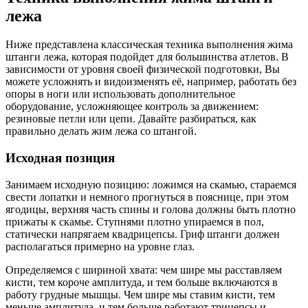
лежа
Ниже представлена классическая техника выполнения жима
штанги лежа, которая подойдет для большинства атлетов. В
зависимости от уровня своей физической подготовки, Вы
можете усложнять и видоизменять её, например, работать без
опоры в ноги или использовать дополнительное
оборудование, усложняющее контроль за движением:
резиновые петли или цепи. Давайте разбираться, как
правильно делать жим лежа со штангой.
Исходная позиция
Занимаем исходную позицию: ложимся на скамью, стараемся
свести лопатки и немного прогнуться в пояснице, при этом
ягодицы, верхняя часть спины и голова должны быть плотно
прижаты к скамье. Ступнями плотно упираемся в пол,
статически напрягаем квадрицепсы. Гриф штанги должен
располагаться примерно на уровне глаз.
Определяемся с шириной хвата: чем шире мы расставляем
кисти, тем короче амплитуда, и тем больше включаются в
работу грудные мышцы. Чем шире мы ставим кисти, тем
меньше амплитуда, и тем больше работают трицепсы и