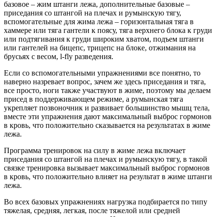
базовое – жим штанги лежа, дополнительные базовые –
приседания со штангой на плечах и румынскую тягу,
вспомогательные для жима лежа – горизонтальная тяга в
хаммере или тяга гантели к поясу, тяга верхнего блока к груди
или подтягивания к груди широким хватом, подъем штанги
или гантелей на бицепс, трицепс на блоке, отжимания на
брусьях с весом, l-fly разведения.
Если со вспомогательными упражнениями все понятно, то
наверно назревает вопрос, зачем же здесь приседания и тяга,
все просто, ноги также участвуют в жиме, поэтому мы делаем
присед в поддерживающем режиме, а румынская тяга
укрепляет позвоночник и развивает большинство мышц тела,
вместе эти упражнения дают максимальный выброс гормонов
в кровь, что положительно сказывается на результатах в жиме
лежа.
Программа тренировок на силу в жиме лежа включает
приседания со штангой на плечах и румынскую тягу, в такой
связке тренировка вызывает максимальный выброс гормонов
в кровь, что положительно влияет на результат в жиме штанги
лежа.
Во всех базовых упражнениях нагрузка подбирается по типу
тяжелая, средняя, легкая, после тяжелой или средней