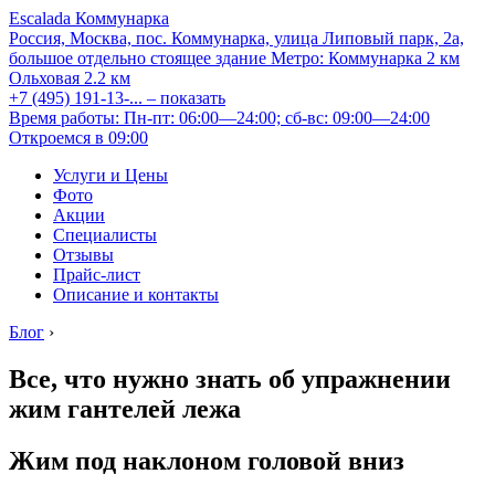
Escalada Коммунарка
Россия, Москва, пос. Коммунарка, улица Липовый парк, 2а,
большое отдельно стоящее здание
Метро:
Коммунарка
2 км
Ольховая
2.2 км
+7 (495) 191-13-...
– показать
Время работы: Пн-пт: 06:00—24:00; сб-вс: 09:00—24:00
Откроемся в 09:00
Услуги и Цены
Фото
Акции
Специалисты
Отзывы
Прайс-лист
Описание и контакты
Блог
›
Все, что нужно знать об упражнении
жим гантелей лежа
Жим под наклоном головой вниз