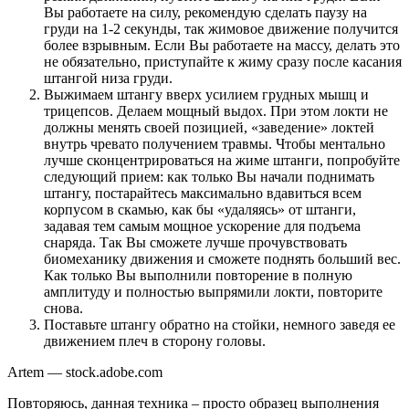
Вы работаете на силу, рекомендую сделать паузу на
груди на 1-2 секунды, так жимовое движение получится
более взрывным. Если Вы работаете на массу, делать это
не обязательно, приступайте к жиму сразу после касания
штангой низа груди.
Выжимаем штангу вверх усилием грудных мышц и
трицепсов. Делаем мощный выдох. При этом локти не
должны менять своей позицией, «заведение» локтей
внутрь чревато получением травмы. Чтобы ментально
лучше сконцентрироваться на жиме штанги, попробуйте
следующий прием: как только Вы начали поднимать
штангу, постарайтесь максимально вдавиться всем
корпусом в скамью, как бы «удаляясь» от штанги,
задавая тем самым мощное ускорение для подъема
снаряда. Так Вы сможете лучше прочувствовать
биомеханику движения и сможете поднять больший вес.
Как только Вы выполнили повторение в полную
амплитуду и полностью выпрямили локти, повторите
снова.
Поставьте штангу обратно на стойки, немного заведя ее
движением плеч в сторону головы.
Artem — stock.adobe.com
Повторяюсь, данная техника – просто образец выполнения