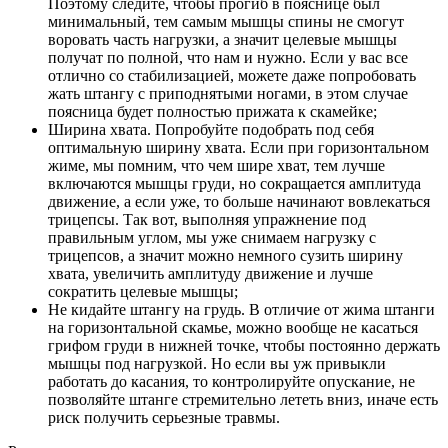
Поэтому следите, чтобы прогиб в пояснице был
минимальный, тем самым мышцы спины не смогут
воровать часть нагрузки, а значит целевые мышцы
получат по полной, что нам и нужно. Если у вас все
отлично со стабилизацией, можете даже попробовать
жать штангу с приподнятыми ногами, в этом случае
поясница будет полностью прижата к скамейке;
Ширина хвата. Попробуйте подобрать под себя
оптимальную ширину хвата. Если при горизонтальном
жиме, мы помним, что чем шире хват, тем лучше
включаются мышцы груди, но сокращается амплитуда
движение, а если уже, то больше начинают вовлекаться
трицепсы. Так вот, выполняя упражнение под
правильным углом, мы уже снимаем нагрузку с
трицепсов, а значит можно немного сузить ширину
хвата, увеличить амплитуду движение и лучше
сократить целевые мышцы;
Не кидайте штангу на грудь. В отличие от жима штанги
на горизонтальной скамье, можно вообще не касаться
грифом груди в нижней точке, чтобы постоянно держать
мышцы под нагрузкой. Но если вы уж привыкли
работать до касания, то контролируйте опускание, не
позволяйте штанге стремительно лететь вниз, иначе есть
риск получить серьезные травмы.