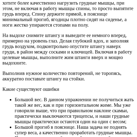
хотите более качественно нагрузить грудные мышцы, при
этом, не включая в работу мышцы спины, то просто выпятите
грудь вперед. Спину держите прямой, в пояснице
минимальный прогиб, ягодицы плотно сидят на сиденье, а
ноги жестко упираются стопами на полу.
На выдохе снимите штангу и выведите ее немного вперед,
примерно на уровень глаз. Делая глубокий вдох, и заполняя
грудь воздухом, подконтрольно опустите штангу наверх
груди, в район между сосками и ключицей. Включая в работу
целевые мышцы, выполните жим штанги вверх и мощно
выдохните.
Выполнив нужное количество повторений, не торопясь,
аккуратно поставьте штангу на стойки.
Какие существуют ошибки
Большой вес. В данном упражнении не получиться жать
такой же вес, как и при горизонтальном жиме. Мы уже
говорили выше, что при правильном наклоне скамьи,
практически выключаются трицепсы, и наши грудные
мышцы практически остаются один на один с весом;
Большой прогиб в пояснице. Наша задача не поднять
супер веса, а качественно проработать грудные мышцы.