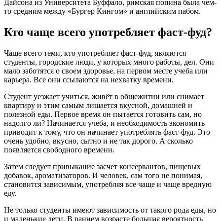
Дайсона из Университета Буффало, римская попина была чем-
то средним между «Бургер Кингом» и английским пабом.
Кто чаще всего употребляет фаст-фуд?
Чаще всего теми, кто употребляет фаст-фуд, являются
студенты, городские люди, у которых много работы, дел. Они
мало заботятся о своем здоровье, на первом месте учеба или
карьера. Все они ссылаются на нехватку времени.
Студент уезжает учиться, живёт в общежитии или снимает
квартиру и этим самым лишается вкусной, домашней и
полезной еды. Первое время он пытается готовить сам, но
надолго ли? Начинается учеба, и необходимость экономить
приводит к тому, что он начинает употреблять фаст-фуд. Это
очень удобно, вкусно, сытно и не так дорого. А сколько
появляется свободного времени.
Затем следует привыкание засчет консервантов, пищевых
добавок, ароматизаторов. И человек, сам того не понимая,
становится зависимым, употребляя все чаще и чаще вредную
еду.
Не только студенты имеют зависимость от такого рода еды, но
и маленькие дети. В раннем возрасте большая вероятность