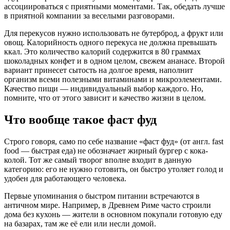
ассоциироваться с приятными моментами. Так, обедать лучше
в приятной компании за веселыми разговорами.
Для перекусов нужно использовать не бутерброд, а фрукт или
овощ. Калорийность одного перекуса не должна превышать
ккал. Это количество калорий содержится в 80 граммах
шоколадных конфет и в одном целом, свежем ананасе. Второй
вариант принесет сытость на долгое время, наполнит
организм всеми полезными витаминами и микроэлементами.
Качество пищи — индивидуальный выбор каждого. Но,
помните, что от этого зависит и качество жизни в целом.
Что вообще такое фаст фуд
Строго говоря, само по себе название «фаст фуд» (от англ. fast
food — быстрая еда) не обозначает жирный бургер с кока-
колой. Тот же самый творог вполне входит в данную
категорию: его не нужно готовить, он быстро утоляет голод и
удобен для работающего человека.
Первые упоминания о быстром питании встречаются в
античном мире. Например, в Древнем Риме часто строили
дома без кухонь — жители в основном покупали готовую еду
на базарах, там же её ели или несли домой.