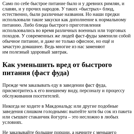
Само по себе быстрое питание было и у древних римлян, и
славян, и у прочих народов. У таких «быстрых» блюд,
естественно, были различные названия. Но наши предки
использовали такие закуски как дополнение к нормальному
питанию. Либо блюда быстрого приготовления
использовались во время различных военных или торговых
походов. У современных же людей фаст-фуды заменили собой
обычное питание, и даже не только офисное, но ещё и
зачастую домашнее. Ведь многие из нас заменяют
им полезный здоровый завтрак.
Как уменьшить вред от быстрого
питания (фаст фуда)
Прежде чем заказывать еду в заведении фаст фуда,
присмотритесь к его внешнему виду, персоналу и процессу
обслуживания посетителей.
Никогда не ходите в Макдональдс или другие подобные
заведения слишком голодными: выпейте хотя бы сок из пакета
или съешьте стаканчик йогурта – это несложно в любых
условиях.
Не заказывайте большие порции, а начните с меньшего