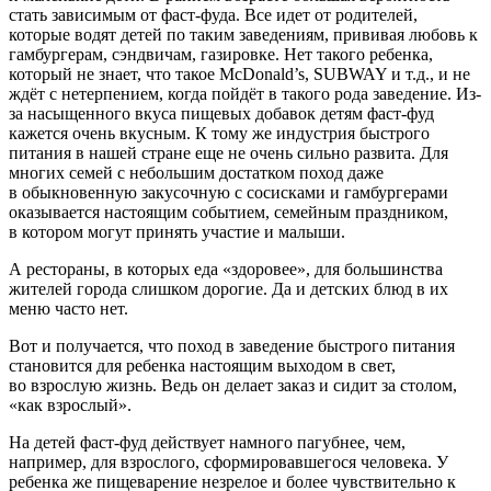
стать зависимым от фаст-фуда. Все идет от родителей,
которые водят детей по таким заведениям, прививая любовь к
гамбургерам, сэндвичам, газировке. Нет такого ребенка,
который не знает, что такое McDonald’s, SUBWAY и т.д., и не
ждёт с нетерпением, когда пойдёт в такого рода заведение. Из-
за насыщенного вкуса пищевых добавок детям фаст-фуд
кажется очень вкусным. К тому же индустрия быстрого
питания в нашей стране еще не очень сильно развита. Для
многих семей с небольшим достатком поход даже
в обыкновенную закусочную с сосисками и гамбургерами
оказывается настоящим событием, семейным праздником,
в котором могут принять участие и малыши.
А рестораны, в которых еда «здоровее», для большинства
жителей города слишком дорогие. Да и детских блюд в их
меню часто нет.
Вот и получается, что поход в заведение быстрого питания
становится для ребенка настоящим выходом в свет,
во взрослую жизнь. Ведь он делает заказ и сидит за столом,
«как взрослый».
На детей фаст-фуд действует намного пагубнее, чем,
например, для взрослого, сформировавшегося человека. У
ребенка же пищеварение незрелое и более чувствительно к