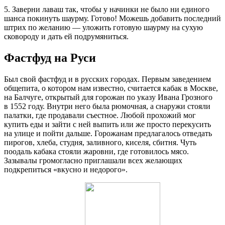
5. Заверни лаваш так, чтобы у начинки не было ни единого
шанса покинуть шаурму. Готово! Можешь добавить последний
штрих по желанию — уложить готовую шаурму на сухую
сковороду и дать ей подрумяниться.
Фастфуд на Руси
Был свой фастфуд и в русских городах. Первым заведением
общепита, о котором нам известно, считается кабак в Москве,
на Балчуге, открытый для горожан по указу Ивана Грозного
в 1552 году. Внутри него была рюмочная, а снаружи стояли
палатки, где продавали съестное. Любой прохожий мог
купить еды и зайти с ней выпить или же просто перекусить
на улице и пойти дальше. Горожанам предлагалось отведать
пирогов, хлеба, студня, заливного, киселя, сбитня. Чуть
поодаль кабака стояли жаровни, где готовилось мясо.
Зазывалы громогласно приглашали всех желающих
подкрепиться «вкусно и недорого».