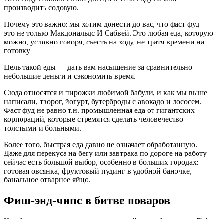
производить содовую.
Почему это важно: мы хотим донести до вас, что фаст фуд —
это не только Макдональдс И Сабвей. Это любая еда, которую
можно, условно говоря, съесть на ходу, не тратя времени на
готовку
Цель такой еды — дать вам насыщение за сравнительно
небольшие деньги и сэкономить время.
Сюда относятся и пирожки любимой бабули, и как мы выше
написали, творог, йогурт, бутерброды с авокадо и лососем.
Фаст фуд не равно т.н. промышленная еда от гигантских
корпораций, которые стремятся сделать человечество
толстыми и больными.
Более того, быстрая еда давно не означает обработанную.
Даже для перекуса на бегу или завтрака по дороге на работу
сейчас есть большой выбор, особенно в больших городах:
готовая овсянка, фруктовый пудинг в удобной баночке,
банальное отварное яйцо.
Фиш-энд-чипс в битве поваров