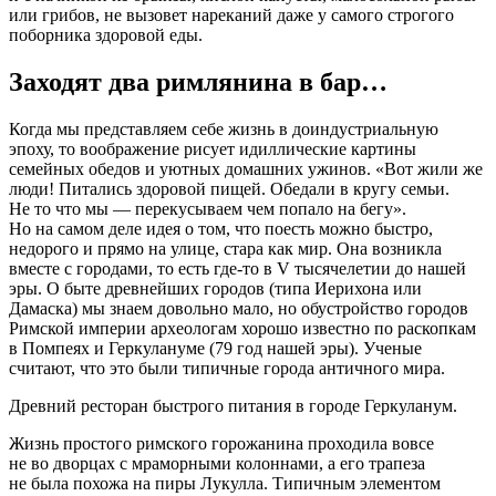
или грибов, не вызовет нареканий даже у самого строгого
поборника здоровой еды.
Заходят два римлянина в бар…
Когда мы представляем себе жизнь в доиндустриальную
эпоху, то воображение рисует идиллические картины
семейных обедов и уютных домашних ужинов. «Вот жили же
люди! Питались здоровой пищей. Обедали в кругу семьи.
Не то что мы — перекусываем чем попало на бегу».
Но на самом деле идея о том, что поесть можно быстро,
недорого и прямо на улице, стара как мир. Она возникла
вместе с городами, то есть где-то в V тысячелетии до нашей
эры. О быте древнейших городов (типа Иерихона или
Дамаска) мы знаем довольно мало, но обустройство городов
Римской империи археологам хорошо известно по раскопкам
в Помпеях и Геркулануме (79 год нашей эры). Ученые
считают, что это были типичные города античного мира.
Древний ресторан быстрого питания в городе Геркуланум.
Жизнь простого римского горожанина проходила вовсе
не во дворцах с мраморными колоннами, а его трапеза
не была похожа на пиры Лукулла. Типичным элементом