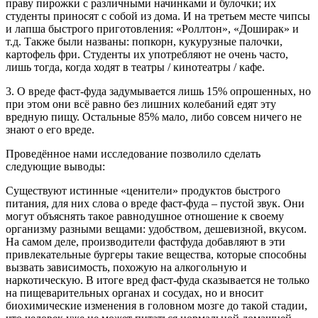
праву пирожки с различными начинками и булочки; их
студенты приносят с собой из дома. И на третьем месте чипсы
и лапша быстрого приготовления: «Роллтон», «Доширак» и
т.д. Также были названы: попкорн, кукурузные палочки,
картофель фри. Студенты их употребляют не очень часто,
лишь тогда, когда ходят в театры / кинотеатры / кафе.
3. О вреде фаст-фуда задумывается лишь 15% опрошенных, но
при этом они всё равно без лишних колебаний едят эту
вредную пищу. Остальные 85% мало, либо совсем ничего не
знают о его вреде.
Проведённое нами исследование позволило сделать
следующие выводы:
Существуют истинные «ценители» продуктов быстрого
питания, для них слова о вреде фаст-фуда – пустой звук. Они
могут объяснять такое равнодушное отношение к своему
организму разными вещами: удобством, дешевизной, вкусом.
На самом деле, производители фастфуда добавляют в эти
привлекательные бургеры такие вещества, которые способны
вызвать зависимость, похожую на алкогольную и
наркотическую. В итоге вред фаст-фуда сказывается не только
на пищеварительных органах и сосудах, но и вносит
биохимические изменения в головном мозге до такой стадии,