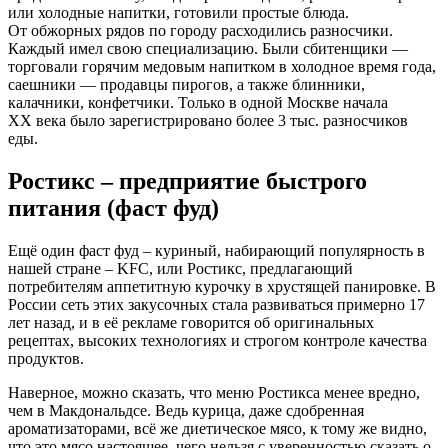
или холодные напитки, готовили простые блюда.
От обжорных рядов по городу расходились разносчики.
Каждый имел свою специализацию. Были сбитенщики —
торговали горячим медовым напитком в холодное время года,
саешники — продавцы пирогов, а также блинники,
калачники, конфетчики. Только в одной Москве начала
XX века было зарегистрировано более 3 тыс. разносчиков
еды.
Ростикс – предприятие быстрого
питания (фаст фуд)
Ещё один фаст фуд – куриный, набирающий популярность в
нашей стране – KFC, или Ростикс, предлагающий
потребителям аппетитную курочку в хрустящей панировке. В
России сеть этих закусочных стала развиваться примерно 17
лет назад, и в её рекламе говорится об оригинальных
рецептах, высоких технологиях и строгом контроле качества
продуктов.
Наверное, можно сказать, что меню Ростикса менее вредно,
чем в Макдональдсе. Ведь курица, даже сдобренная
ароматизаторами, всё же диетическое мясо, к тому же видно,
что это мясо настоящее, чего нельзя с уверенностью сказать о