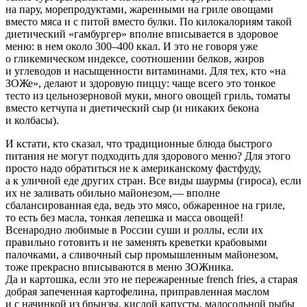
на пару, морепродуктами, жаренными на гриле овощами
вместо мяса и с питой вместо булки. По килокалориям такой
диетический «гамбургер» вполне вписывается в здоровое
меню: в нем около 300–400 ккал. И это не говоря уже
о гликемическом индексе, соотношении белков, жиров
и углеводов и насыщенности витаминами. Для тех, кто «на
ЗОЖе», делают и здоровую пиццу: чаще всего это тонкое
тесто из цельнозерновой муки, много овощей гриль, томаты
вместо кетчупа и диетический сыр (и никаких бекона
и колбасы).
И кстати, кто сказал, что традиционные блюда быстрого
питания не могут подходить для здорового меню? Для этого
просто надо обратиться не к американскому фастфуду,
а к уличной еде других стран. Все виды шаурмы (гироса), если
их не заливать обильно майонезом, — вполне
сбалансированная еда, ведь это мясо, обжаренное на гриле,
то есть без масла, тонкая лепешка и масса овощей!
Всенародно любимые в России суши и роллы, если их
правильно готовить и не заменять креветки крабовыми
палочками, а сливочный сыр промышленным майонезом,
тоже прекрасно вписываются в меню ЗОЖника.
Да и картошка, если это не пережаренные french fries, а старая
добрая запеченная картофелина, приправленная маслом
и с начинкой из брынзы, кислой капусты, малосольной рыбы