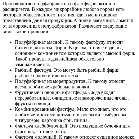
Производство полуфабрикатов и фастфудов активно
расширяется. В каждом микрорайоне любого города есть
ресторан общественного питания, где в меню широко
представлена данная продукция. А полки магазинов ломятся
от замороженных полуфабрикатов. Различают следующие
виды такой провизии:
Полуфабрикат мясной. К такому фастфуду относят
биточки, котлеты, фарш. В целом, это все изделия,
основным компонентом которых является мясной фарш.
Такой продукт в дальнейшем обязательно
замораживается.
Рыбный фастфуд. Это могут быть рыбный фарш,
рыбные палочки или котлеты.
Полуфабрикат из морепродуктов. К такому относят
всеми любимые крабовые палочки.
Фруктовые и овощные фастфуды. Сюда входят
переработанные, очищенные и замороженные ягоды,
фрукты и овощи.
Комбинированный фастфуд. Мало кто знает, что это
любимые многими детьми и взрослыми гамбургеры,
чизбургеры, картошка фри, пицца.
Фастфуд хлебобулочный. Это воздушные булочки для
бургеров, готовое тесто.
Фастфуд молочный. К такому относят сушенное молоко,