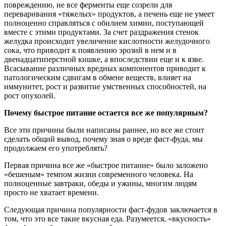
повреждению, не все ферменты еще созрели для
переваривания «тяжелых» продуктов, а печень еще не умеет
полноценно справляться с обилием химии, поступающей
вместе с этими продуктами. За счет раздражения стенок
желудка происходит увеличение кислотности желудочного
сока, что приводит к появлению эрозий в нем и в
двенадцатиперстной кишке, а впоследствии еще и к язве.
Всасывание различных вредных компонентов приводит к
патологическим сдвигам в обмене веществ, влияет на
иммунитет, рост и развитие умственных способностей, на
рост опухолей.
Почему быстрое питание остается все же популярным?
Все эти причины были написаны раннее, но все же стоит
сделать общий вывод, почему зная о вреде фаст-фуда, мы
продолжаем его употреблять?
Первая причина все же «быстрое питание» было заложено
«бешеным» темпом жизни современного человека. На
полноценные завтраки, обеды и ужины, многим людям
просто не хватает времени.
Следующая причина популярности фаст-фудов заключается в
том, что это все такие вкусная еда. Разумеется, «вкусность»