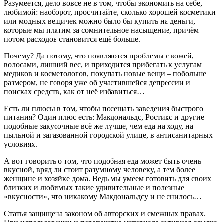
Разумеется, дело вовсе не в том, чтобы экономить на себе,
любимой: наоборот, просчитайте, сколько хорошей косметики
или модных вещичек можно было бы купить на деньги,
которые мы платим за сомнительное насыщение, причём
потом расходов становится ещё больше.
Почему? Да потому, что появляются проблемы с кожей,
волосами, лишний вес, и приходится прибегать к услугам
медиков и косметологов, покупать новые вещи – побольше
размером, не говоря уже об участившейся депрессии и
поисках средств, как от неё избавиться…
Есть ли плюсы в том, чтобы посещать заведения быстрого
питания? Один плюс есть: Макдональдс, Ростикс и другие
подобные закусочные всё же лучше, чем еда на ходу, на
пыльной и загазованной городской улице, в антисанитарных
условиях.
А вот говорить о том, что подобная еда может быть очень
вкусной, вряд ли стоит разумному человеку, а тем более
женщине и хозяйке дома. Ведь мы умеем готовить для своих
близких и любимых такие удивительные и полезные
«вкусности», что никакому Макдональдсу и не снилось…
Статья защищена законом об авторских и смежных правах.