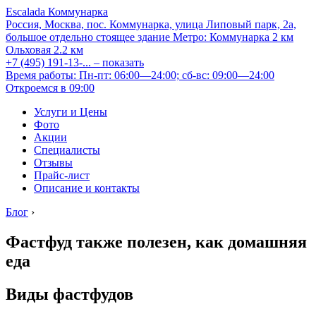
Escalada Коммунарка
Россия, Москва, пос. Коммунарка, улица Липовый парк, 2а,
большое отдельно стоящее здание
Метро:
Коммунарка
2 км
Ольховая
2.2 км
+7 (495) 191-13-...
– показать
Время работы: Пн-пт: 06:00—24:00; сб-вс: 09:00—24:00
Откроемся в 09:00
Услуги и Цены
Фото
Акции
Специалисты
Отзывы
Прайс-лист
Описание и контакты
Блог
›
Фастфуд также полезен, как домашняя
еда
Виды фастфудов