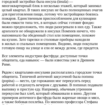
городской застройки была инсула (insula) —
многоквартирный блок в несколько этажей, который занимал
целый квартал. В таких инсулах не было полноценных очагов
для приготовления пищи, потому что застройщики боялись
пожаров. Единственным приспособлением для кулинарии
были емкости типа тех, в которых сейчас готовят фондю:
можно предположить, что люди разогревали в них еду. Также
археологи не обнаружили в инсулах Помпеев ничего, что
напоминало бы обеденный стол или помещение, похожее
на кухню. Зато тарелки и столовые приборы находили
в жилых и спальных помещениях. Видимо, люди покупали
готовую пищу на улице и ели ее между делом, где придется.
Все элементы индустрии фастфуда: доступные точки
общепита, еда навынос — были известны уже в Древнем
Риме.
Рядом с кварталами-инсулами располагались городские точки
общепита. Типичной античной закусочной была попина
(popina) — место, где горожанин мог перекусить перед
работой и отдохнуть вечером с друзьями. В попинах подавали
выпивку и простую еду. Например, обычным утренним
перекусом был хлеб, который обмакивали в вино. Другим
примером античного фастфуда были жареные овощи и мясо,
а также бобовая похлебка. По мнению профессора Стефана