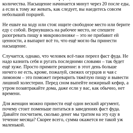
количества. Насыщение начинается минут через 20 после еды,
а если к тому же жевать, как следует, вы наедитесь совсем
небольшой порцией.
Не ешьте на ходу или стоя: ищите свободное место или берите
еду с собой. Вернувшись на рабочее место, не спешите
разогревать пищу в микроволновке – это не прибавит ей
ценности, а выпарит всё то, что ещё могло бы принести
насыщение.
Случается, однако, что человек всё-таки переел фаст фуда. Не
надо казнить себя и ругать последними словами – так будет
ещё хуже. Просто примите решение: в этот день больше
ничего не есть, кроме, пожалуй, свежих огурцов и чая с
лимоном – это поможет переварить тяжёлую пищу и вывести
лишний холестерин. Перед сном выпейте нежирный кефир, а
утром позавтракайте дома, даже если у вас, как обычно, нет
времени.
Для женщин можно привести ещё один веский аргумент,
почему стоит поменьше питаться в заведениях фаст фуда.
Давайте посчитаем, сколько денег мы тратим на эту еду в
течение месяца? Скорее всего, сумма окажется не такой уж
маленькой.