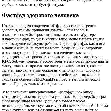
что человек уже не может питаться нормальной домашней
едой, так как мозг требует фастфуда.
Фастфуд здорового человека
Но так ли вреден современный фастфуд с точки зрения
здоровья, как мы привыкли думать? Если говорить
о классическом быстром питании, то есть о гамбургере
и картошке фри, то диетическим такое меню назвать трудно,
так что лучше не злоупотреблять. Однако фастфуд, как и все
в нашей жизни, не стоит на месте. Мода на ЗОЖ затронула
и эту индустрию. Прежде всего изменения коснулись
традиционных игроков, таких как McDonald’s, Burger King,
KFC, Subway. Сейчас в ассортименте этих сетей можно найти
массу полезных продуктов: овсяную кашу, омлеты, свежие
салаты, закуски в виде морковных палочек или яблочных
долек. Звучит сенсационно, но вы действительно можете
сходить в обычный McDonald’s и поесть там диетической
пищи. Правда, мало кто так делает.
Зато появились альтернативные «фастфудные» блюда,
которые сделаны по здоровым рецептам. Например, бургеры
с обезжиренным мясом, цельнозерновым хлебом,
низкокалорийными соусами и массой свежих овощей. Иногда
такие бургеры делают с начинкой из тофу, рыбным филе