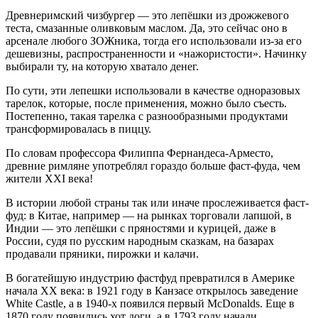
Древнеримский чизбургер — это лепёшки из дрожжевого
теста, смазанные оливковым маслом. Да, это сейчас оно в
арсенале любого ЗОЖника, тогда его использовали из-за его
дешевизны, распространенности и «нажористости». Начинку
выбирали ту, на которую хватало денег.
По сути, эти лепешки использовали в качестве одноразовых
тарелок, которые, после применения, можно было съесть.
Постепенно, такая тарелка с разнообразными продуктами
трансформировалась в пиццу.
По словам профессора Филиппа Фернандеса-Арместо,
древние римляне употреблял гораздо больше фаст-фуда, чем
жители XXI века!
В истории любой страны так или иначе прослеживается фаст-
фуд: в Китае, например — на рынках торговали лапшой, в
Индии — это лепёшки с пряностями и курицей, даже в
России, судя по русским народным сказкам, на базарах
продавали пряники, пирожки и калачи.
В богатейшую индустрию фастфуд превратился в Америке
начала XX века: в 1921 году в Канзасе открылось заведение
White Castle, а в 1940-х появился первый McDonalds. Еще в
1870 году появились хот доги, а в 1793 году начали