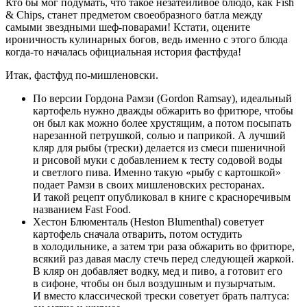
Кто бы мог подумать, что такое незатейливое блюдо, как Fish
& Chips, станет предметом своеобразного батла между
самыми звездными шеф-поварами! Кстати, оцените
ироничность кулинарных богов, ведь именно с этого блюда
когда-то началась официальная история фастфуда!
Итак, фастфуд по-мишленовски.
По версии Гордона Рамзи (Gordon Ramsay), идеальный
картофель нужно дважды обжарить во фритюре, чтобы
он был как можно более хрустящим, а потом посыпать
нарезанной петрушкой, солью и паприкой. А лучший
кляр для рыбы (трески) делается из смеси пшеничной
и рисовой муки с добавлением к тесту содовой воды
и светлого пива. Именно такую «рыбу с картошкой»
подает Рамзи в своих мишленовских ресторанах.
И такой рецепт опубликовал в книге с красноречивым
названием Fast Food.
Хестон Блюменталь (Heston Blumenthal) советует
картофель сначала отварить, потом остудить
в холодильнике, а затем три раза обжарить во фритюре,
всякий раз давая маслу стечь перед следующей жаркой.
В кляр он добавляет водку, мед и пиво, а готовит его
в сифоне, чтобы он был воздушным и пузырчатым.
И вместо классической трески советует брать палтуса: