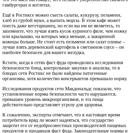
гамбургерах и котлетах.
Ещё в Ростиксе можно съесть салаты, кукурузу, пельмени,
хлеб из грубой муки, а выпить морсы. В этом кафе может
поесть даже вегетарианец, но если вы им не являетесь, то
запомните, что лучше взять кусок куриного филе, чем ножку
или крылышко, на которых мяса меньше, а зажаренной
кожицы больше. Не стоит есть пельмени или салат оливье –
лучше взять деревенский картофель в сметанном соусе – он
наиболее безопасен для вашего желудка.
Кстати, когда в сетях фаст фуда проводились исследования
безопасности блюд, контрольные закупки и анализы, то в
блюдах сети Ростикс не были найдены патогенные
организмы, хотя количество консервантов превышало норму.
Исследования продуктов сети Макдональдс показали, что
установленные нормы безопасности часто нарушаются,
превышен уровень микроорганизмов, и эта пища
действительно представляет угрозу для здоровья.
К сожалению, эксперты отмечают, что в настоящее время
потребитель вряд ли может надеяться, что государство
защитит его от недобросовестных производителей пищевых
продуктов и продавцов фаст фуда. Законодательные нормы и