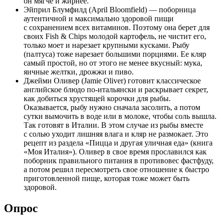
он мягче и жирнее.
Эйприл Блумфилд (April Bloomfield) — поборница
аутентичной и максимально здоровой пищи
с сохранением всех витаминов. Поэтому она берет для
своих Fish & Chips молодой картофель, не чистит его,
только моет и нарезает крупными кусками. Рыбу
(палтуса) тоже нарезает большими порциями. Ее кляр
самый простой, но от этого не менее вкусный: мука,
яичные желтки, дрожжи и пиво.
Джейми Оливер (Jamie Oliver) готовит классическое
английское блюдо по-итальянски и раскрывает секрет,
как добиться хрустящей корочки для рыбы.
Оказывается, рыбу нужно сначала засолить, а потом
сутки вымочить в воде или в молоке, чтобы соль вышла.
Так готовят в Италии. В этом случае из рыбы вместе
с солью уходит лишняя влага и кляр не размокает. Это
рецепт из раздела «Пицца и другая уличная еда» (книга
«Моя Италия»). Оливер в свое время прославился как
поборник правильного питания в противовес фастфуду,
а потом решил пересмотреть свое отношение к быстро
приготовленной пище, которая тоже может быть
здоровой.
Опрос