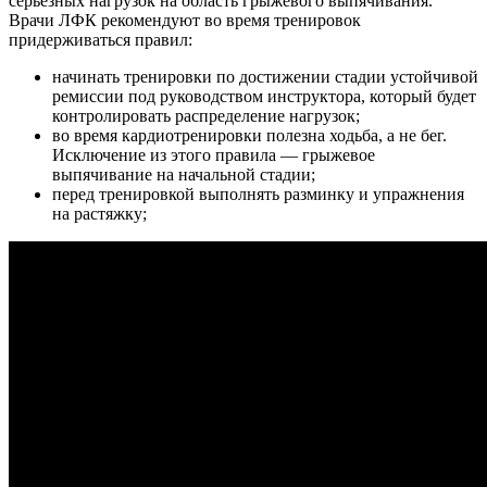
серьезных нагрузок на область грыжевого выпячивания.
Врачи ЛФК рекомендуют во время тренировок
придерживаться правил:
начинать тренировки по достижении стадии устойчивой
ремиссии под руководством инструктора, который будет
контролировать распределение нагрузок;
во время кардиотренировки полезна ходьба, а не бег.
Исключение из этого правила — грыжевое
выпячивание на начальной стадии;
перед тренировкой выполнять разминку и упражнения
на растяжку;