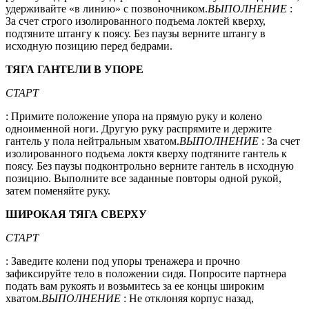
удерживайте «в линию» с позвоночником.
ВЫПОЛНЕНИЕ
:
За счет строго изолированного подъема локтей кверху,
подтяните штангу к поясу. Без паузы верните штангу в
исходную позицию перед бедрами.
ТЯГА ГАНТЕЛИ В УПОРЕ
СТАРТ
: Примите положение упора на прямую руку и колено
одноименной ноги. Другую руку распрямите и держите
гантель у пола нейтральным хватом.
ВЫПОЛНЕНИЕ
: За счет
изолированного подъема локтя кверху подтяните гантель к
поясу. Без паузы подконтрольно верните гантель в исходную
позицию. Выполните все заданные повторы одной рукой,
затем поменяйте руку.
ШИРОКАЯ ТЯГА СВЕРХУ
СТАРТ
: Заведите колени под упоры тренажера и прочно
зафиксируйте тело в положении сидя. Попросите партнера
подать вам рукоять и возьмитесь за ее концы широким
хватом.
ВЫПОЛНЕНИЕ
: Не отклоняя корпус назад,