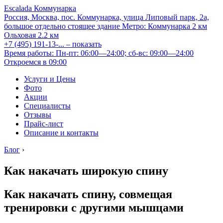
Escalada Коммунарка
Россия, Москва, пос. Коммунарка, улица Липовый парк, 2а,
большое отдельно стоящее здание
Метро:
Коммунарка
2 км
Ольховая
2.2 км
+7 (495) 191-13-...
– показать
Время работы: Пн-пт: 06:00—24:00; сб-вс: 09:00—24:00
Откроемся в 09:00
Услуги и Цены
Фото
Акции
Специалисты
Отзывы
Прайс-лист
Описание и контакты
Блог
›
Как накачать широкую спину
Как накачать спину, совмещая
тренировки с другими мышцами