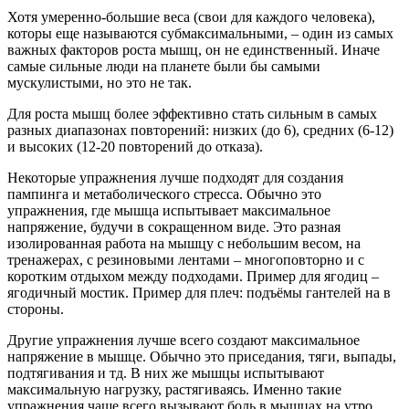
Хотя умеренно-большие веса (свои для каждого человека),
которы еще называются субмаксимальными, – один из самых
важных факторов роста мышц, он не единственный. Иначе
самые сильные люди на планете были бы самыми
мускулистыми, но это не так.
Для роста мышц более эффективно стать сильным в самых
разных диапазонах повторений: низких (до 6), средних (6-12)
и высоких (12-20 повторений до отказа).
Некоторые упражнения лучше подходят для создания
пампинга и метаболического стресса. Обычно это
упражнения, где мышца испытывает максимальное
напряжение, будучи в сокращенном виде. Это разная
изолированная работа на мышцу с небольшим весом, на
тренажерах, с резиновыми лентами – многоповторно и с
коротким отдыхом между подходами. Пример для ягодиц –
ягодичный мостик. Пример для плеч: подъёмы гантелей на в
стороны.
Другие упражнения лучше всего создают максимальное
напряжение в мышце. Обычно это приседания, тяги, выпады,
подтягивания и тд. В них же мышцы испытывают
максимальную нагрузку, растягиваясь. Именно такие
упражнения чаще всего вызывают боль в мышцах на утро.