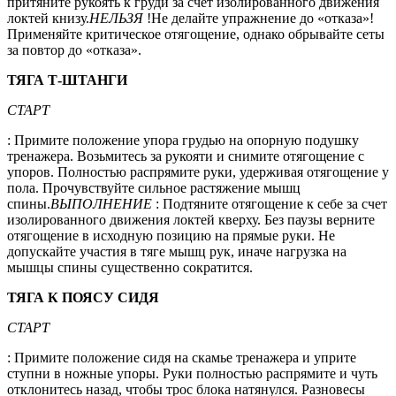
притяните рукоять к груди за счет изолированного движения
локтей книзу.
НЕЛЬЗЯ
!Не делайте упражнение до «отказа»!
Применяйте критическое отягощение, однако обрывайте сеты
за повтор до «отказа».
ТЯГА Т-ШТАНГИ
СТАРТ
: Примите положение упора грудью на опорную подушку
тренажера. Возьмитесь за рукояти и снимите отягощение с
упоров. Полностью распрямите руки, удерживая отягощение у
пола. Прочувствуйте сильное растяжение мышц
спины.
ВЫПОЛНЕНИЕ
: Подтяните отягощение к себе за счет
изолированного движения локтей кверху. Без паузы верните
отягощение в исходную позицию на прямые руки. Не
допускайте участия в тяге мышц рук, иначе нагрузка на
мышцы спины существенно сократится.
ТЯГА К ПОЯСУ СИДЯ
СТАРТ
: Примите положение сидя на скамье тренажера и уприте
ступни в ножные упоры. Руки полностью распрямите и чуть
отклонитесь назад, чтобы трос блока натянулся. Разновесы