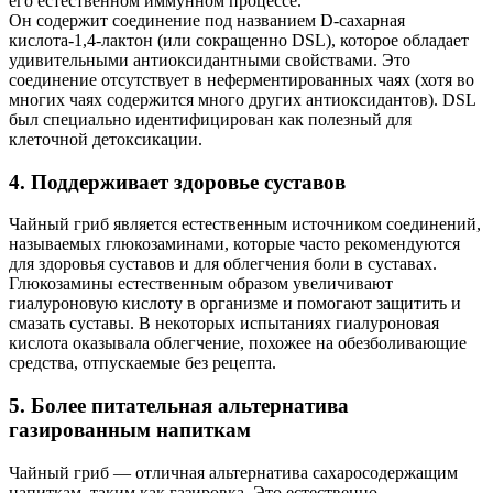
его естественном иммунном процессе.
Он содержит соединение под названием D-сахарная
кислота-1,4-лактон (или сокращенно DSL), которое обладает
удивительными антиоксидантными свойствами. Это
соединение отсутствует в неферментированных чаях (хотя во
многих чаях содержится много других антиоксидантов). DSL
был специально идентифицирован как полезный для
клеточной детоксикации.
4. Поддерживает здоровье суставов
Чайный гриб является естественным источником соединений,
называемых глюкозаминами, которые часто рекомендуются
для здоровья суставов и для облегчения боли в суставах.
Глюкозамины естественным образом увеличивают
гиалуроновую кислоту в организме и помогают защитить и
смазать суставы. В некоторых испытаниях гиалуроновая
кислота оказывала облегчение, похожее на обезболивающие
средства, отпускаемые без рецепта.
5. Более питательная альтернатива
газированным напиткам
Чайный гриб — отличная альтернатива сахаросодержащим
напиткам, таким как газировка. Это естественно