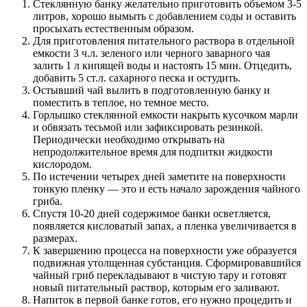
Стеклянную банку желательно приготовить объемом 3-5
литров, хорошо вымыть с добавлением соды и оставить
просыхать естественным образом.
Для приготовления питательного раствора в отдельной
емкости 3 ч.л. зеленого или черного заварного чая
залить 1 л кипящей воды и настоять 15 мин. Отцедить,
добавить 5 ст.л. сахарного песка и остудить.
Остывший чай вылить в подготовленную банку и
поместить в теплое, но темное место.
Горлышко стеклянной емкости накрыть кусочком марли
и обвязать тесьмой или зафиксировать резинкой.
Периодически необходимо открывать на
непродолжительное время для подпитки жидкости
кислородом.
По истечении четырех дней заметите на поверхности
тонкую пленку — это и есть начало зарождения чайного
гриба.
Спустя 10-20 дней содержимое банки осветляется,
появляется кисловатый запах, а пленка увеличивается в
размерах.
К завершению процесса на поверхности уже образуется
подвижная утолщенная субстанция. Сформировавшийся
чайный гриб перекладывают в чистую тару и готовят
новый питательный раствор, которым его заливают.
Напиток в первой банке готов, его нужно процедить и