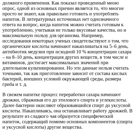
должного применения. Как показал проведенный мною
опрос, одной из основных причин является то, что многие
просто не знают, как правильно готовить и употреблять
напиток. В литературных источниках нет однозначного
ответа на вопрос, когда напиток можно считать готовым к
употреблению, учитывая не только вкусовые качества, но и
максимальную пользу для организма. Например,
исследования некоторых ученых свидетельствуют о том, что
органические кислоты начинают накапливаться на 5–6 день,
антибиотик медузин при исходной 10 % концентрации сахара
– на 8–10 день, концентрация других веществ, в том числе и
витаминов, достигает максимальных значений при
длительном культивировании. Но эти данные нельзя считать
точными, так как приготовление зависит от состава кислых
бактерий, внешних условий окружающей среды, размера
гриба и т. д.
В свежем напитке процесс переработки сахара начинают
дрожжи, сбраживая его до этилового спирта и углекислоты.
Далее бактерии окисляют образовавшийся спирт до уксусной
кислоты. Накапливаясь, она останавливает работу дрожжей. В
результате из сладкого чая образуется специфический
напиток, содержащий помимо основных компонентов (спирта
и уксусной кислоты) другие вещества.