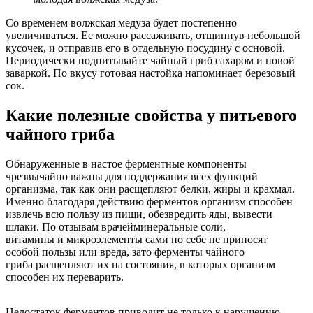
Со временем волжская медуза будет постепенно
увеличиваться. Ее можно рассаживать, отщипнув небольшой
кусочек, и отправив его в отдельную посудину с основой.
Периодически подпитывайте чайный гриб сахаром и новой
заваркой. По вкусу готовая настойка напоминает березовый
сок.
Какие полезные свойства у питьевого
чайного гриба
Обнаруженные в настое ферментные компоненты
чрезвычайно важны для поддержания всех функций
организма, так как они расщепляют белки, жиры и крахмал.
Именно благодаря действию ферментов организм способен
извлечь всю пользу из пищи, обезвредить яды, вывести
шлаки. По отзывам врачейминеральные соли,
витамины и микроэлементы сами по себе не приносят
особой пользы или вреда, зато ферменты чайного
гриба расщепляют их на состояния, в которых организм
способен их переварить.
Недостаток ферментов приводит не только к нарушению