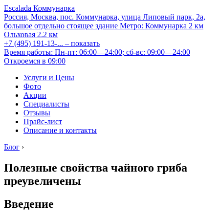
Escalada Коммунарка
Россия, Москва, пос. Коммунарка, улица Липовый парк, 2а,
большое отдельно стоящее здание
Метро:
Коммунарка
2 км
Ольховая
2.2 км
+7 (495) 191-13-...
– показать
Время работы: Пн-пт: 06:00—24:00; сб-вс: 09:00—24:00
Откроемся в 09:00
Услуги и Цены
Фото
Акции
Специалисты
Отзывы
Прайс-лист
Описание и контакты
Блог
›
Полезные свойства чайного гриба
преувеличены
Введение