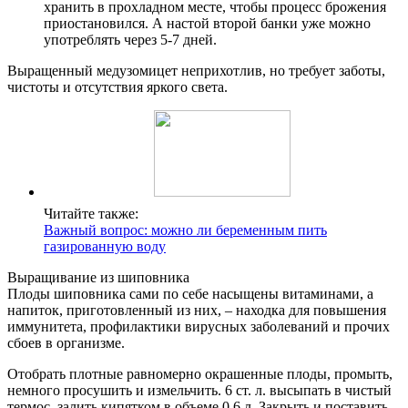
хранить в прохладном месте, чтобы процесс брожения
приостановился. А настой второй банки уже можно
употреблять через 5-7 дней.
Выращенный медузомицет неприхотлив, но требует заботы,
чистоты и отсутствия яркого света.
Читайте также:
Важный вопрос: можно ли беременным пить
газированную воду
Выращивание из шиповника
Плоды шиповника сами по себе насыщены витаминами, а
напиток, приготовленный из них, – находка для повышения
иммунитета, профилактики вирусных заболеваний и прочих
сбоев в организме.
Отобрать плотные равномерно окрашенные плоды, промыть,
немного просушить и измельчить. 6 ст. л. высыпать в чистый
термос, залить кипятком в объеме 0,6 л. Закрыть и поставить