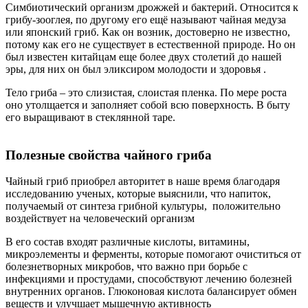
Симбиотический организм дрожжей и бактерий. Относится к
грибу-зооглея, по другому его ещё называют чайная медуза
или японский гриб. Как он возник, достоверно не известно,
потому как его не существует в естественной природе. Но он
был известен китайцам еще более двух столетий до нашей
эры, для них он был эликсиром молодости и здоровья .
Тело гриба – это слизистая, слоистая пленка. По мере роста
оно утолщается и заполняет собой всю поверхность. В быту
его выращивают в стеклянной таре.
Полезные свойства чайного гриба
Чайный гриб приобрел авторитет в наше время благодаря
исследованию ученых, которые выяснили, что напиток,
получаемый от синтеза грибной культуры, положительно
воздействует на человеческий организм
В его состав входят различные кислоты, витамины,
микроэлементы и ферменты, которые помогают очиститься от
болезнетворных микробов, что важно при борьбе с
инфекциями и простудами, способствуют лечению болезней
внутренних органов. Глюконовая кислота балансирует обмен
веществ и улучшает мышечную активность