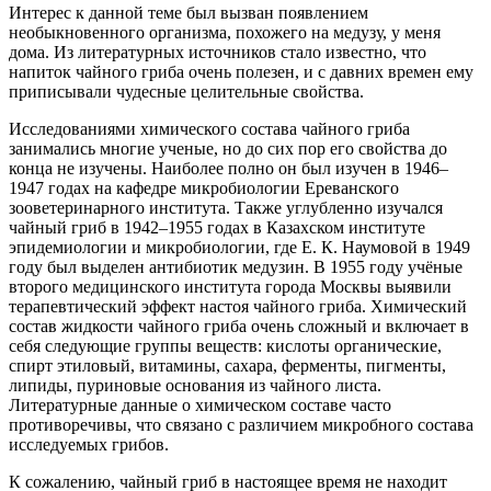
Интерес к данной теме был вызван появлением
необыкновенного организма, похожего на медузу, у меня
дома. Из литературных источников стало известно, что
напиток чайного гриба очень полезен, и с давних времен ему
приписывали чудесные целительные свойства.
Исследованиями химического состава чайного гриба
занимались многие ученые, но до сих пор его свойства до
конца не изучены. Наиболее полно он был изучен в 1946–
1947 годах на кафедре микробиологии Ереванского
зооветеринарного института. Также углубленно изучался
чайный гриб в 1942–1955 годах в Казахском институте
эпидемиологии и микробиологии, где Е. К. Наумовой в 1949
году был выделен антибиотик медузин. В 1955 году учёные
второго медицинского института города Москвы выявили
терапевтический эффект настоя чайного гриба. Химический
состав жидкости чайного гриба очень сложный и включает в
себя следующие группы веществ: кислоты органические,
спирт этиловый, витамины, сахара, ферменты, пигменты,
липиды, пуриновые основания из чайного листа.
Литературные данные о химическом составе часто
противоречивы, что связано с различием микробного состава
исследуемых грибов.
К сожалению, чайный гриб в настоящее время не находит