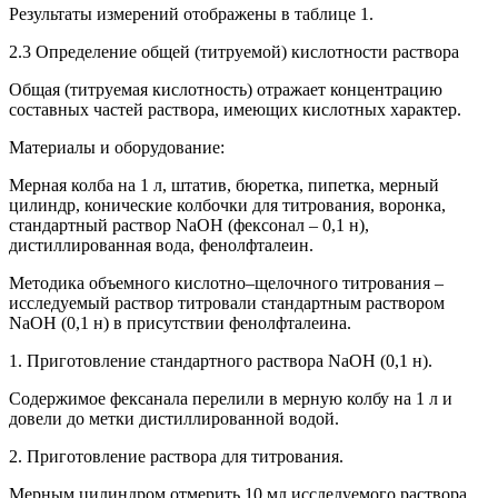
Результаты измерений отображены в таблице 1.
2.3 Определение общей (титруемой) кислотности раствора
Общая (титруемая кислотность) отражает концентрацию
составных частей раствора, имеющих кислотных характер.
Материалы и оборудование:
Мерная колба на 1 л, штатив, бюретка, пипетка, мерный
цилиндр, конические колбочки для титрования, воронка,
стандартный раствор NaOH (фексонал – 0,1 н),
дистиллированная вода, фенолфталеин.
Методика объемного кислотно–щелочного титрования –
исследуемый раствор титровали стандартным раствором
NaOH (0,1 н) в присутствии фенолфталеина.
1. Приготовление стандартного раствора NaOH (0,1 н).
Содержимое фексанала перелили в мерную колбу на 1 л и
довели до метки дистиллированной водой.
2. Приготовление раствора для титрования.
Мерным цилиндром отмерить 10 мл исследуемого раствора,