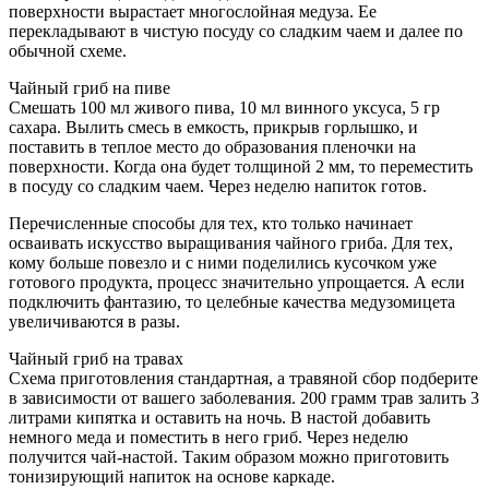
поверхности вырастает многослойная медуза. Ее
перекладывают в чистую посуду со сладким чаем и далее по
обычной схеме.
Чайный гриб на пиве
Смешать 100 мл живого пива, 10 мл винного уксуса, 5 гр
сахара. Вылить смесь в емкость, прикрыв горлышко, и
поставить в теплое место до образования пленочки на
поверхности. Когда она будет толщиной 2 мм, то переместить
в посуду со сладким чаем. Через неделю напиток готов.
Перечисленные способы для тех, кто только начинает
осваивать искусство выращивания чайного гриба. Для тех,
кому больше повезло и с ними поделились кусочком уже
готового продукта, процесс значительно упрощается. А если
подключить фантазию, то целебные качества медузомицета
увеличиваются в разы.
Чайный гриб на травах
Схема приготовления стандартная, а травяной сбор подберите
в зависимости от вашего заболевания. 200 грамм трав залить 3
литрами кипятка и оставить на ночь. В настой добавить
немного меда и поместить в него гриб. Через неделю
получится чай-настой. Таким образом можно приготовить
тонизирующий напиток на основе каркаде.