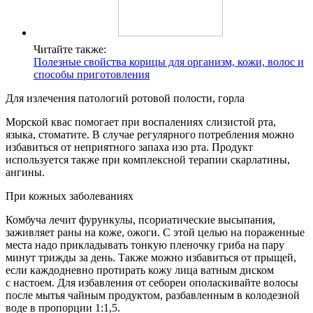
Читайте также:
Полезные свойства корицы для организм, кожи, волос и
способы приготовления
Для излечения патологий ротовой полости, горла
Морской квас помогает при воспалениях слизистой рта,
языка, стоматите. В случае регулярного потребления можно
избавиться от неприятного запаха изо рта. Продукт
используется также при комплексной терапии скарлатины,
ангины.
При кожных заболеваниях
Комбуча лечит фурункулы, псориатические высыпания,
заживляет раны на коже, ожоги. С этой целью на пораженные
места надо прикладывать тонкую пленочку гриба на пару
минут трижды за день. Также можно избавиться от прыщей,
если каждодневно протирать кожу лица ватным диском
с настоем. Для избавления от себореи ополаскивайте волосы
после мытья чайным продуктом, разбавленным в колодезной
воде в пропорции 1:1,5.