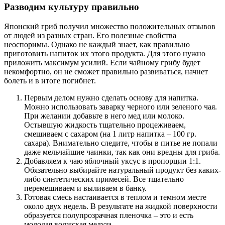
Разводим культуру правильно
Японский гриб получил множество положительных отзывов
от людей из разных стран. Его полезные свойства
неоспоримы. Однако не каждый знает, как правильно
приготовить напиток их этого продукта. Для этого нужно
приложить максимум усилий. Если чайному грибу будет
некомфортно, он не сможет правильно развиваться, начнет
болеть и в итоге погибнет.
Первым делом нужно сделать основу для напитка.
Можно использовать заварку черного или зеленого чая.
При желании добавьте в него мед или молоко.
Остывшую жидкость тщательно процеживаем,
смешиваем с сахаром (на 1 литр напитка – 100 гр.
сахара). Внимательно следите, чтобы в питье не попали
даже мельчайшие чаинки, так как они вредны для гриба.
Добавляем к чаю яблочный уксус в пропорции 1:1.
Обязательно выбирайте натуральный продукт без каких-
либо синтетических примесей. Все тщательно
перемешиваем и выливаем в банку.
Готовая смесь настаивается в теплом и темном месте
около двух недель. В результате на жидкой поверхности
образуется полупрозрачная пленочка – это и есть
молодая волжская медуза.