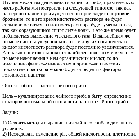
Изучив механизм деятельности чайного гриба, практическую
часть работы мы построили на следующей гипотезе: так как
на первой стадии преимущественно происходит спиртовое
брожение, то в это время кислотность раствора не будет
сильно изменяться, а плотность раствора будет уменьшаться,
так как образующийся спирт легче воды. В это же время будет
наблюдаться выделение углекислого газа. В дальнейшем же
по мере синтеза уксусной кислоты и других органических
кислот кислотность раствора будет постоянно увеличиваться.
А так как напиток становится наиболее полезным и вкусным
по мере накопления в нем органических кислот, то по
изменению физико–химических и органо–лептических
показателей раствора можно будет определить факторы
готовности напитка.
Объект работы – настой чайного гриба.
Цель – культивирование чайного гриба в быту, определение
факторов оптимальной готовности напитка чайного гриба.
Задачи:
1) Освоить методы выращивания чайного гриба в домашних
условиях.
2) Исследовать изменение рН, общей кислотности, плотности,