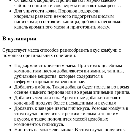
От мелких морщин. Пропитывают марлю смесью
чайного напитка и сока хурмы и делают компрессы.
Для упругости кожи. Порошок водоросли
хлореллы развести немного подогретым кислым
напитком до состояния кашицы, добавить несколько
капель ароматного масла и приготовить маску.
В кулинарии
Существует масса способов разнообразить вкус комбучи с
помощью оригинальных сочетаний:
Подкармливать зеленым чаем. При этом к целебным
компонентам настоя добавляются витамины, танины,
дубильные вещества, которые содержатся в
неферментированном зеленом чае.
Добавить имбирь. Такая добавка будет полезна во время
осенне-зимнего периода или во время эпидемии гриппа.
Добавить мед или сок. Ароматные добавки сделают
конечный продукт более насыщенным и вкусным.
Добавить к заварке цветы гибискуса. Розовая комбуча в
этом случае получится с резким кислым и терпким
вкусом, а также пополнится массой целебных
компонентов гибискуса.
Настоять на можжевельнике. В этом случае получится