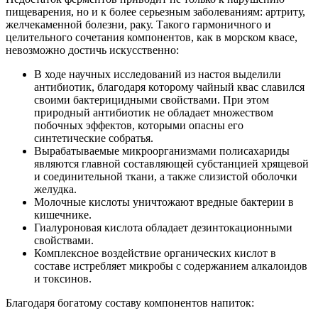
пищеварения, но и к более серьезным заболеваниям: артриту,
желчекаменной болезни, раку. Такого гармоничного и
целительного сочетания компонентов, как в морском квасе,
невозможно достичь искусственно:
В ходе научных исследований из настоя выделили
антибиотик, благодаря которому чайный квас славился
своими бактерицидными свойствами. При этом
природный антибиотик не обладает множеством
побочных эффектов, которыми опасны его
синтетические собратья.
Вырабатываемые микроорганизмами полисахариды
являются главной составляющей субстанцией хрящевой
и соединительной ткани, а также слизистой оболочки
желудка.
Молочные кислоты уничтожают вредные бактерии в
кишечнике.
Гиалуроновая кислота обладает дезинтокационными
свойствами.
Комплексное воздействие органических кислот в
составе истребляет микробы с содержанием алкалоидов
и токсинов.
Благодаря богатому составу компонентов напиток: