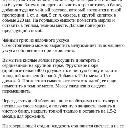
на 6 суток. Затем процедить и вылить в трехлитровую банку,
добавив туда же чайный раствор, который готовится в такой
пропорции: 1 ст. л. чая, 5 ст. л. сахара, и крутой кипяток в
объеме 220 мл. На горлышко емкости поместить марлю и
оставить в теплом, темном месте. Дальше повторить
предыдущий способ.
Чайный гриб из яблочного уксуса
Самостоятельно можно вырастить медузомицет из домашнего
уксуса собственного приготовления.
Вымытые кислые яблоки просушить и натереть с
сердцевиной на крупной терке. Фруктовое пюре
(приблизительно 400 гр) уложить в чистую банку и залить
холодной кипяченой водой. Добавить 150 г меда и 15 г
дрожжей. После этого емкость остается открытой, ее надо
поместить в темное место. Массу ежедневно следует
перемешивать.
Через десять дней яблочное пюре необходимо отжать через
несколько слоев марли, а полученную жидкость вылить в
чистую банку, накрыть тонкой тканью и оставить на 1,5-2
месяца для брожения.
На завершающей стадии жидкость становится светлее, а на ее